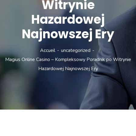
Witrynie
Hazardowej
Najnowszej Ery
Accueil
uncategorized
Magius Online Casino – Kompleksowy Poradnik po Witrynie
Hazardowej Najnowszej Ery