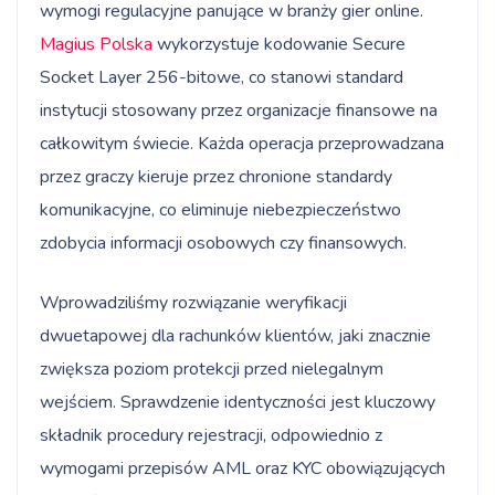
wymogi regulacyjne panujące w branży gier online.
Magius Polska
wykorzystuje kodowanie Secure
Socket Layer 256-bitowe, co stanowi standard
instytucji stosowany przez organizacje finansowe na
całkowitym świecie. Każda operacja przeprowadzana
przez graczy kieruje przez chronione standardy
komunikacyjne, co eliminuje niebezpieczeństwo
zdobycia informacji osobowych czy finansowych.
Wprowadziliśmy rozwiązanie weryfikacji
dwuetapowej dla rachunków klientów, jaki znacznie
zwiększa poziom protekcji przed nielegalnym
wejściem. Sprawdzenie identyczności jest kluczowy
składnik procedury rejestracji, odpowiednio z
wymogami przepisów AML oraz KYC obowiązujących