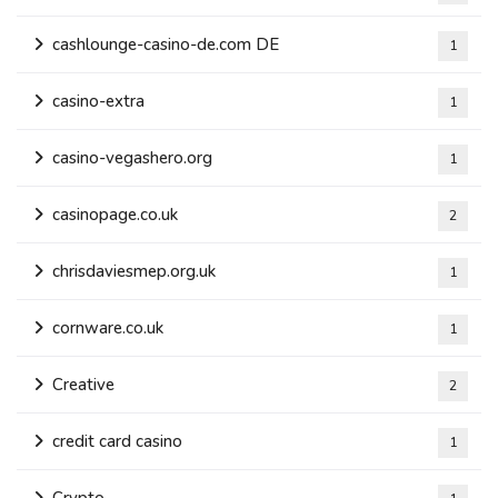
cashlounge-casino-de.com DE
1
casino-extra
1
casino-vegashero.org
1
casinopage.co.uk
2
chrisdaviesmep.org.uk
1
cornware.co.uk
1
Creative
2
credit card casino
1