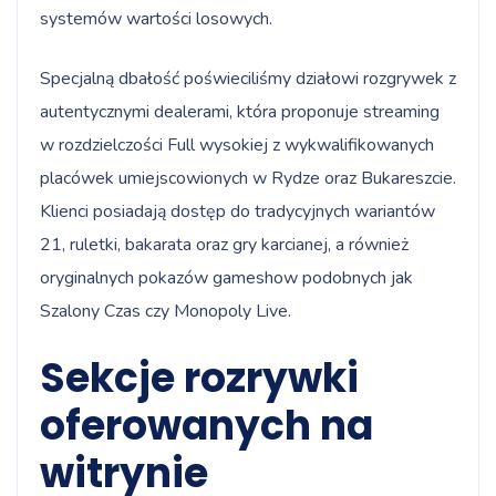
systemów wartości losowych.
Specjalną dbałość poświeciliśmy działowi rozgrywek z
autentycznymi dealerami, która proponuje streaming
w rozdzielczości Full wysokiej z wykwalifikowanych
placówek umiejscowionych w Rydze oraz Bukareszcie.
Klienci posiadają dostęp do tradycyjnych wariantów
21, ruletki, bakarata oraz gry karcianej, a również
oryginalnych pokazów gameshow podobnych jak
Szalony Czas czy Monopoly Live.
Sekcje rozrywki
oferowanych na
witrynie