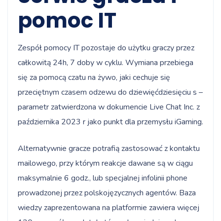
pomoc IT
Zespół pomocy IT pozostaje do użytku graczy przez
całkowitą 24h, 7 doby w cyklu. Wymiana przebiega
się za pomocą czatu na żywo, jaki cechuje się
przeciętnym czasem odzewu do dziewięćdziesięciu s –
parametr zatwierdzona w dokumencie Live Chat Inc. z
października 2023 r jako punkt dla przemysłu iGaming.
Alternatywnie gracze potrafią zastosować z kontaktu
mailowego, przy którym reakcje dawane są w ciągu
maksymalnie 6 godz., lub specjalnej infolinii phone
prowadzonej przez polskojęzycznych agentów. Baza
wiedzy zaprezentowana na platformie zawiera więcej