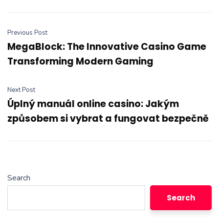
Previous Post
MegaBlock: The Innovative Casino Game
Transforming Modern Gaming
Next Post
Úplný manuál online casino: Jakým
způsobem si vybrat a fungovat bezpečně
Search
Search