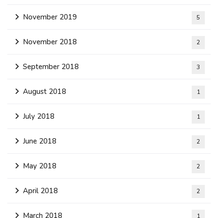
November 2019
5
November 2018
2
September 2018
3
August 2018
1
July 2018
1
June 2018
2
May 2018
2
April 2018
2
March 2018
1