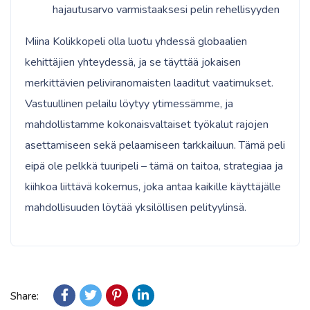
hajautusarvo varmistaaksesi pelin rehellisyyden
Miina Kolikkopeli olla luotu yhdessä globaalien
kehittäjien yhteydessä, ja se täyttää jokaisen
merkittävien peliviranomaisten laaditut vaatimukset.
Vastuullinen pelailu löytyy ytimessämme, ja
mahdollistamme kokonaisvaltaiset työkalut rajojen
asettamiseen sekä pelaamiseen tarkkailuun. Tämä peli
eipä ole pelkkä tuuripeli – tämä on taitoa, strategiaa ja
kiihkoa liittävä kokemus, joka antaa kaikille käyttäjälle
mahdollisuuden löytää yksilöllisen pelityylinsä.
Share: