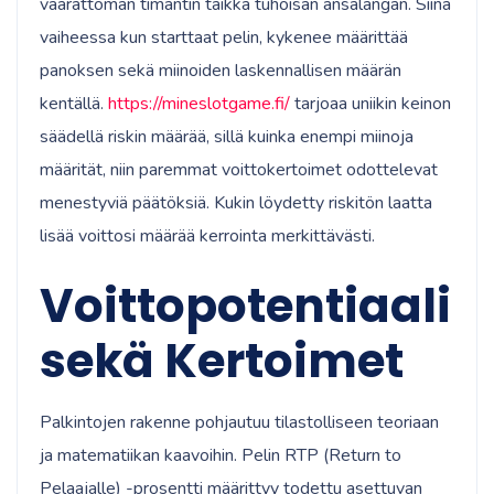
vaarattoman timantin taikka tuhoisan ansalangan. Siinä
vaiheessa kun starttaat pelin, kykenee määrittää
panoksen sekä miinoiden laskennallisen määrän
kentällä.
https://mineslotgame.fi/
tarjoaa uniikin keinon
säädellä riskin määrää, sillä kuinka enempi miinoja
määrität, niin paremmat voittokertoimet odottelevat
menestyviä päätöksiä. Kukin löydetty riskitön laatta
lisää voittosi määrää kerrointa merkittävästi.
Voittopotentiaali
sekä Kertoimet
Palkintojen rakenne pohjautuu tilastolliseen teoriaan
ja matematiikan kaavoihin. Pelin RTP (Return to
Pelaajalle) -prosentti määrittyy todettu asettuvan