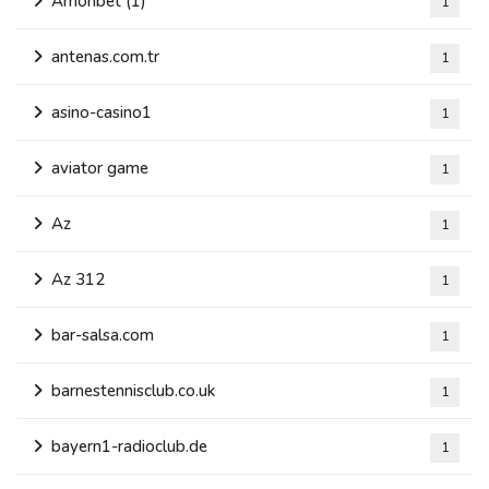
Amonbet (1)
1
antenas.com.tr
1
asino-casino1
1
aviator game
1
Az
1
Az 312
1
bar-salsa.com
1
barnestennisclub.co.uk
1
bayern1-radioclub.de
1