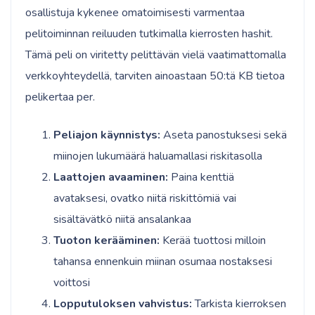
osallistuja kykenee omatoimisesti varmentaa
pelitoiminnan reiluuden tutkimalla kierrosten hashit.
Tämä peli on viritetty pelittävän vielä vaatimattomalla
verkkoyhteydellä, tarviten ainoastaan 50:tä KB tietoa
pelikertaa per.
Peliajon käynnistys:
Aseta panostuksesi sekä
miinojen lukumäärä haluamallasi riskitasolla
Laattojen avaaminen:
Paina kenttiä
avataksesi, ovatko niitä riskittömiä vai
sisältävätkö niitä ansalankaa
Tuoton kerääminen:
Kerää tuottosi milloin
tahansa ennenkuin miinan osumaa nostaksesi
voittosi
Lopputuloksen vahvistus:
Tarkista kierroksen