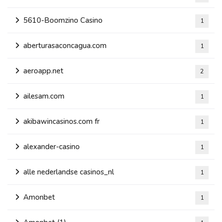
5610-Boomzino Casino
1
aberturasaconcagua.com
1
aeroapp.net
2
ailesam.com
1
akibawincasinos.com fr
1
alexander-casino
1
alle nederlandse casinos_nl
1
Amonbet
1