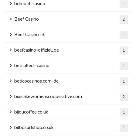
bdmbet-casino
1
Beef Casino
2
Beef Casino (3)
1
beefcasino-offiziell.de
1
betcollect-casino
1
beticocasinos.com-de
1
biaicakewomenscooperative.com
2
bijoucoffee.co.uk
1
bilbosurfshop.co.uk
1