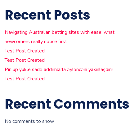
Recent Posts
Navigating Australian betting sites with ease: what
newcomers really notice first
Test Post Created
Test Post Created
Pin up yukle sadə addımlarla əyləncəni yaxınlaşdırır
Test Post Created
Recent Comments
No comments to show.