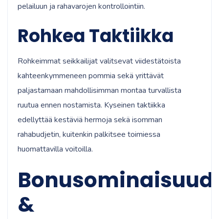
pelailuun ja rahavarojen kontrollointiin.
Rohkea Taktiikka
Rohkeimmat seikkailijat valitsevat viidestätoista
kahteenkymmeneen pommia sekä yrittävät
paljastamaan mahdollisimman montaa turvallista
ruutua ennen nostamista. Kyseinen taktiikka
edellyttää kestäviä hermoja sekä isomman
rahabudjetin, kuitenkin palkitsee toimiessa
huomattavilla voitoilla.
Bonusominaisuud
&