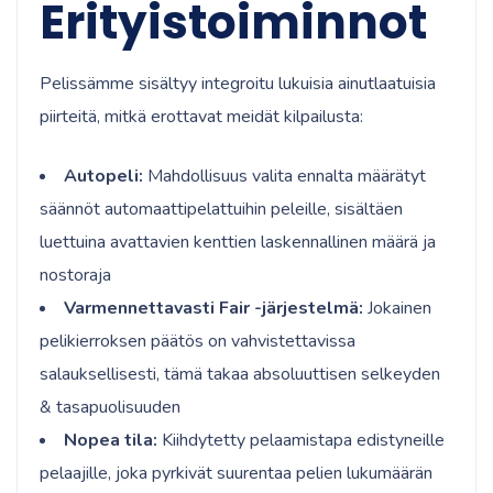
Erityistoiminnot
Pelissämme sisältyy integroitu lukuisia ainutlaatuisia
piirteitä, mitkä erottavat meidät kilpailusta:
Autopeli:
Mahdollisuus valita ennalta määrätyt
säännöt automaattipelattuihin peleille, sisältäen
luettuina avattavien kenttien laskennallinen määrä ja
nostoraja
Varmennettavasti Fair -järjestelmä:
Jokainen
pelikierroksen päätös on vahvistettavissa
salauksellisesti, tämä takaa absoluuttisen selkeyden
& tasapuolisuuden
Nopea tila:
Kiihdytetty pelaamistapa edistyneille
pelaajille, joka pyrkivät suurentaa pelien lukumäärän