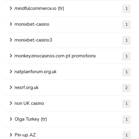
mindfulcommerce.io (tr)
1
monixbet-casino
1
monixbet-casino3
1
monkeyzinocasinos.com pt promotions
1
natplanforum.org.uk
1
nesrf.org.uk
2
non UK casino
1
Olga Turkey (tr)
1
Pin-up AZ
1