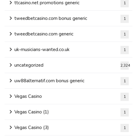
ttcasino.net promotions generic
1
tweedbetcasino.com bonus generic
1
tweedbetcasino.com generic
1
uk-musicians-wanted.co.uk
1
uncategorized
2,324
uw88alternatif.com bonus generic
1
Vegas Casino
1
Vegas Casino (1)
1
Vegas Casino (3)
1