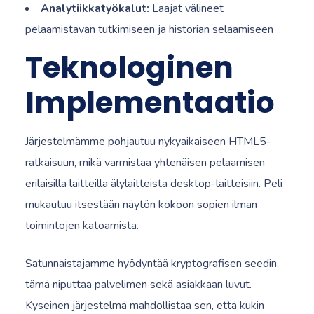
Analytiikkatyökalut:
Laajat välineet
pelaamistavan tutkimiseen ja historian selaamiseen
Teknologinen
Implementaatio
Järjestelmämme pohjautuu nykyaikaiseen HTML5-
ratkaisuun, mikä varmistaa yhtenäisen pelaamisen
erilaisilla laitteilla älylaitteista desktop-laitteisiin. Peli
mukautuu itsestään näytön kokoon sopien ilman
toimintojen katoamista.
Satunnaistajamme hyödyntää kryptografisen seedin,
tämä niputtaa palvelimen sekä asiakkaan luvut.
Kyseinen järjestelmä mahdollistaa sen, että kukin