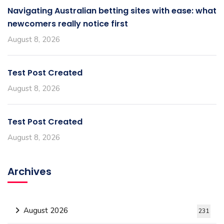
Navigating Australian betting sites with ease: what
newcomers really notice first
August 8, 2026
Test Post Created
August 8, 2026
Test Post Created
August 8, 2026
Archives
August 2026
231