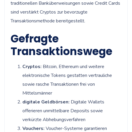
traditionellen Banküberweisungen sowie Credit Cards
sind verstärkt Cryptos zur bevorzugte
Transaktionsmethode bereitgestellt.
Gefragte
Transaktionswege
Cryptos:
Bitcoin, Ethereum und weitere
elektronische Tokens gestatten vertrauliche
sowie rasche Transaktionen frei von
Mittelsmänner
digitale Geldbörsen:
Digitale Wallets
offerieren unmittelbare Deposits sowie
verkürzte Abhebungsverfahren
Vouchers:
Voucher-Systeme garantieren