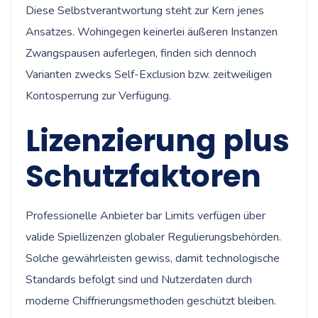
Diese Selbstverantwortung steht zur Kern jenes
Ansatzes. Wohingegen keinerlei äußeren Instanzen
Zwangspausen auferlegen, finden sich dennoch
Varianten zwecks Self-Exclusion bzw. zeitweiligen
Kontosperrung zur Verfügung.
Lizenzierung plus
Schutzfaktoren
Professionelle Anbieter bar Limits verfügen über
valide Spiellizenzen globaler Regulierungsbehörden.
Solche gewährleisten gewiss, damit technologische
Standards befolgt sind und Nutzerdaten durch
moderne Chiffrierungsmethoden geschützt bleiben.