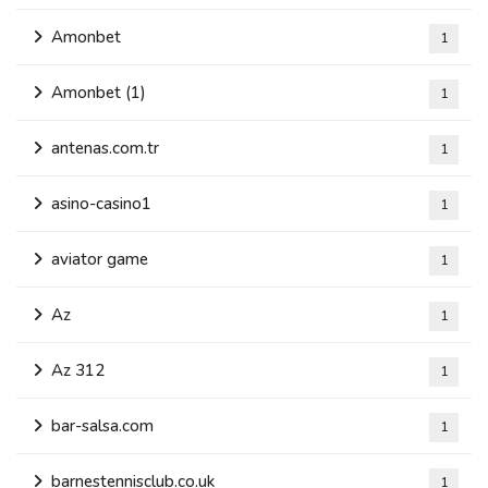
Amonbet
1
Amonbet (1)
1
antenas.com.tr
1
asino-casino1
1
aviator game
1
Az
1
Az 312
1
bar-salsa.com
1
barnestennisclub.co.uk
1