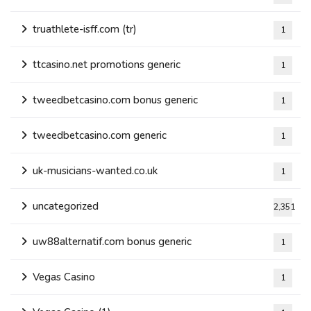
truathlete-isff.com (tr)
1
ttcasino.net promotions generic
1
tweedbetcasino.com bonus generic
1
tweedbetcasino.com generic
1
uk-musicians-wanted.co.uk
1
uncategorized
2,351
uw88alternatif.com bonus generic
1
Vegas Casino
1