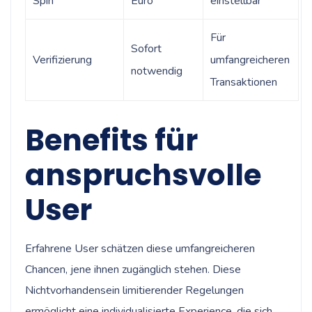
Spin
Euro
einstellbar
Für
Sofort
Verifizierung
umfangreicheren
notwendig
Transaktionen
Benefits für
anspruchsvolle
User
Erfahrene User schätzen diese umfangreicheren
Chancen, jene ihnen zugänglich stehen. Diese
Nichtvorhandensein limitierender Regelungen
ermöglicht eine individualisierte Experience, die sich