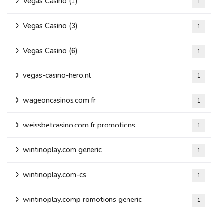
Vegas Casino (1)
1
Vegas Casino (3)
1
Vegas Casino (6)
1
vegas-casino-hero.nl
1
wageoncasinos.com fr
1
weissbetcasino.com fr promotions
1
wintinoplay.com generic
1
wintinoplay.com-cs
1
wintinoplay.comp romotions generic
1