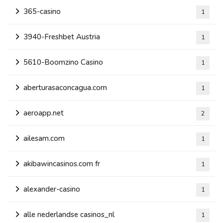
365-casino
1
3940-Freshbet Austria
1
5610-Boomzino Casino
1
aberturasaconcagua.com
1
aeroapp.net
2
ailesam.com
1
akibawincasinos.com fr
1
alexander-casino
1
alle nederlandse casinos_nl
1