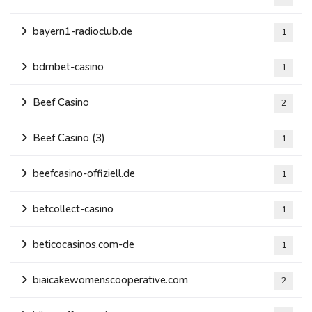
bayern1-radioclub.de
1
bdmbet-casino
1
Beef Casino
2
Beef Casino (3)
1
beefcasino-offiziell.de
1
betcollect-casino
1
beticocasinos.com-de
1
biaicakewomenscooperative.com
2