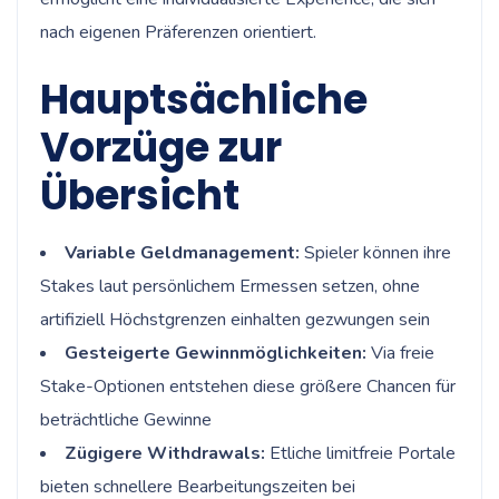
nach eigenen Präferenzen orientiert.
Hauptsächliche
Vorzüge zur
Übersicht
Variable Geldmanagement:
Spieler können ihre
Stakes laut persönlichem Ermessen setzen, ohne
artifiziell Höchstgrenzen einhalten gezwungen sein
Gesteigerte Gewinnmöglichkeiten:
Via freie
Stake-Optionen entstehen diese größere Chancen für
beträchtliche Gewinne
Zügigere Withdrawals:
Etliche limitfreie Portale
bieten schnellere Bearbeitungszeiten bei