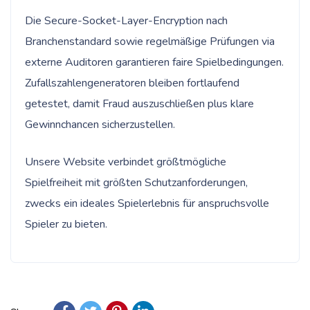
Die Secure-Socket-Layer-Encryption nach
Branchenstandard sowie regelmäßige Prüfungen via
externe Auditoren garantieren faire Spielbedingungen.
Zufallszahlengeneratoren bleiben fortlaufend
getestet, damit Fraud auszuschließen plus klare
Gewinnchancen sicherzustellen.
Unsere Website verbindet größtmögliche
Spielfreiheit mit größten Schutzanforderungen,
zwecks ein ideales Spielerlebnis für anspruchsvolle
Spieler zu bieten.