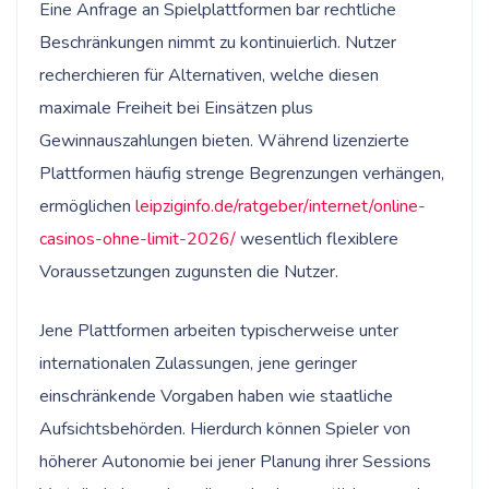
Eine Anfrage an Spielplattformen bar rechtliche
Beschränkungen nimmt zu kontinuierlich. Nutzer
recherchieren für Alternativen, welche diesen
maximale Freiheit bei Einsätzen plus
Gewinnauszahlungen bieten. Während lizenzierte
Plattformen häufig strenge Begrenzungen verhängen,
ermöglichen
leipziginfo.de/ratgeber/internet/online-
casinos-ohne-limit-2026/
wesentlich flexiblere
Voraussetzungen zugunsten die Nutzer.
Jene Plattformen arbeiten typischerweise unter
internationalen Zulassungen, jene geringer
einschränkende Vorgaben haben wie staatliche
Aufsichtsbehörden. Hierdurch können Spieler von
höherer Autonomie bei jener Planung ihrer Sessions