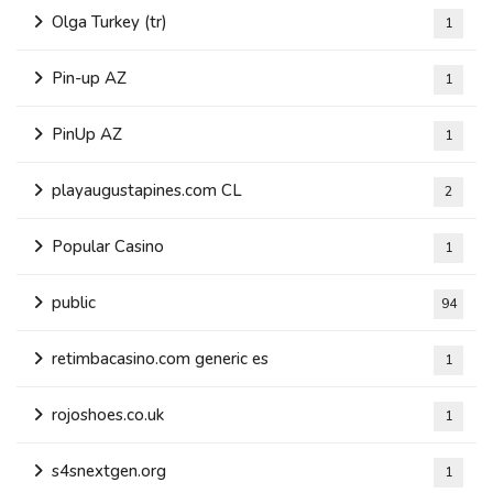
Olga Turkey (tr)
1
Pin-up AZ
1
PinUp AZ
1
playaugustapines.com CL
2
Popular Casino
1
public
94
retimbacasino.com generic es
1
rojoshoes.co.uk
1
s4snextgen.org
1