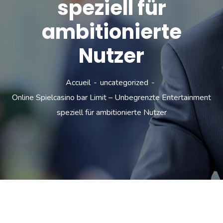
speziell für
ambitionierte
Nutzer
Accueil
uncategorized
Online Spielcasino bar Limit – Unbegrenzte Entertainment
speziell für ambitionierte Nutzer