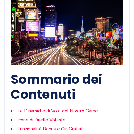
Sommario dei
Contenuti
Le Dinamiche di Volo del Nostro Game
Icone di Duello Volante
Funzionalità Bonus e Giri Gratuiti