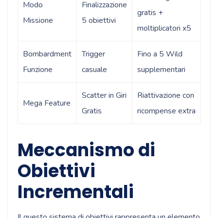
Modo
Finalizzazione
gratis +
Missione
5 obiettivi
moltiplicatori x5
Bombardment
Trigger
Fino a 5 Wild
Funzione
casuale
supplementari
Scatter in Giri
Riattivazione con
Mega Feature
Gratis
ricompense extra
Meccanismo di
Obiettivi
Incrementali
Il questo sistema di obiettivi rappresenta un elemento