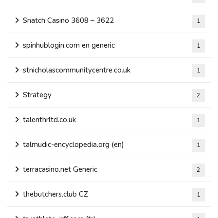
Snatch Casino 3608 – 3622
1
spinhublogin.com en generic
1
stnicholascommunitycentre.co.uk
1
Strategy
2
talenthrltd.co.uk
1
talmudic-encyclopedia.org (en)
1
terracasino.net Generic
2
thebutchers.club CZ
1