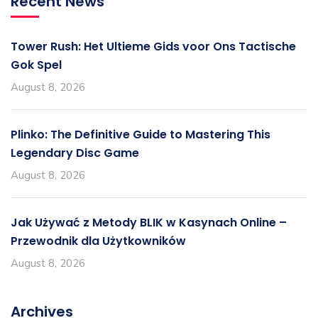
Recent News
Tower Rush: Het Ultieme Gids voor Ons Tactische
Gok Spel
August 8, 2026
Plinko: The Definitive Guide to Mastering This
Legendary Disc Game
August 8, 2026
Jak Używać z Metody BLIK w Kasynach Online –
Przewodnik dla Użytkowników
August 8, 2026
Archives