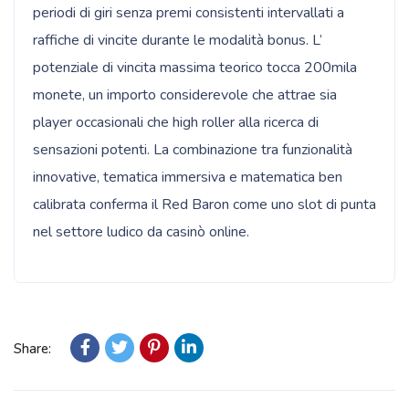
periodi di giri senza premi consistenti intervallati a
raffiche di vincite durante le modalità bonus. L’
potenziale di vincita massima teorico tocca 200mila
monete, un importo considerevole che attrae sia
player occasionali che high roller alla ricerca di
sensazioni potenti. La combinazione tra funzionalità
innovative, tematica immersiva e matematica ben
calibrata conferma il Red Baron come uno slot di punta
nel settore ludico da casinò online.
Share: