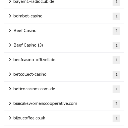
bayern1-radioclub.de
1
bdmbet-casino
1
Beef Casino
2
Beef Casino (3)
1
beefcasino-offiziell.de
1
betcollect-casino
1
beticocasinos.com-de
1
biaicakewomenscooperative.com
2
bijoucoffee.co.uk
1