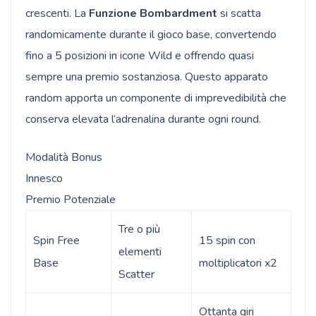
crescenti. La
Funzione Bombardment
si scatta
randomicamente durante il gioco base, convertendo
fino a 5 posizioni in icone Wild e offrendo quasi
sempre una premio sostanziosa. Questo apparato
random apporta un componente di imprevedibilità che
conserva elevata l’adrenalina durante ogni round.
Modalità Bonus
Innesco
Premio Potenziale
Tre o più
Spin Free
15 spin con
elementi
Base
moltiplicatori x2
Scatter
Ottanta giri