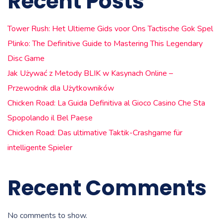
Recent Posts
Tower Rush: Het Ultieme Gids voor Ons Tactische Gok Spel
Plinko: The Definitive Guide to Mastering This Legendary
Disc Game
Jak Używać z Metody BLIK w Kasynach Online –
Przewodnik dla Użytkowników
Chicken Road: La Guida Definitiva al Gioco Casino Che Sta
Spopolando il Bel Paese
Chicken Road: Das ultimative Taktik-Crashgame für
intelligente Spieler
Recent Comments
No comments to show.