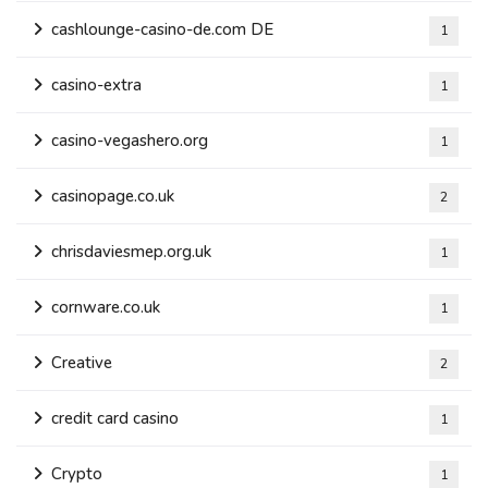
cashlounge-casino-de.com DE
1
casino-extra
1
casino-vegashero.org
1
casinopage.co.uk
2
chrisdaviesmep.org.uk
1
cornware.co.uk
1
Creative
2
credit card casino
1
Crypto
1