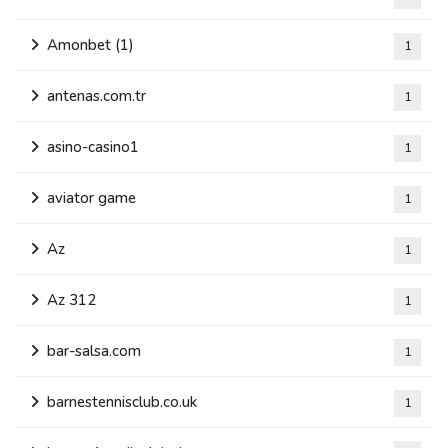
Amonbet (1)
1
antenas.com.tr
1
asino-casino1
1
aviator game
1
Az
1
Az 312
1
bar-salsa.com
1
barnestennisclub.co.uk
1