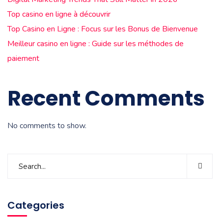
Top casino en ligne à découvrir
Top Casino en Ligne : Focus sur les Bonus de Bienvenue
Meilleur casino en ligne : Guide sur les méthodes de
paiement
Recent Comments
No comments to show.
Categories