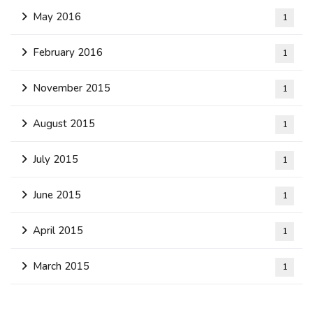
May 2016
1
February 2016
1
November 2015
1
August 2015
1
July 2015
1
June 2015
1
April 2015
1
March 2015
1