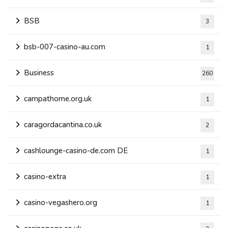
BSB
3
bsb-007-casino-au.com
1
Business
260
campathome.org.uk
1
caragordacantina.co.uk
2
cashlounge-casino-de.com DE
1
casino-extra
1
casino-vegashero.org
1