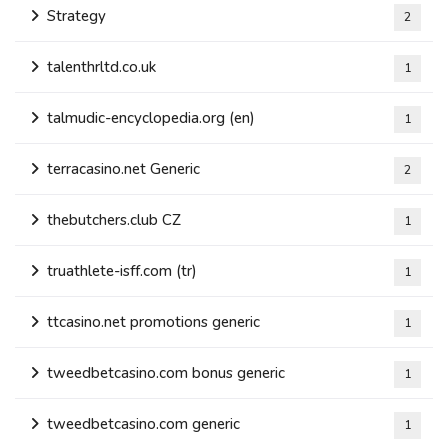
Strategy
2
talenthrltd.co.uk
1
talmudic-encyclopedia.org (en)
1
terracasino.net Generic
2
thebutchers.club CZ
1
truathlete-isff.com (tr)
1
ttcasino.net promotions generic
1
tweedbetcasino.com bonus generic
1
tweedbetcasino.com generic
1