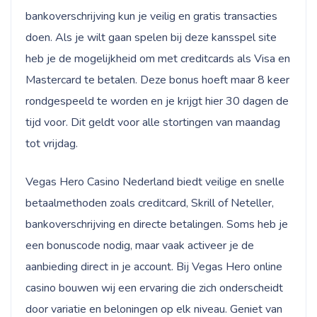
bankoverschrijving kun je veilig en gratis transacties
doen. Als je wilt gaan spelen bij deze kansspel site
heb je de mogelijkheid om met creditcards als Visa en
Mastercard te betalen. Deze bonus hoeft maar 8 keer
rondgespeeld te worden en je krijgt hier 30 dagen de
tijd voor. Dit geldt voor alle stortingen van maandag
tot vrijdag.
Vegas Hero Casino Nederland biedt veilige en snelle
betaalmethoden zoals creditcard, Skrill of Neteller,
bankoverschrijving en directe betalingen. Soms heb je
een bonuscode nodig, maar vaak activeer je de
aanbieding direct in je account. Bij Vegas Hero online
casino bouwen wij een ervaring die zich onderscheidt
door variatie en beloningen op elk niveau. Geniet van