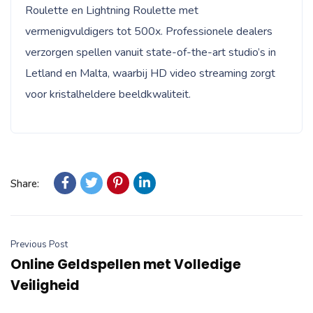
Roulette en Lightning Roulette met
vermenigvuldigers tot 500x. Professionele dealers
verzorgen spellen vanuit state-of-the-art studio’s in
Letland en Malta, waarbij HD video streaming zorgt
voor kristalheldere beeldkwaliteit.
Share:
Previous Post
Online Geldspellen met Volledige
Veiligheid