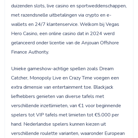
duizenden slots, live casino en sportweddenschappen,
met razendsnelle uitbetalingen via crypto en e-
wallets en 24/7 klantenservice. Welkom bij Vegas
Hero Casino, een online casino dat in 2024 werd
gelanceerd onder licentie van de Anjouan Offshore
Finance Authority.
Unieke gameshow-achtige spellen zoals Dream
Catcher, Monopoly Live en Crazy Time voegen een
extra dimensie van entertainment toe. Blackjack
liefhebbers genieten van diverse tafels met
verschillende inzetlimieten, van €1 voor beginnende
spelers tot VIP tafels met limieten tot €5.000 per
hand. Nederlandse spelers kunnen kiezen uit
verschillende roulette varianten, waaronder European