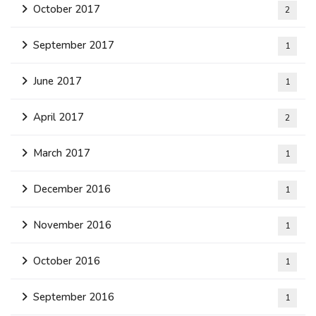
October 2017
2
September 2017
1
June 2017
1
April 2017
2
March 2017
1
December 2016
1
November 2016
1
October 2016
1
September 2016
1