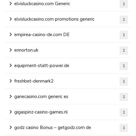
elvisluckcasino.com Generic
1
elvisluckcasino.com promotions generic
1
empirea-casino-de.com DE
1
ennorton.uk
1
equipment-statt-power.de
1
freshbet-denmark2
1
ganecasino.com generic es
1
gigaspinz-casino-games.nl
1
godz casino Bonus – getgodz.com de
1