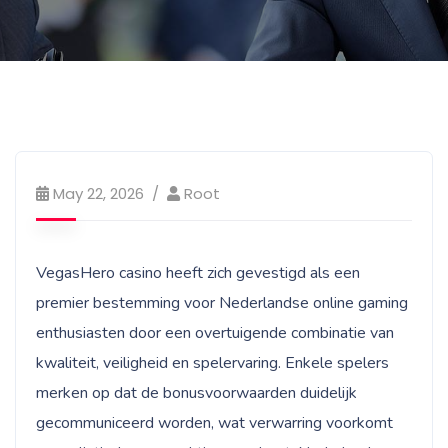
May 22, 2026
Root
VegasHero casino heeft zich gevestigd als een
premier bestemming voor Nederlandse online gaming
enthusiasten door een overtuigende combinatie van
kwaliteit, veiligheid en spelervaring. Enkele spelers
merken op dat de bonusvoorwaarden duidelijk
gecommuniceerd worden, wat verwarring voorkomt