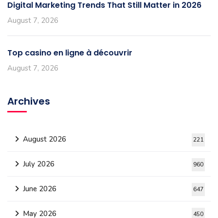
Digital Marketing Trends That Still Matter in 2026
August 7, 2026
Top casino en ligne à découvrir
August 7, 2026
Archives
August 2026
221
July 2026
960
June 2026
647
May 2026
450