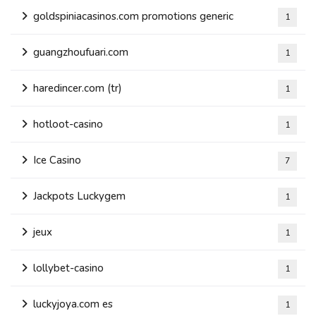
goldspiniacasinos.com promotions generic
1
guangzhoufuari.com
1
haredincer.com (tr)
1
hotloot-casino
1
Ice Casino
7
Jackpots Luckygem
1
jeux
1
lollybet-casino
1
luckyjoya.com es
1