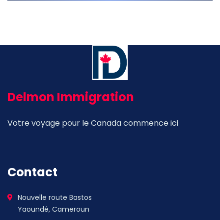
Delmon Immigration
Votre voyage pour le Canada commence ici
Contact
Nouvelle route Bastos
Yaoundé, Cameroun