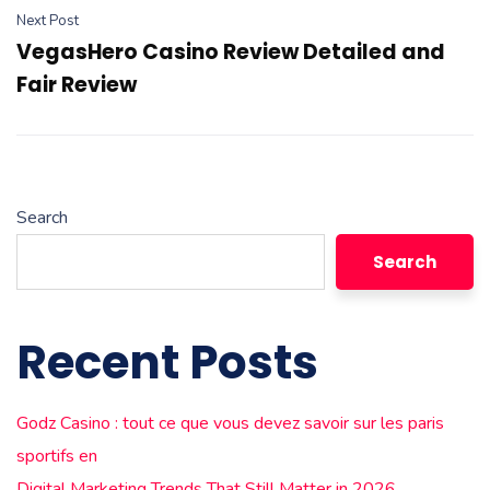
Next Post
VegasHero Casino Review Detailed and
Fair Review
Search
Search
Recent Posts
Godz Casino : tout ce que vous devez savoir sur les paris
sportifs en
Digital Marketing Trends That Still Matter in 2026