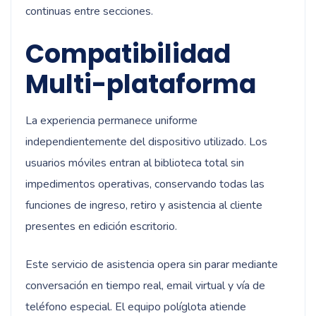
continuas entre secciones.
Compatibilidad
Multi-plataforma
La experiencia permanece uniforme
independientemente del dispositivo utilizado. Los
usuarios móviles entran al biblioteca total sin
impedimentos operativas, conservando todas las
funciones de ingreso, retiro y asistencia al cliente
presentes en edición escritorio.
Este servicio de asistencia opera sin parar mediante
conversación en tiempo real, email virtual y vía de
teléfono especial. El equipo políglota atiende