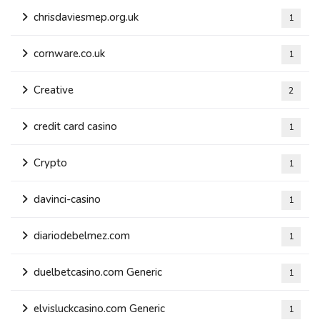
chrisdaviesmep.org.uk
1
cornware.co.uk
1
Creative
2
credit card casino
1
Crypto
1
davinci-casino
1
diariodebelmez.com
1
duelbetcasino.com Generic
1
elvisluckcasino.com Generic
1