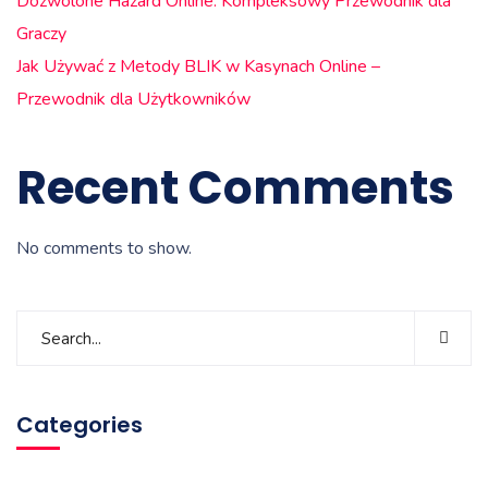
Dozwolone Hazard Online: Kompleksowy Przewodnik dla
Graczy
Jak Używać z Metody BLIK w Kasynach Online –
Przewodnik dla Użytkowników
Recent Comments
No comments to show.
Categories