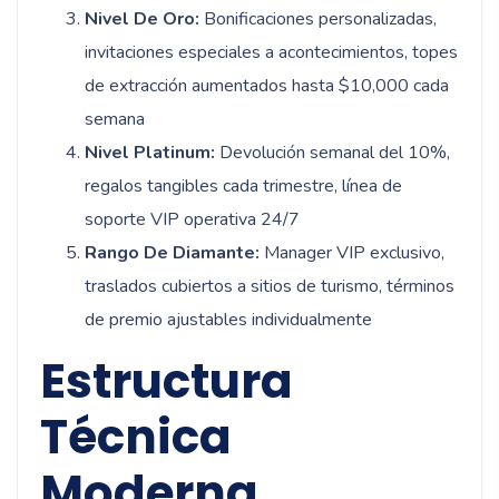
Nivel De Oro:
Bonificaciones personalizadas,
invitaciones especiales a acontecimientos, topes
de extracción aumentados hasta $10,000 cada
semana
Nivel Platinum:
Devolución semanal del 10%,
regalos tangibles cada trimestre, línea de
soporte VIP operativa 24/7
Rango De Diamante:
Manager VIP exclusivo,
traslados cubiertos a sitios de turismo, términos
de premio ajustables individualmente
Estructura
Técnica
Moderna