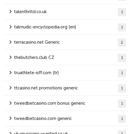
talenthrltd.co.uk
1
talmudic-encyclopedia.org (en)
1
terracasino.net Generic
2
thebutchers.club CZ
1
truathlete-isff.com (tr)
1
ttcasino.net promotions generic
1
tweedbetcasino.com bonus generic
1
tweedbetcasino.com generic
1
uk-musicians-wanted.co.uk