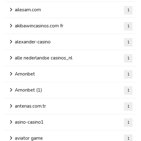
ailesam.com
1
akibawincasinos.com fr
1
alexander-casino
1
alle nederlandse casinos_nl
1
Amonbet
1
Amonbet (1)
1
antenas.com.tr
1
asino-casino1
1
aviator game
1