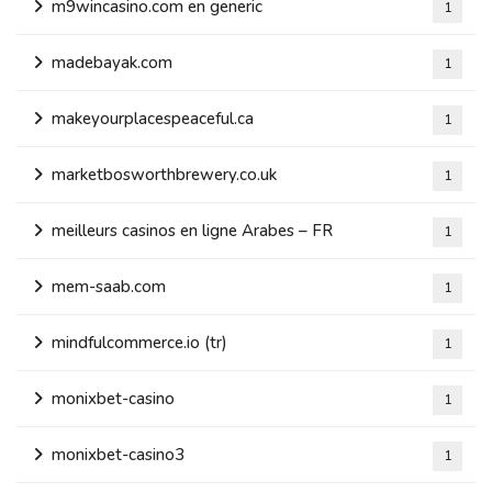
m9wincasino.com en generic
1
madebayak.com
1
makeyourplacespeaceful.ca
1
marketbosworthbrewery.co.uk
1
meilleurs casinos en ligne Arabes – FR
1
mem-saab.com
1
mindfulcommerce.io (tr)
1
monixbet-casino
1
monixbet-casino3
1