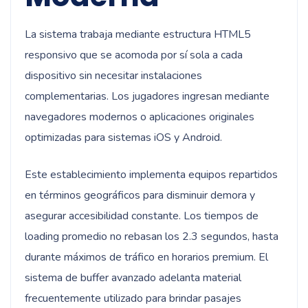
La sistema trabaja mediante estructura HTML5
responsivo que se acomoda por sí sola a cada
dispositivo sin necesitar instalaciones
complementarias. Los jugadores ingresan mediante
navegadores modernos o aplicaciones originales
optimizadas para sistemas iOS y Android.
Este establecimiento implementa equipos repartidos
en términos geográficos para disminuir demora y
asegurar accesibilidad constante. Los tiempos de
loading promedio no rebasan los 2.3 segundos, hasta
durante máximos de tráfico en horarios premium. El
sistema de buffer avanzado adelanta material
frecuentemente utilizado para brindar pasajes