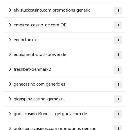
elvisluckcasino.com promotions generic
1
empirea-casino-de.com DE
1
ennorton.uk
1
equipment-statt-power.de
1
freshbet-denmark2
1
ganecasino.com generic es
1
gigaspinz-casino-games.nl
1
godz casino Bonus – getgodz.com de
1
goldspiniacasinos.com promotions generic
1