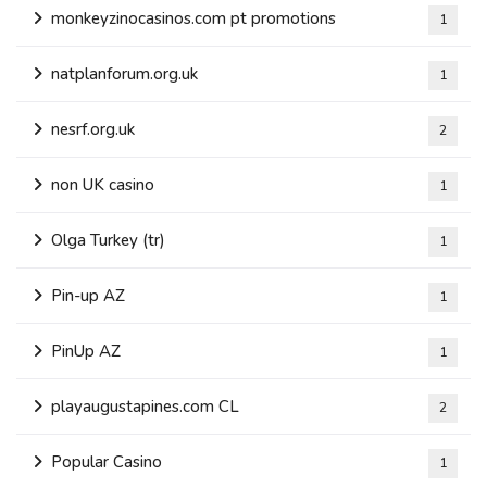
monkeyzinocasinos.com pt promotions
1
natplanforum.org.uk
1
nesrf.org.uk
2
non UK casino
1
Olga Turkey (tr)
1
Pin-up AZ
1
PinUp AZ
1
playaugustapines.com CL
2
Popular Casino
1