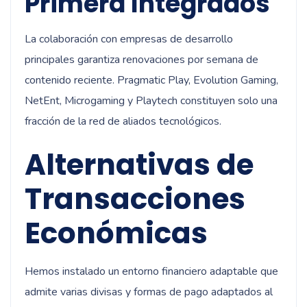
Primera Integrados
La colaboración con empresas de desarrollo
principales garantiza renovaciones por semana de
contenido reciente. Pragmatic Play, Evolution Gaming,
NetEnt, Microgaming y Playtech constituyen solo una
fracción de la red de aliados tecnológicos.
Alternativas de
Transacciones
Económicas
Hemos instalado un entorno financiero adaptable que
admite varias divisas y formas de pago adaptados al