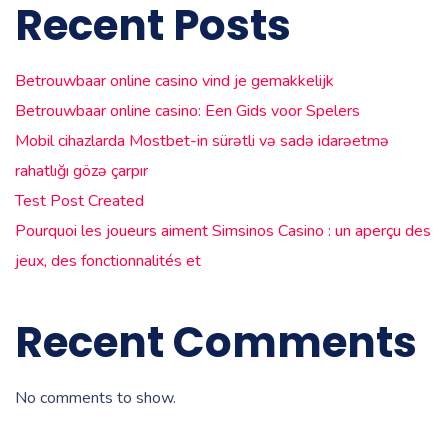
Recent Posts
Betrouwbaar online casino vind je gemakkelijk
Betrouwbaar online casino: Een Gids voor Spelers
Mobil cihazlarda Mostbet-in sürətli və sadə idarəetmə
rahatlığı gözə çarpır
Test Post Created
Pourquoi les joueurs aiment Simsinos Casino : un aperçu des
jeux, des fonctionnalités et
Recent Comments
No comments to show.