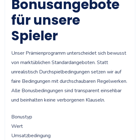
Bonusangebote
für unsere
Spieler
Unser Prämienprogramm unterscheidet sich bewusst
von marktüblichen Standardangeboten. Statt
unrealistisch Durchspielbedingungen setzen wir auf
faire Bedingungen mit durchschaubaren Regelwerken.
Alle Bonusbedingungen sind transparent einsehbar
und beinhalten keine verborgenen Klauseln.
Bonustyp
Wert
Umsatzbedingung