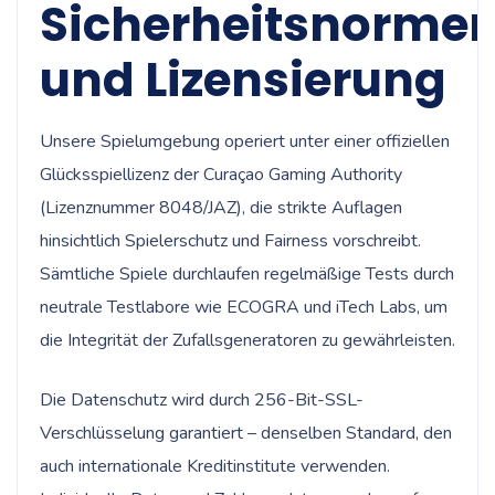
Sicherheitsnorme
und Lizensierung
Unsere Spielumgebung operiert unter einer offiziellen
Glücksspiellizenz der Curaçao Gaming Authority
(Lizenznummer 8048/JAZ), die strikte Auflagen
hinsichtlich Spielerschutz und Fairness vorschreibt.
Sämtliche Spiele durchlaufen regelmäßige Tests durch
neutrale Testlabore wie ECOGRA und iTech Labs, um
die Integrität der Zufallsgeneratoren zu gewährleisten.
Die Datenschutz wird durch 256-Bit-SSL-
Verschlüsselung garantiert – denselben Standard, den
auch internationale Kreditinstitute verwenden.