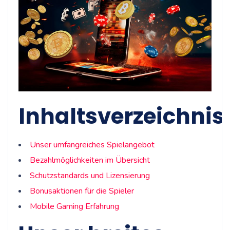
Inhaltsverzeichnis
Unser umfangreiches Spielangebot
Bezahlmöglichkeiten im Übersicht
Schutzstandards und Lizensierung
Bonusaktionen für die Spieler
Mobile Gaming Erfahrung