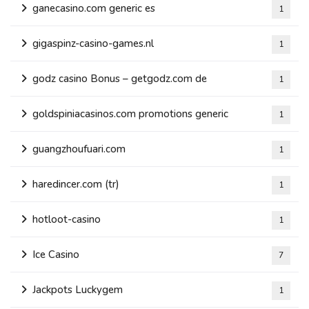
ganecasino.com generic es
1
gigaspinz-casino-games.nl
1
godz casino Bonus – getgodz.com de
1
goldspiniacasinos.com promotions generic
1
guangzhoufuari.com
1
haredincer.com (tr)
1
hotloot-casino
1
Ice Casino
7
Jackpots Luckygem
1