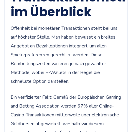
im Überblick
Offenheit bei monetären Transaktionen steht bei uns
auf höchster Stelle. Man haben bewusst ein breites
Angebot an Bezahloptionen integriert, um allen
Spielerpräferenzen gerecht zu werden. Diese
Bearbeitungszeiten variieren je nach gewählter
Methode, wobei E-Wallets in der Regel die
schnellste Option darstellen.
Ein verifizierter Fakt: Gemäß der Europäischen Gaming
and Betting Association werden 67% aller Online-
Casino-Transaktionen mittlerweile über elektronische
Geldbörsen abgewickelt, weshalb wir diesem