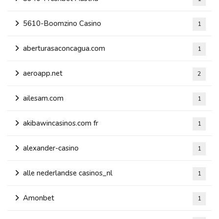
5610-Boomzino Casino
1
aberturasaconcagua.com
1
aeroapp.net
2
ailesam.com
1
akibawincasinos.com fr
1
alexander-casino
1
alle nederlandse casinos_nl
1
Amonbet
1