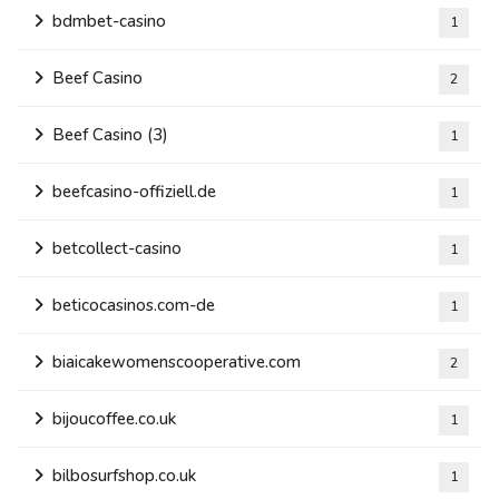
bdmbet-casino
1
Beef Casino
2
Beef Casino (3)
1
beefcasino-offiziell.de
1
betcollect-casino
1
beticocasinos.com-de
1
biaicakewomenscooperative.com
2
bijoucoffee.co.uk
1
bilbosurfshop.co.uk
1