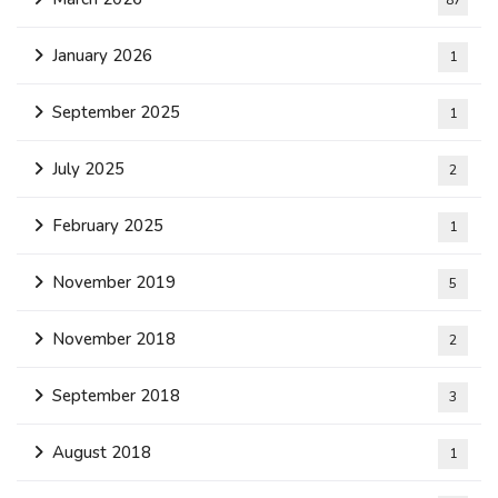
January 2026
1
September 2025
1
July 2025
2
February 2025
1
November 2019
5
November 2018
2
September 2018
3
August 2018
1