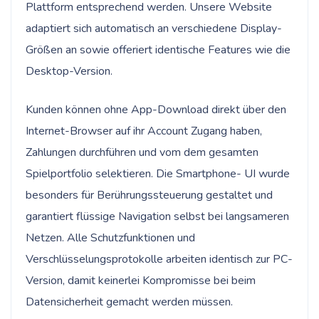
Plattform entsprechend werden. Unsere Website
adaptiert sich automatisch an verschiedene Display-
Größen an sowie offeriert identische Features wie die
Desktop-Version.
Kunden können ohne App-Download direkt über den
Internet-Browser auf ihr Account Zugang haben,
Zahlungen durchführen und vom dem gesamten
Spielportfolio selektieren. Die Smartphone- UI wurde
besonders für Berührungssteuerung gestaltet und
garantiert flüssige Navigation selbst bei langsameren
Netzen. Alle Schutzfunktionen und
Verschlüsselungsprotokolle arbeiten identisch zur PC-
Version, damit keinerlei Kompromisse bei beim
Datensicherheit gemacht werden müssen.