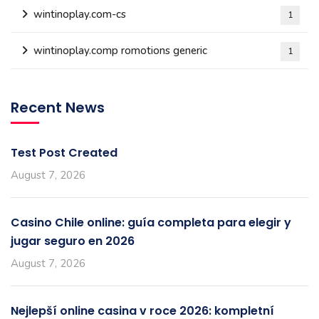
wintinoplay.com-cs
1
wintinoplay.comp romotions generic
1
Recent News
Test Post Created
August 7, 2026
Casino Chile online: guía completa para elegir y
jugar seguro en 2026
August 7, 2026
Nejlepší online casina v roce 2026: kompletní