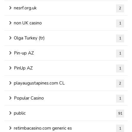
nesrf.org.uk
2
non UK casino
1
Olga Turkey (tr)
1
Pin-up AZ
1
PinUp AZ
1
playaugustapines.com CL
2
Popular Casino
1
public
91
retimbacasino.com generic es
1