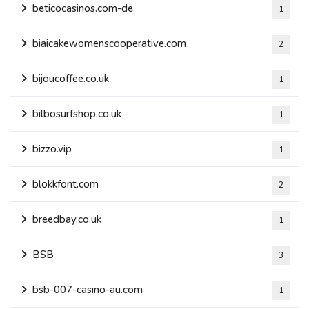
beticocasinos.com-de
1
biaicakewomenscooperative.com
2
bijoucoffee.co.uk
1
bilbosurfshop.co.uk
1
bizzo.vip
1
blokkfont.com
2
breedbay.co.uk
1
BSB
3
bsb-007-casino-au.com
1