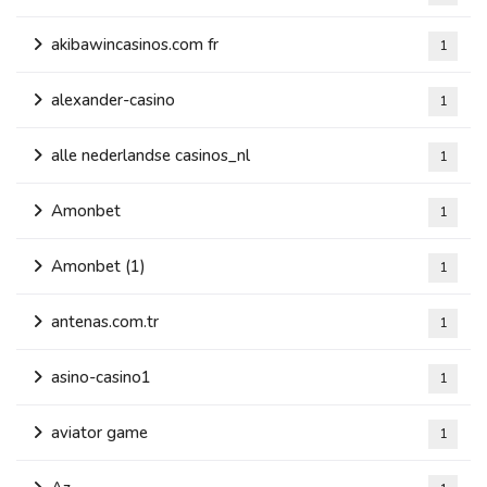
akibawincasinos.com fr
1
alexander-casino
1
alle nederlandse casinos_nl
1
Amonbet
1
Amonbet (1)
1
antenas.com.tr
1
asino-casino1
1
aviator game
1