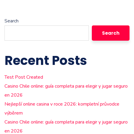
Search
Search
Recent Posts
Test Post Created
Casino Chile online: guía completa para elegir y jugar seguro
en 2026
Nejlepší online casina v roce 2026: kompletní průvodce
výběrem
Casino Chile online: guía completa para elegir y jugar seguro
en 2026