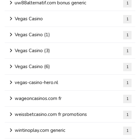
uw88alternatif.com bonus generic
1
Vegas Casino
1
Vegas Casino (1)
1
Vegas Casino (3)
1
Vegas Casino (6)
1
vegas-casino-hero.nl
1
wageoncasinos.com fr
1
weissbetcasino.com fr promotions
1
wintinoplay.com generic
1