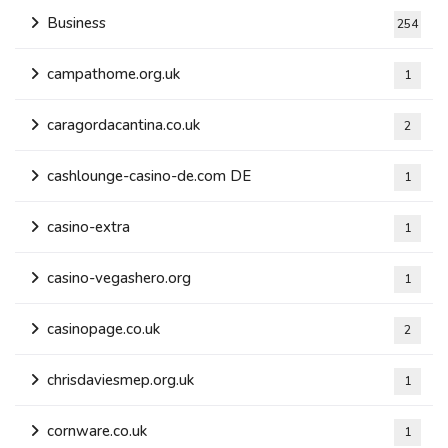
Business
254
campathome.org.uk
1
caragordacantina.co.uk
2
cashlounge-casino-de.com DE
1
casino-extra
1
casino-vegashero.org
1
casinopage.co.uk
2
chrisdaviesmep.org.uk
1
cornware.co.uk
1