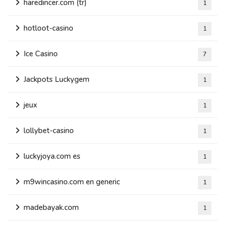
haredincer.com (tr)
1
hotloot-casino
1
Ice Casino
7
Jackpots Luckygem
1
jeux
1
lollybet-casino
1
luckyjoya.com es
1
m9wincasino.com en generic
1
madebayak.com
1