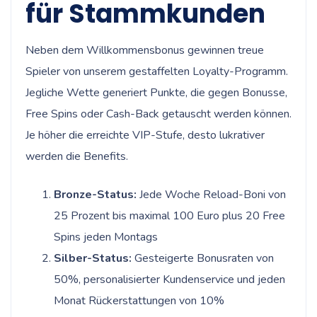
für Stammkunden
Neben dem Willkommensbonus gewinnen treue
Spieler von unserem gestaffelten Loyalty-Programm.
Jegliche Wette generiert Punkte, die gegen Bonusse,
Free Spins oder Cash-Back getauscht werden können.
Je höher die erreichte VIP-Stufe, desto lukrativer
werden die Benefits.
Bronze-Status:
Jede Woche Reload-Boni von
25 Prozent bis maximal 100 Euro plus 20 Free
Spins jeden Montags
Silber-Status:
Gesteigerte Bonusraten von
50%, personalisierter Kundenservice und jeden
Monat Rückerstattungen von 10%