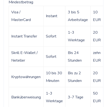
Mindestbetrag
Visa /
3 bis 5
10
Instant
MasterCard
Arbeitstage
EUR
1-3
20
Instant Transfer
Sofort
Werktage
EUR
Skrill E-Wallet /
Bis 24
zehn
Sofort
Neteller
Stunden
EUR
10 bis 30
Bis zu 2
20
Kryptowährungen
Minuten
Stunden
EUR
1-3
50
Banküberweisung
3-7 Tage
Werktage
EUR