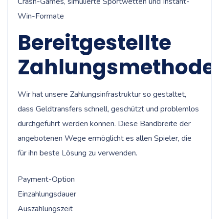
Crash-Games, simulierte Sportwetten und Instant-
Win-Formate
Bereitgestellte
Zahlungsmethode
Wir hat unsere Zahlungsinfrastruktur so gestaltet,
dass Geldtransfers schnell, geschützt und problemlos
durchgeführt werden können. Diese Bandbreite der
angebotenen Wege ermöglicht es allen Spieler, die
für ihn beste Lösung zu verwenden.
Payment-Option
Einzahlungsdauer
Auszahlungszeit