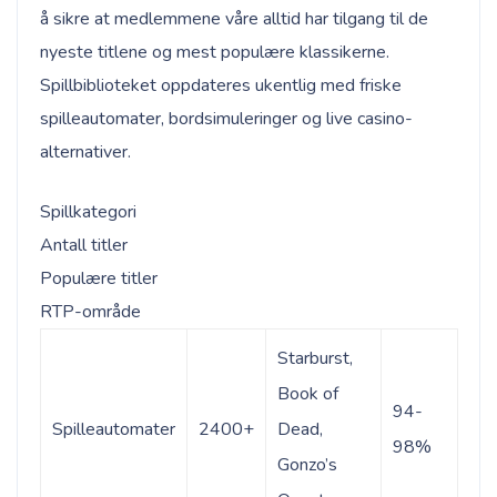
å sikre at medlemmene våre alltid har tilgang til de
nyeste titlene og mest populære klassikerne.
Spillbiblioteket oppdateres ukentlig med friske
spilleautomater, bordsimuleringer og live casino-
alternativer.
Spillkategori
Antall titler
Populære titler
RTP-område
Starburst,
Book of
94-
Spilleautomater
2400+
Dead,
98%
Gonzo’s