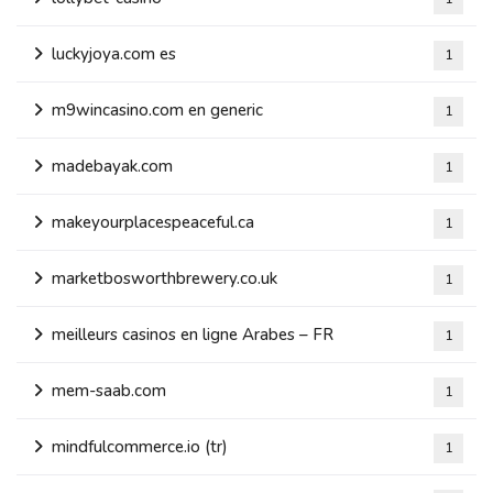
luckyjoya.com es
1
m9wincasino.com en generic
1
madebayak.com
1
makeyourplacespeaceful.ca
1
marketbosworthbrewery.co.uk
1
meilleurs casinos en ligne Arabes – FR
1
mem-saab.com
1
mindfulcommerce.io (tr)
1