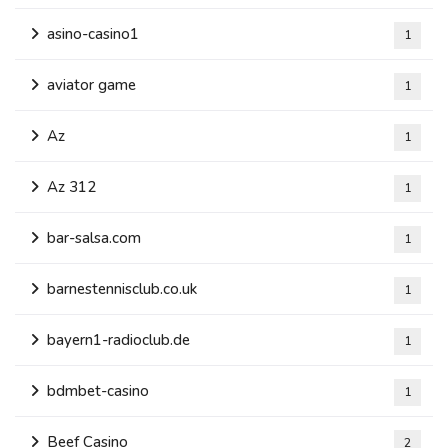
asino-casino1
1
aviator game
1
Az
1
Az 312
1
bar-salsa.com
1
barnestennisclub.co.uk
1
bayern1-radioclub.de
1
bdmbet-casino
1
Beef Casino
2