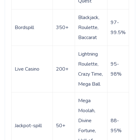
Quest
Blackjack,
97-
Bordspill
350+
Roulette,
99.5%
Baccarat
Lightning
Roulette,
95-
Live Casino
200+
Crazy Time,
98%
Mega Ball
Mega
Moolah,
Divine
88-
Jackpot-spill
50+
Fortune,
95%