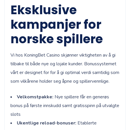
Eksklusive
kampanjer for
norske spillere
Vi hos KoningBet Casino skjønner viktigheten av å gi
tilbake til både nye og lojale kunder. Bonussystemet
vårt er designet for for å gi optimal verdi samtidig som
som vilkårene holder seg åpne og spillervennlige.
Velkomstpakke:
Nye spillere får en generøs
bonus på første innskudd samt gratisspinn på utvalgte
slots
Ukentlige reload-bonuser:
Etablerte