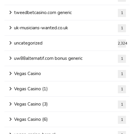
tweedbetcasino.com generic
1
uk-musicians-wanted.co.uk
1
uncategorized
2,324
uw88alternatif.com bonus generic
1
Vegas Casino
1
Vegas Casino (1)
1
Vegas Casino (3)
1
Vegas Casino (6)
1