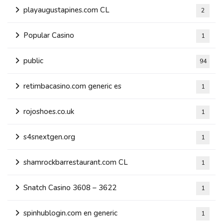
playaugustapines.com CL
2
Popular Casino
1
public
94
retimbacasino.com generic es
1
rojoshoes.co.uk
1
s4snextgen.org
1
shamrockbarrestaurant.com CL
1
Snatch Casino 3608 – 3622
1
spinhublogin.com en generic
1