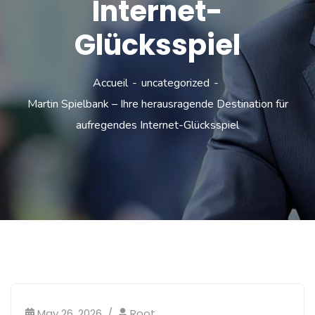
Internet-
Glücksspiel
Accueil
uncategorized
Martin Spielbank – Ihre herausragende Destination für
aufregendes Internet-Glücksspiel
May 26, 2026
Root