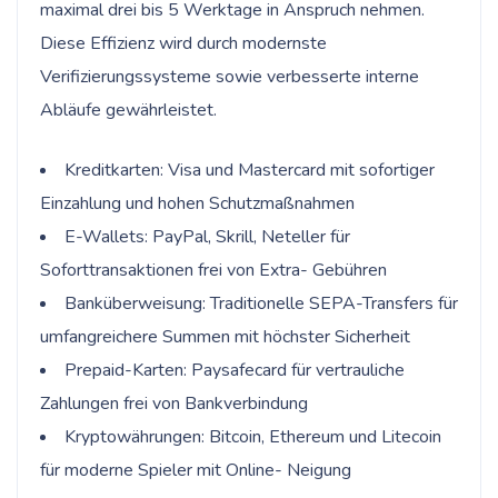
maximal drei bis 5 Werktage in Anspruch nehmen.
Diese Effizienz wird durch modernste
Verifizierungssysteme sowie verbesserte interne
Abläufe gewährleistet.
Kreditkarten: Visa und Mastercard mit sofortiger
Einzahlung und hohen Schutzmaßnahmen
E-Wallets: PayPal, Skrill, Neteller für
Soforttransaktionen frei von Extra- Gebühren
Banküberweisung: Traditionelle SEPA-Transfers für
umfangreichere Summen mit höchster Sicherheit
Prepaid-Karten: Paysafecard für vertrauliche
Zahlungen frei von Bankverbindung
Kryptowährungen: Bitcoin, Ethereum und Litecoin
für moderne Spieler mit Online- Neigung