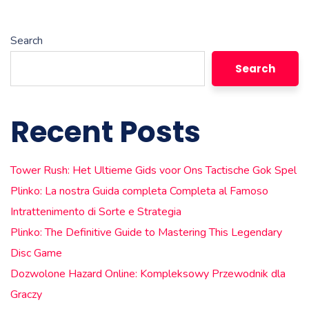
Search
Search
Recent Posts
Tower Rush: Het Ultieme Gids voor Ons Tactische Gok Spel
Plinko: La nostra Guida completa Completa al Famoso
Intrattenimento di Sorte e Strategia
Plinko: The Definitive Guide to Mastering This Legendary
Disc Game
Dozwolone Hazard Online: Kompleksowy Przewodnik dla
Graczy