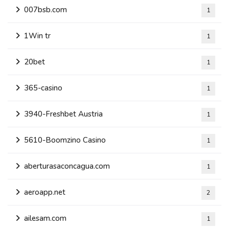
007bsb.com
1
1Win tr
1
20bet
1
365-casino
1
3940-Freshbet Austria
1
5610-Boomzino Casino
1
aberturasaconcagua.com
1
aeroapp.net
2
ailesam.com
1