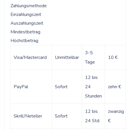
Zahlungsmethode
Einzahlungszeit
Auszahlungszeit
Mindestbetrag
Höchstbetrag
3-5
Visa/Mastercard
Unmittelbar
10 €
Tage
12 bis
PayPal
Sofort
24
zehn €
Stunden
12 bis
zwanzig
Skrill/Neteller
Sofort
24 Std.
€