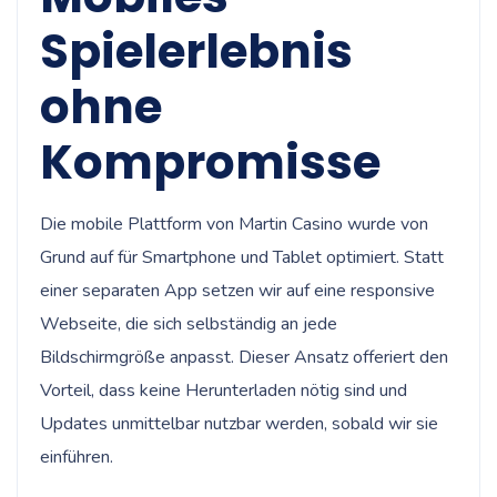
Spielerlebnis
ohne
Kompromisse
Die mobile Plattform von Martin Casino wurde von
Grund auf für Smartphone und Tablet optimiert. Statt
einer separaten App setzen wir auf eine responsive
Webseite, die sich selbständig an jede
Bildschirmgröße anpasst. Dieser Ansatz offeriert den
Vorteil, dass keine Herunterladen nötig sind und
Updates unmittelbar nutzbar werden, sobald wir sie
einführen.