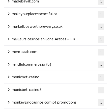
madebayak.com
1
makeyourplacespeaceful.ca
1
marketbosworthbrewery.co.uk
1
meilleurs casinos en ligne Arabes – FR
1
mem-saab.com
1
mindfulcommerce.io (tr)
1
monixbet-casino
1
monixbet-casino3
1
monkeyzinocasinos.com pt promotions
1