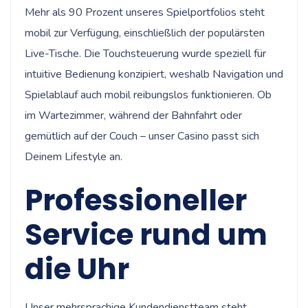
Mehr als 90 Prozent unseres Spielportfolios steht
mobil zur Verfügung, einschließlich der populärsten
Live-Tische. Die Touchsteuerung wurde speziell für
intuitive Bedienung konzipiert, weshalb Navigation und
Spielablauf auch mobil reibungslos funktionieren. Ob
im Wartezimmer, während der Bahnfahrt oder
gemütlich auf der Couch – unser Casino passt sich
Deinem Lifestyle an.
Professioneller
Service rund um
die Uhr
Unser mehrsprachige Kundendienstteam steht