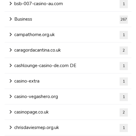
bsb-007-casino-au.com
1
Business
267
campathome.org.uk
1
caragordacantina.co.uk
2
cashlounge-casino-de.com DE
1
casino-extra
1
casino-vegashero.org
1
casinopage.co.uk
2
chrisdaviesmep.org.uk
1