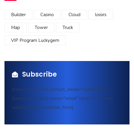
Builder
Casino
Cloud
loisirs
Map
Tower
Truck
VIP Program Luckygem
Subscribe
[newsletter_form contact_email="Subscribe"]
[newsletter_field name="email" label="Your mail
address*"][/newsletter_form]