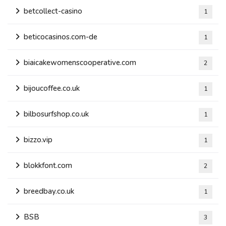
betcollect-casino
1
beticocasinos.com-de
1
biaicakewomenscooperative.com
2
bijoucoffee.co.uk
1
bilbosurfshop.co.uk
1
bizzo.vip
1
blokkfont.com
2
breedbay.co.uk
1
BSB
3