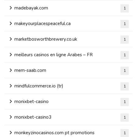
madebayak.com
1
makeyourplacespeaceful.ca
1
marketbosworthbrewery.co.uk
1
meilleurs casinos en ligne Arabes – FR
1
mem-saab.com
1
mindfulcommerce.io (tr)
1
monixbet-casino
1
monixbet-casino3
1
monkeyzinocasinos.com pt promotions
1