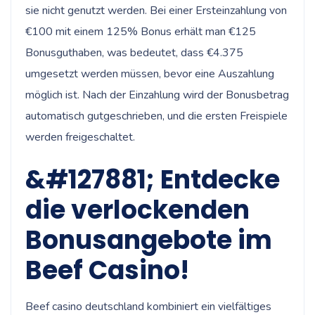
sie nicht genutzt werden. Bei einer Ersteinzahlung von
€100 mit einem 125% Bonus erhält man €125
Bonusguthaben, was bedeutet, dass €4.375
umgesetzt werden müssen, bevor eine Auszahlung
möglich ist. Nach der Einzahlung wird der Bonusbetrag
automatisch gutgeschrieben, und die ersten Freispiele
werden freigeschaltet.
&#127881; Entdecke
die verlockenden
Bonusangebote im
Beef Casino!
Beef casino deutschland kombiniert ein vielfältiges