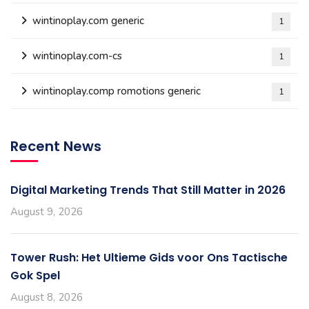
wintinoplay.com generic
1
wintinoplay.com-cs
1
wintinoplay.comp romotions generic
1
Recent News
Digital Marketing Trends That Still Matter in 2026
August 9, 2026
Tower Rush: Het Ultieme Gids voor Ons Tactische
Gok Spel
August 8, 2026