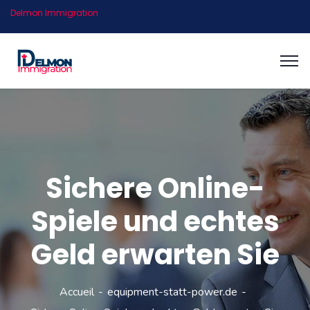
Delmon Immigration
Sichere Online-
Spiele und echtes
Geld erwarten Sie
Accueil
equipment-statt-power.de