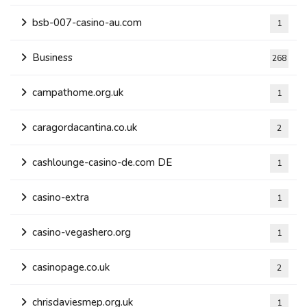
bsb-007-casino-au.com
1
Business
268
campathome.org.uk
1
caragordacantina.co.uk
2
cashlounge-casino-de.com DE
1
casino-extra
1
casino-vegashero.org
1
casinopage.co.uk
2
chrisdaviesmep.org.uk
1