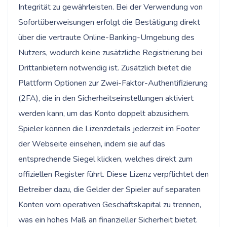
Integrität zu gewährleisten. Bei der Verwendung von
Sofortüberweisungen erfolgt die Bestätigung direkt
über die vertraute Online-Banking-Umgebung des
Nutzers, wodurch keine zusätzliche Registrierung bei
Drittanbietern notwendig ist. Zusätzlich bietet die
Plattform Optionen zur Zwei-Faktor-Authentifizierung
(2FA), die in den Sicherheitseinstellungen aktiviert
werden kann, um das Konto doppelt abzusichern.
Spieler können die Lizenzdetails jederzeit im Footer
der Webseite einsehen, indem sie auf das
entsprechende Siegel klicken, welches direkt zum
offiziellen Register führt. Diese Lizenz verpflichtet den
Betreiber dazu, die Gelder der Spieler auf separaten
Konten vom operativen Geschäftskapital zu trennen,
was ein hohes Maß an finanzieller Sicherheit bietet.