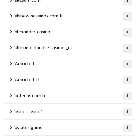
ailesam.com
1
akibawincasinos.com fr
1
alexander-casino
1
alle nederlandse casinos_nl
1
Amonbet
1
Amonbet (1)
1
antenas.com.tr
1
asino-casino1
1
aviator game
1