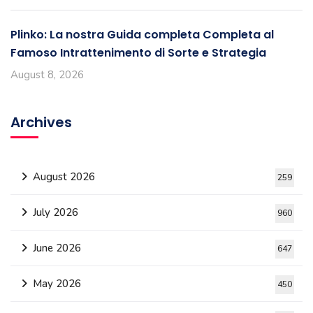
Plinko: La nostra Guida completa Completa al
Famoso Intrattenimento di Sorte e Strategia
August 8, 2026
Archives
August 2026
259
July 2026
960
June 2026
647
May 2026
450