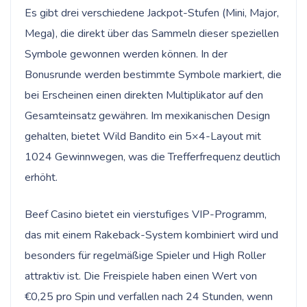
Es gibt drei verschiedene Jackpot-Stufen (Mini, Major,
Mega), die direkt über das Sammeln dieser speziellen
Symbole gewonnen werden können. In der
Bonusrunde werden bestimmte Symbole markiert, die
bei Erscheinen einen direkten Multiplikator auf den
Gesamteinsatz gewähren. Im mexikanischen Design
gehalten, bietet Wild Bandito ein 5×4-Layout mit
1024 Gewinnwegen, was die Trefferfrequenz deutlich
erhöht.
Beef Casino bietet ein vierstufiges VIP-Programm,
das mit einem Rakeback-System kombiniert wird und
besonders für regelmäßige Spieler und High Roller
attraktiv ist. Die Freispiele haben einen Wert von
€0,25 pro Spin und verfallen nach 24 Stunden, wenn