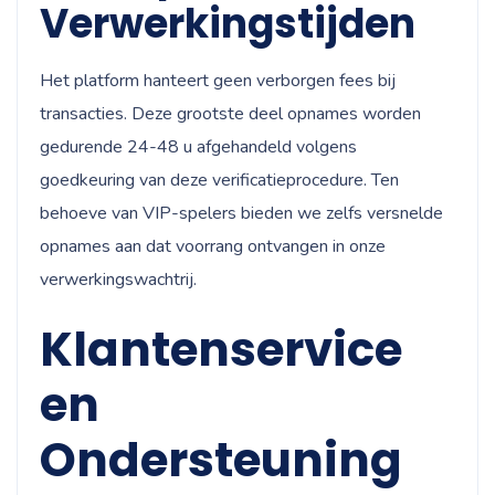
Verwerkingstijden
Het platform hanteert geen verborgen fees bij
transacties. Deze grootste deel opnames worden
gedurende 24-48 u afgehandeld volgens
goedkeuring van deze verificatieprocedure. Ten
behoeve van VIP-spelers bieden we zelfs versnelde
opnames aan dat voorrang ontvangen in onze
verwerkingswachtrij.
Klantenservice
en
Ondersteuning