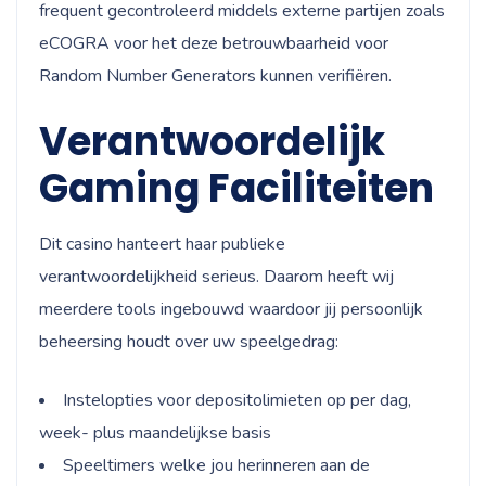
frequent gecontroleerd middels externe partijen zoals
eCOGRA voor het deze betrouwbaarheid voor
Random Number Generators kunnen verifiëren.
Verantwoordelijk
Gaming Faciliteiten
Dit casino hanteert haar publieke
verantwoordelijkheid serieus. Daarom heeft wij
meerdere tools ingebouwd waardoor jij persoonlijk
beheersing houdt over uw speelgedrag:
Instelopties voor depositolimieten op per dag,
week- plus maandelijkse basis
Speeltimers welke jou herinneren aan de