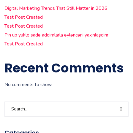
Digital Marketing Trends That Still Matter in 2026
Test Post Created
Test Post Created
Pin up yukle sadə addımlarla əyləncəni yaxınlaşdırır
Test Post Created
Recent Comments
No comments to show.
Categories