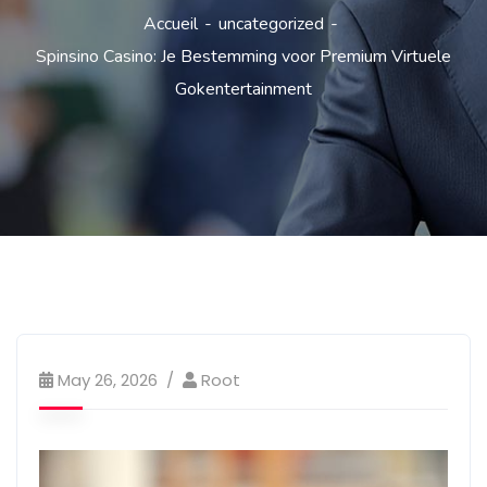
Accueil
uncategorized
Spinsino Casino: Je Bestemming voor Premium Virtuele
Gokentertainment
May 26, 2026
Root