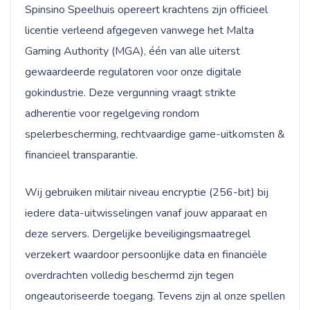
Spinsino Speelhuis opereert krachtens zijn officieel
licentie verleend afgegeven vanwege het Malta
Gaming Authority (MGA), één van alle uiterst
gewaardeerde regulatoren voor onze digitale
gokindustrie. Deze vergunning vraagt strikte
adherentie voor regelgeving rondom
spelerbescherming, rechtvaardige game-uitkomsten &
financieel transparantie.
Wij gebruiken militair niveau encryptie (256-bit) bij
iedere data-uitwisselingen vanaf jouw apparaat en
deze servers. Dergelijke beveiligingsmaatregel
verzekert waardoor persoonlijke data en financiële
overdrachten volledig beschermd zijn tegen
ongeautoriseerde toegang. Tevens zijn al onze spellen