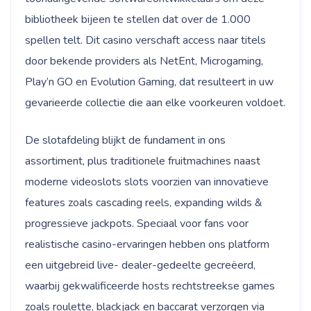
bibliotheek bijeen te stellen dat over de 1.000
spellen telt. Dit casino verschaft access naar titels
door bekende providers als NetEnt, Microgaming,
Play’n GO en Evolution Gaming, dat resulteert in uw
gevarieerde collectie die aan elke voorkeuren voldoet.
De slotafdeling blijkt de fundament in ons
assortiment, plus traditionele fruitmachines naast
moderne videoslots slots voorzien van innovatieve
features zoals cascading reels, expanding wilds &
progressieve jackpots. Speciaal voor fans voor
realistische casino-ervaringen hebben ons platform
een uitgebreid live- dealer-gedeelte gecreëerd,
waarbij gekwalificeerde hosts rechtstreekse games
zoals roulette, blackjack en baccarat verzorgen via