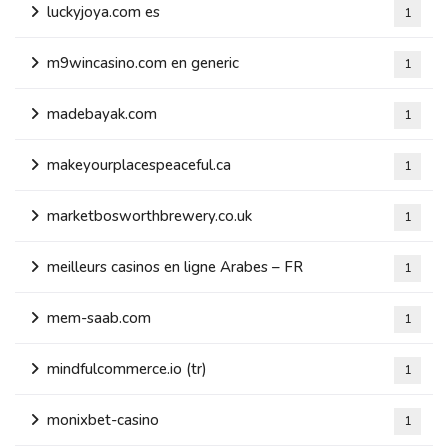
luckyjoya.com es
1
m9wincasino.com en generic
1
madebayak.com
1
makeyourplacespeaceful.ca
1
marketbosworthbrewery.co.uk
1
meilleurs casinos en ligne Arabes – FR
1
mem-saab.com
1
mindfulcommerce.io (tr)
1
monixbet-casino
1