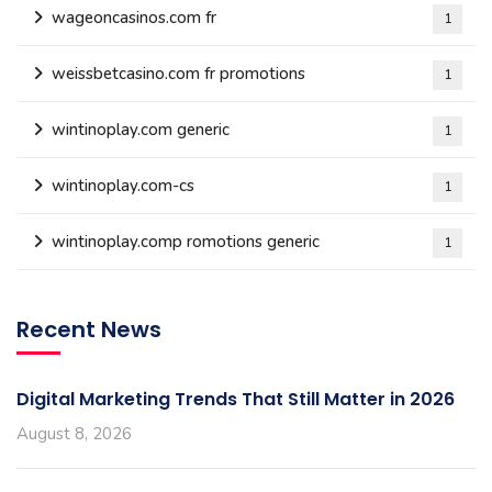
wageoncasinos.com fr
1
weissbetcasino.com fr promotions
1
wintinoplay.com generic
1
wintinoplay.com-cs
1
wintinoplay.comp romotions generic
1
Recent News
Digital Marketing Trends That Still Matter in 2026
August 8, 2026