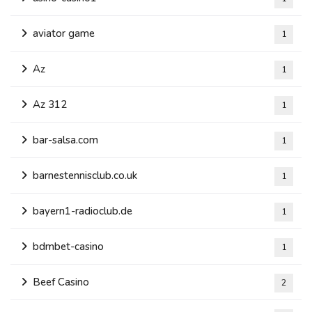
aviator game
1
Az
1
Az 312
1
bar-salsa.com
1
barnestennisclub.co.uk
1
bayern1-radioclub.de
1
bdmbet-casino
1
Beef Casino
2