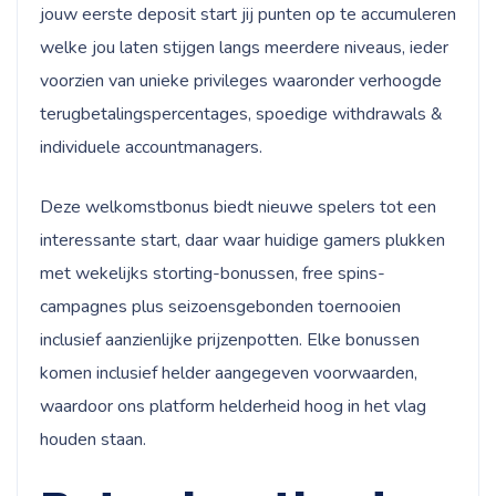
jouw eerste deposit start jij punten op te accumuleren
welke jou laten stijgen langs meerdere niveaus, ieder
voorzien van unieke privileges waaronder verhoogde
terugbetalingspercentages, spoedige withdrawals &
individuele accountmanagers.
Deze welkomstbonus biedt nieuwe spelers tot een
interessante start, daar waar huidige gamers plukken
met wekelijks storting-bonussen, free spins-
campagnes plus seizoensgebonden toernooien
inclusief aanzienlijke prijzenpotten. Elke bonussen
komen inclusief helder aangegeven voorwaarden,
waardoor ons platform helderheid hoog in het vlag
houden staan.