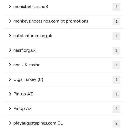
monixbet-casino3
1
monkeyzinocasinos.com pt promotions
1
natplanforum.org.uk
1
nesrf.org.uk
2
non UK casino
1
Olga Turkey (tr)
1
Pin-up AZ
1
PinUp AZ
1
playaugustapines.com CL
2