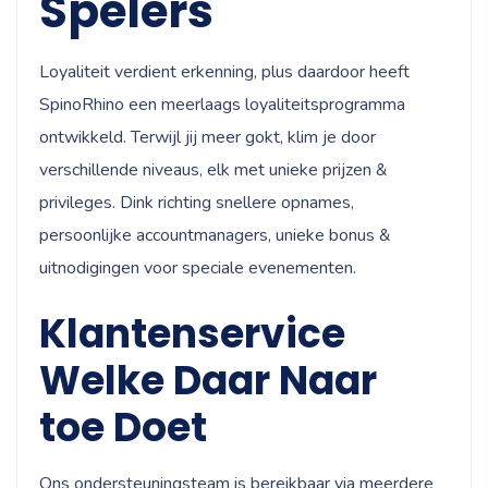
Spelers
Loyaliteit verdient erkenning, plus daardoor heeft
SpinoRhino een meerlaags loyaliteitsprogramma
ontwikkeld. Terwijl jij meer gokt, klim je door
verschillende niveaus, elk met unieke prijzen &
privileges. Dink richting snellere opnames,
persoonlijke accountmanagers, unieke bonus &
uitnodigingen voor speciale evenementen.
Klantenservice
Welke Daar Naar
toe Doet
Ons ondersteuningsteam is bereikbaar via meerdere