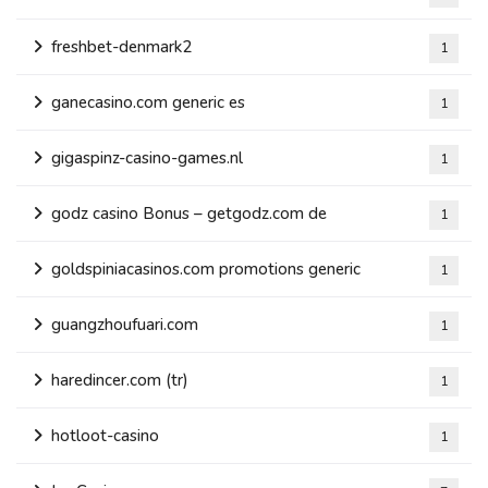
freshbet-denmark2
1
ganecasino.com generic es
1
gigaspinz-casino-games.nl
1
godz casino Bonus – getgodz.com de
1
goldspiniacasinos.com promotions generic
1
guangzhoufuari.com
1
haredincer.com (tr)
1
hotloot-casino
1