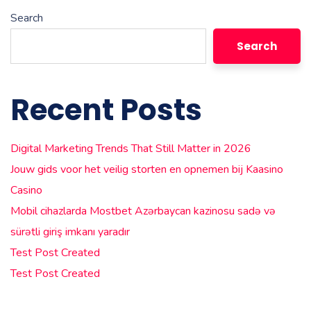
Search
Search
Recent Posts
Digital Marketing Trends That Still Matter in 2026
Jouw gids voor het veilig storten en opnemen bij Kaasino
Casino
Mobil cihazlarda Mostbet Azərbaycan kazinosu sadə və
sürətli giriş imkanı yaradır
Test Post Created
Test Post Created