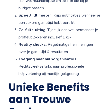
dan wel maandelijkse limieten in die bij je
budget passen
Speeltijdlimieten:
Krijg notificaties wanneer je
een zekere gametijd hebt bereikt
Zelfuitsluiting:
Tijdelijk dan wel permanent je
profiel blokkeren inclusief 1 klik
Reality checks:
Regelmatige herinneringen
over je gametijd & resultaten
Toegang naar hulporganisaties:
Rechtstreekse links naar professionele
hulpverlening bij moeilijk gokgedrag
Unieke Benefits
aan Trouwe