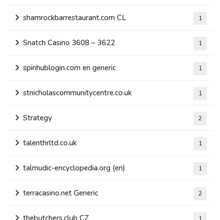
shamrockbarrestaurant.com CL
1
Snatch Casino 3608 – 3622
1
spinhublogin.com en generic
1
stnicholascommunitycentre.co.uk
1
Strategy
2
talenthrltd.co.uk
1
talmudic-encyclopedia.org (en)
1
terracasino.net Generic
2
thebutchers.club CZ
1