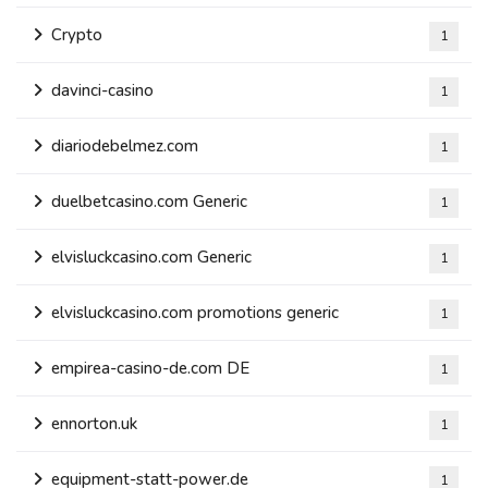
Crypto
1
davinci-casino
1
diariodebelmez.com
1
duelbetcasino.com Generic
1
elvisluckcasino.com Generic
1
elvisluckcasino.com promotions generic
1
empirea-casino-de.com DE
1
ennorton.uk
1
equipment-statt-power.de
1