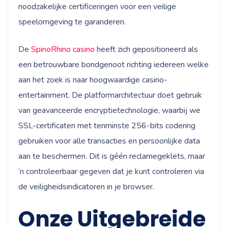
noodzakelijke certificeringen voor een veilige
speelomgeving te garanderen.
De
SpinoRhino casino
heeft zich gepositioneerd als
een betrouwbare bondgenoot richting iedereen welke
aan het zoek is naar hoogwaardige casino-
entertainment. De platformarchitectuur doet gebruik
van geavanceerde encryptietechnologie, waarbij we
SSL-certificaten met tenminste 256-bits codering
gebruiken voor alle transacties en persoonlijke data
aan te beschermen. Dit is géén reclamegeklets, maar
‘n controleerbaar gegeven dat je kunt controleren via
de veiligheidsindicatoren in je browser.
Onze Uitgebreide