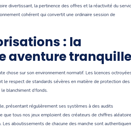
ire divertissant, la pertinence des offres et la réactivité du servi
onnement cohérent qui convertit une ordinaire session de
risations : la
e aventure tranquill
toute chose sur son environnement normatif. Les licences octroyée
ent le respect de standards sévères en matière de protection des
e le blanchiment d’fonds.
lle, présentant régulièrement ses systèmes à des audits
e que tous nos jeux emploient des créateurs de chiffres aléatoir
tion. Les aboutissements de chacune des manche sont authentique