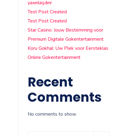
yaxınlaşdırır
Test Post Created
Test Post Created
Star Casino: Jouw Bestemming voor
Premium Digitale Gokentertainment
Koru Gokhal: Uw Plek voor Eersteklas
Online Gokentertainment
Recent
Comments
No comments to show.