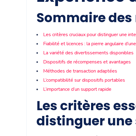
Sommaire des 
Les critères cruciaux pour distinguer une int
Fiabilité et licences : la pierre angulaire d’u
La variété des divertissements disponibles
Dispositifs de récompenses et avantages
Méthodes de transaction adaptées
L’compatibilité sur dispositifs portables
L’importance d’un support rapide
Les critères es
distinguer une 