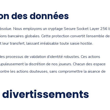
ion des données
f absolue. Nous employons un cryptage Secure Socket Layer 256 b
tions bancaires globales. Cette protection convertit l’ensemble d
leur transfert, laissant irréalisable toute saisie hostile.
es processus de validation d’identité robustes. Ces actions
rupuleusement la discrétion de nos joueurs. Chacun des espace
e contre les actions douteuses, sans compromettre la aisance de
s divertissements