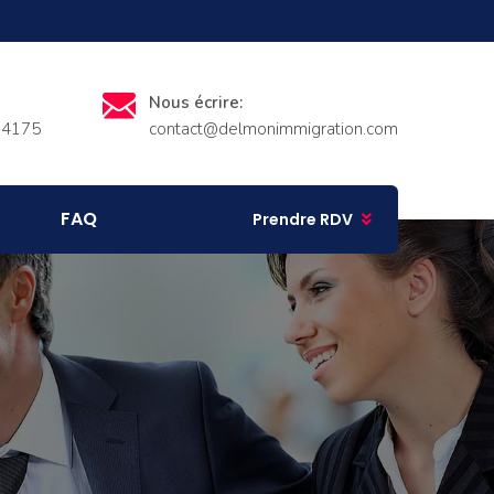
Nous écrire:
-4175
contact@delmonimmigration.com
FAQ
Prendre RDV