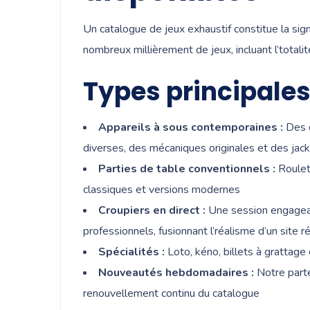
Un catalogue de jeux exhaustif constitue la sign
nombreux millièrement de jeux, incluant l’total
Types principales
Appareils à sous contemporaines :
Des c
diverses, des mécaniques originales et des ja
Parties de table conventionnels :
Roulett
classiques et versions modernes
Croupiers en direct :
Une session engagean
professionnels, fusionnant l’réalisme d’un site ré
Spécialités :
Loto, kéno, billets à grattage
Nouveautés hebdomadaires :
Notre parte
renouvellement continu du catalogue