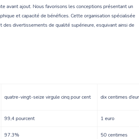
te avant ajout. Nous favorisons les conceptions présentant un
aphique et capacité de bénéfices. Cette organisation spécialisée
nt des divertissements de qualité supérieure, esquivant ainsi de
quatre-vingt-seize virgule cinq pour cent
dix centimes d’eu
99,4 pourcent
1 euro
97.3%
50 centimes