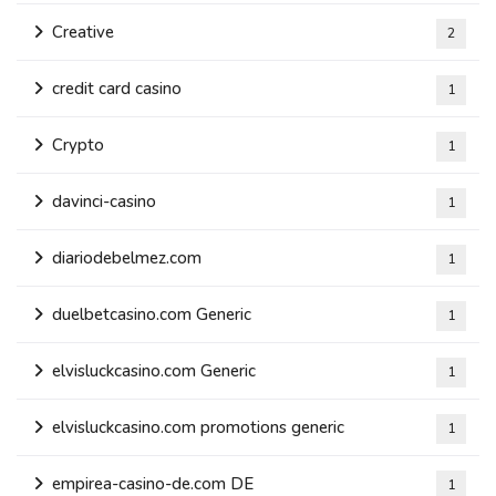
Creative
2
credit card casino
1
Crypto
1
davinci-casino
1
diariodebelmez.com
1
duelbetcasino.com Generic
1
elvisluckcasino.com Generic
1
elvisluckcasino.com promotions generic
1
empirea-casino-de.com DE
1