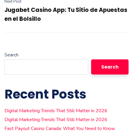
Next Post
Jugabet Casino App: Tu Sitio de Apuestas
en el Bolsillo
Search
Search
Recent Posts
Digital Marketing Trends That Still Matter in 2026
Digital Marketing Trends That Still Matter in 2026
Fast Payout Casino Canada: What You Need to Know