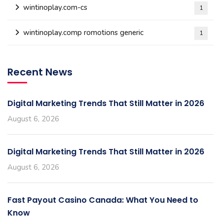
wintinoplay.com-cs
1
wintinoplay.comp romotions generic
1
Recent News
Digital Marketing Trends That Still Matter in 2026
August 6, 2026
Digital Marketing Trends That Still Matter in 2026
August 6, 2026
Fast Payout Casino Canada: What You Need to
Know