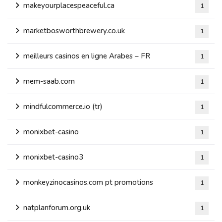
makeyourplacespeaceful.ca
1
marketbosworthbrewery.co.uk
1
meilleurs casinos en ligne Arabes – FR
1
mem-saab.com
1
mindfulcommerce.io (tr)
1
monixbet-casino
1
monixbet-casino3
1
monkeyzinocasinos.com pt promotions
1
natplanforum.org.uk
1