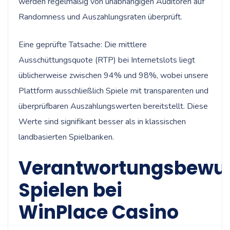
werden regelmäßig von unabhängigen Auditoren auf
Randomness und Auszahlungsraten überprüft.
Eine geprüfte Tatsache: Die mittlere
Ausschüttungsquote (RTP) bei Internetslots liegt
üblicherweise zwischen 94% und 98%, wobei unsere
Plattform ausschließlich Spiele mit transparenten und
überprüfbaren Auszahlungswerten bereitstellt. Diese
Werte sind signifikant besser als in klassischen
landbasierten Spielbanken.
Verantwortungsbewu
Spielen bei
WinPlace Casino