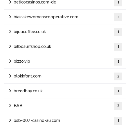
beticocasinos.com-de
1
biaicakewomenscooperative.com
2
bijoucoffee.co.uk
1
bilbosurfshop.co.uk
1
bizzo.vip
1
blokkfont.com
2
breedbay.co.uk
1
BSB
3
bsb-007-casino-au.com
1