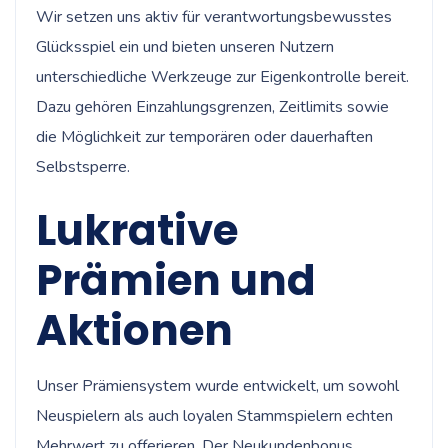
Wir setzen uns aktiv für verantwortungsbewusstes
Glücksspiel ein und bieten unseren Nutzern
unterschiedliche Werkzeuge zur Eigenkontrolle bereit.
Dazu gehören Einzahlungsgrenzen, Zeitlimits sowie
die Möglichkeit zur temporären oder dauerhaften
Selbstsperre.
Lukrative
Prämien und
Aktionen
Unser Prämiensystem wurde entwickelt, um sowohl
Neuspielern als auch loyalen Stammspielern echten
Mehrwert zu offerieren. Der Neukundenbonus