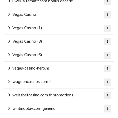
uw88alternatif.com bonus generic
1
Vegas Casino
1
Vegas Casino (1)
1
Vegas Casino (3)
1
Vegas Casino (6)
1
vegas-casino-hero.nl
1
wageoncasinos.com fr
1
weissbetcasino.com fr promotions
1
wintinoplay.com generic
1