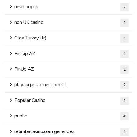
nesrf.org.uk
2
non UK casino
1
Olga Turkey (tr)
1
Pin-up AZ
1
PinUp AZ
1
playaugustapines.com CL
2
Popular Casino
1
public
91
retimbacasino.com generic es
1