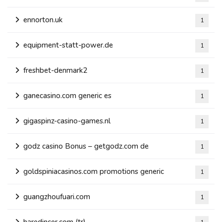
ennorton.uk
1
equipment-statt-power.de
1
freshbet-denmark2
1
ganecasino.com generic es
1
gigaspinz-casino-games.nl
1
godz casino Bonus – getgodz.com de
1
goldspiniacasinos.com promotions generic
1
guangzhoufuari.com
1
haredincer.com (tr)