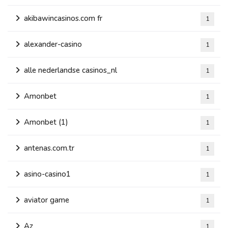
akibawincasinos.com fr
1
alexander-casino
1
alle nederlandse casinos_nl
1
Amonbet
1
Amonbet (1)
1
antenas.com.tr
1
asino-casino1
1
aviator game
1
Az
1