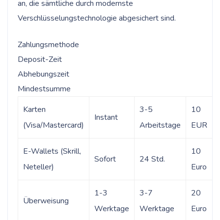
an, die sämtliche durch modernste
Verschlüsselungstechnologie abgesichert sind.
Zahlungsmethode
Deposit-Zeit
Abhebungszeit
Mindestsumme
Karten
3-5
10
Instant
(Visa/Mastercard)
Arbeitstage
EUR
E-Wallets (Skrill,
10
Sofort
24 Std.
Neteller)
Euro
1-3
3-7
20
Überweisung
Werktage
Werktage
Euro