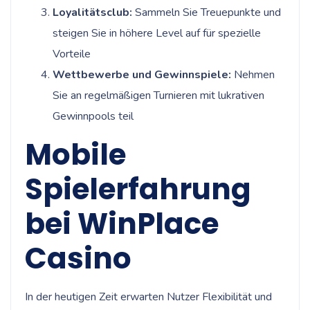
Loyalitätsclub:
Sammeln Sie Treuepunkte und
steigen Sie in höhere Level auf für spezielle
Vorteile
Wettbewerbe und Gewinnspiele:
Nehmen
Sie an regelmäßigen Turnieren mit lukrativen
Gewinnpools teil
Mobile
Spielerfahrung
bei WinPlace
Casino
In der heutigen Zeit erwarten Nutzer Flexibilität und