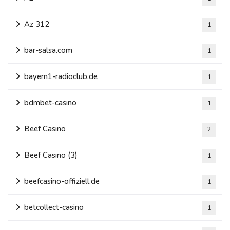
Az 312
1
bar-salsa.com
1
bayern1-radioclub.de
1
bdmbet-casino
1
Beef Casino
2
Beef Casino (3)
1
beefcasino-offiziell.de
1
betcollect-casino
1