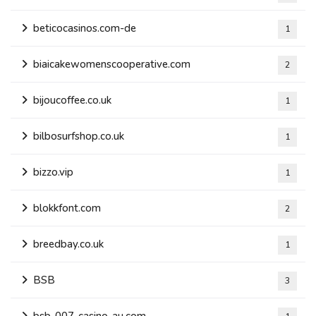
beticocasinos.com-de
1
biaicakewomenscooperative.com
2
bijoucoffee.co.uk
1
bilbosurfshop.co.uk
1
bizzo.vip
1
blokkfont.com
2
breedbay.co.uk
1
BSB
3
bsb-007-casino-au.com