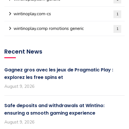
wintinoplay.com-cs
1
wintinoplay.comp romotions generic
1
Recent News
Gagnez gros avec les jeux de Pragmatic Play :
explorez les free spins et
August 9, 2026
Safe deposits and withdrawals at Wintino:
ensuring a smooth gaming experience
August 9, 2026