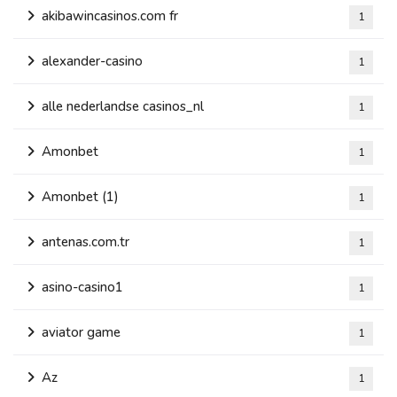
akibawincasinos.com fr
1
alexander-casino
1
alle nederlandse casinos_nl
1
Amonbet
1
Amonbet (1)
1
antenas.com.tr
1
asino-casino1
1
aviator game
1
Az
1