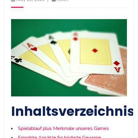
Inhaltsverzeichnis
Spielablauf plus Merkmale unseres Games
Erprobte Ansätze für höchste Gewinne