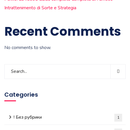
Intrattenimento di Sorte e Strategia
Recent Comments
No comments to show.
Categories
! Без рубрики
1