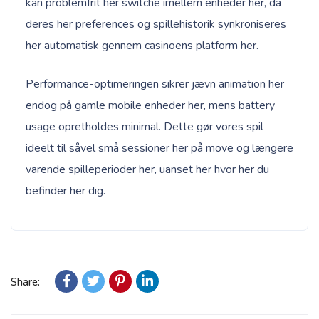
kan problemfrit her switche imellem enheder her, da
deres her preferences og spillehistorik synkroniseres
her automatisk gennem casinoens platform her.
Performance-optimeringen sikrer jævn animation her
endog på gamle mobile enheder her, mens battery
usage opretholdes minimal. Dette gør vores spil
ideelt til såvel små sessioner her på move og længere
varende spilleperioder her, uanset her hvor her du
befinder her dig.
Share: