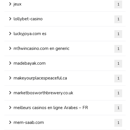
jeux
1
lollybet-casino
1
luckyjoya.com es
1
m9wincasino.com en generic
1
madebayak.com
1
makeyourplacespeaceful.ca
1
marketbosworthbrewery.co.uk
1
meilleurs casinos en ligne Arabes – FR
1
mem-saab.com
1