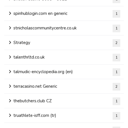
spinhublogin.com en generic
1
stnicholascommunitycentre.co.uk
1
Strategy
2
talenthrltd.co.uk
1
talmudic-encyclopedia.org (en)
1
terracasino.net Generic
2
thebutchers.club CZ
1
truathlete-isff.com (tr)
1