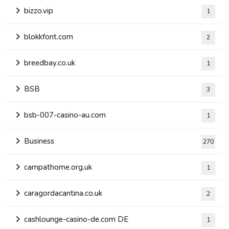
bizzo.vip
1
blokkfont.com
2
breedbay.co.uk
1
BSB
3
bsb-007-casino-au.com
1
Business
270
campathome.org.uk
1
caragordacantina.co.uk
2
cashlounge-casino-de.com DE
1