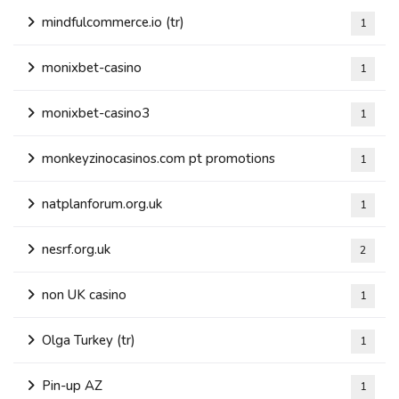
mindfulcommerce.io (tr)
1
monixbet-casino
1
monixbet-casino3
1
monkeyzinocasinos.com pt promotions
1
natplanforum.org.uk
1
nesrf.org.uk
2
non UK casino
1
Olga Turkey (tr)
1
Pin-up AZ
1