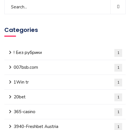
Categories
! Без рубрики
1
007bsb.com
1
1Win tr
1
20bet
1
365-casino
1
3940-Freshbet Austria
1