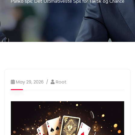
Plinko spil: Det Ultimativeste Spil for Taktik og Chance
May 29, 2026
Root