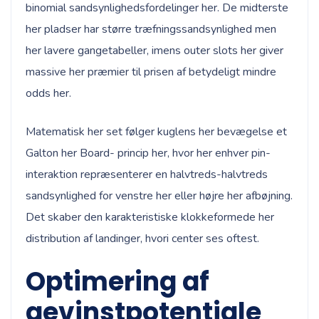
binomial sandsynlighedsfordelinger her. De midterste
her pladser har større træfningssandsynlighed men
her lavere gangetabeller, imens outer slots her giver
massive her præmier til prisen af betydeligt mindre
odds her.
Matematisk her set følger kuglens her bevægelse et
Galton her Board- princip her, hvor her enhver pin-
interaktion repræsenterer en halvtreds-halvtreds
sandsynlighed for venstre her eller højre her afbøjning.
Det skaber den karakteristiske klokkeformede her
distribution af landinger, hvori center ses oftest.
Optimering af
gevinstpotentiale