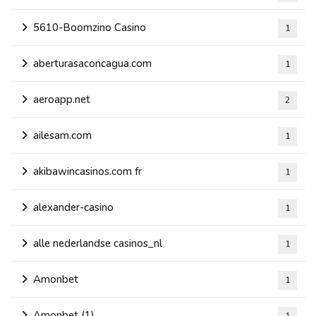
5610-Boomzino Casino
1
aberturasaconcagua.com
1
aeroapp.net
2
ailesam.com
1
akibawincasinos.com fr
1
alexander-casino
1
alle nederlandse casinos_nl
1
Amonbet
1
Amonbet (1)