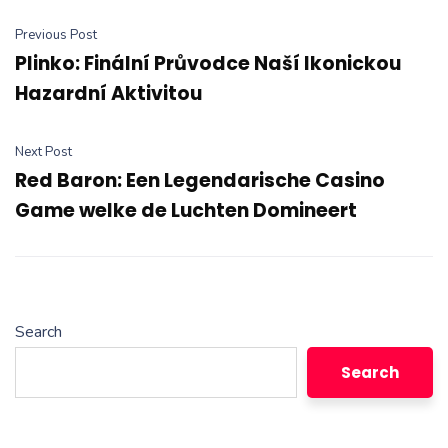
Previous Post
Plinko: Finální Průvodce Naší Ikonickou
Hazardní Aktivitou
Next Post
Red Baron: Een Legendarische Casino
Game welke de Luchten Domineert
Search
Search