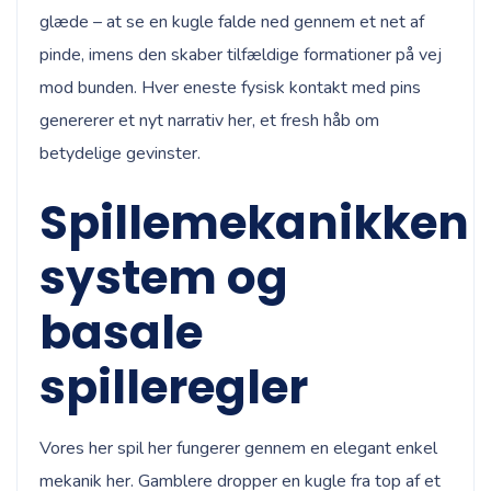
glæde – at se en kugle falde ned gennem et net af
pinde, imens den skaber tilfældige formationer på vej
mod bunden. Hver eneste fysisk kontakt med pins
genererer et nyt narrativ her, et fresh håb om
betydelige gevinster.
Spillemekanikken
system og
basale
spilleregler
Vores her spil her fungerer gennem en elegant enkel
mekanik her. Gamblere dropper en kugle fra top af et