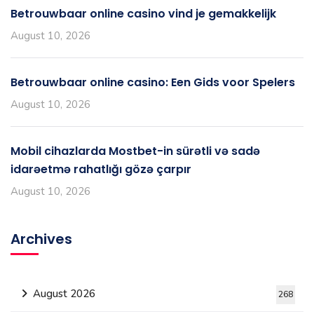
Betrouwbaar online casino vind je gemakkelijk
August 10, 2026
Betrouwbaar online casino: Een Gids voor Spelers
August 10, 2026
Mobil cihazlarda Mostbet-in sürətli və sadə
idarəetmə rahatlığı gözə çarpır
August 10, 2026
Archives
August 2026
268