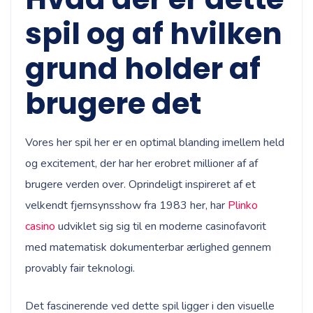
spil og af hvilken
grund holder af
brugere det
Vores her spil her er en optimal blanding imellem held
og excitement, der har her erobret millioner af af
brugere verden over. Oprindeligt inspireret af et
velkendt fjernsynsshow fra 1983 her, har
Plinko
casino
udviklet sig sig til en moderne casinofavorit
med matematisk dokumenterbar ærlighed gennem
provably fair teknologi.
Det fascinerende ved dette spil ligger i den visuelle