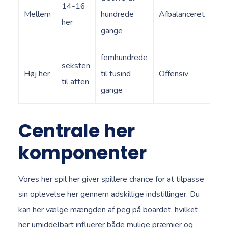
14-16
Mellem
hundrede
Afbalanceret
her
gange
femhundrede
seksten
Høj her
til tusind
Offensiv
til atten
gange
Centrale her
komponenter
Vores her spil her giver spillere chance for at tilpasse
sin oplevelse her gennem adskillige indstillinger. Du
kan her vælge mængden af peg på boardet, hvilket
her umiddelbart influerer både mulige præmier og