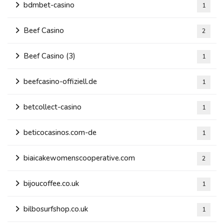
bdmbet-casino
1
Beef Casino
2
Beef Casino (3)
1
beefcasino-offiziell.de
1
betcollect-casino
1
beticocasinos.com-de
1
biaicakewomenscooperative.com
2
bijoucoffee.co.uk
1
bilbosurfshop.co.uk
1