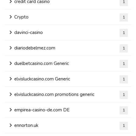
credit card casino
1
Crypto
1
davinci-casino
1
diariodebelmez.com
1
duelbetcasino.com Generic
1
elvisluckcasino.com Generic
1
elvisluckcasino.com promotions generic
1
empirea-casino-de.com DE
1
ennorton.uk
1