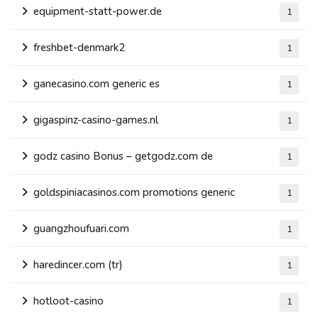
equipment-statt-power.de
1
freshbet-denmark2
1
ganecasino.com generic es
1
gigaspinz-casino-games.nl
1
godz casino Bonus – getgodz.com de
1
goldspiniacasinos.com promotions generic
1
guangzhoufuari.com
1
haredincer.com (tr)
1
hotloot-casino
1