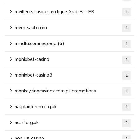
meilleurs casinos en ligne Arabes – FR
1
mem-saab.com
1
mindfulcommerce.io (tr)
1
monixbet-casino
1
monixbet-casino3
1
monkeyzinocasinos.com pt promotions
1
natplanforum.org.uk
1
nesrf.org.uk
2
non UK casino
1