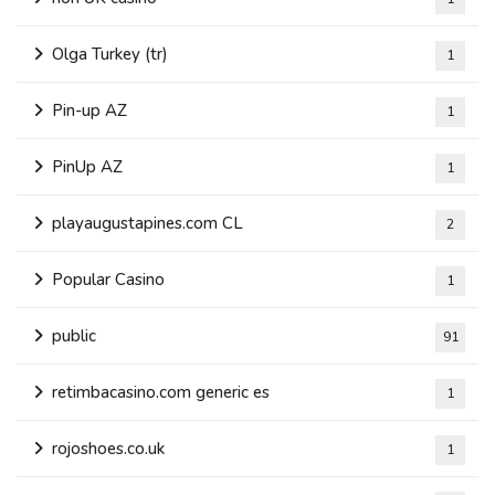
Olga Turkey (tr)
1
Pin-up AZ
1
PinUp AZ
1
playaugustapines.com CL
2
Popular Casino
1
public
91
retimbacasino.com generic es
1
rojoshoes.co.uk
1