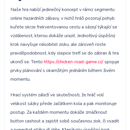
Naše hra nabízí jedinečný koncept v rámci segmentu
online hazardních zábavy, v nichž hráči pozorují pohyb
kuřete skrze frekventovanou cestu a sázejí týkající se
vzdálenost, kterou dokáže urazit. Jednotlivý úspěšný
krok navyšuje násobitel zisku, ale zároveň roste
pravděpodobnost, kdy slepice trefí se do zábran & hra
ukončí se. Tento
https://chicken-road-game.cz/
spojuje
prvky plánování s okamžitým jednáním během živém
momentu.
Hrací systém záleží ve skutečnosti, že hráč volí
velikost sázky přede začátkem kola a pak monitoruje
postup. Za každém momentu dokáže zmáčknout
button cashout a zajistit sobě současnou zisk, či vsadit
a ponechat ptáka jít dále. Kterýkoliv úspěšný krok