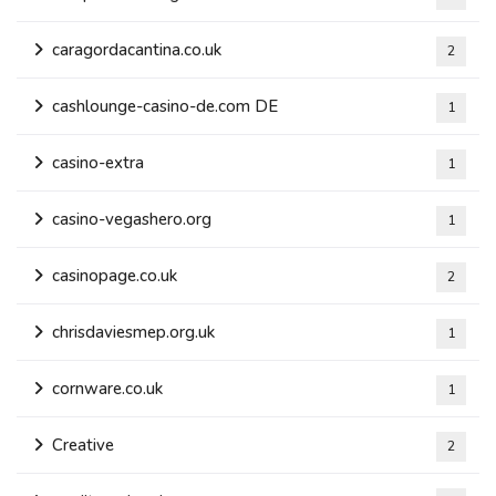
caragordacantina.co.uk
2
cashlounge-casino-de.com DE
1
casino-extra
1
casino-vegashero.org
1
casinopage.co.uk
2
chrisdaviesmep.org.uk
1
cornware.co.uk
1
Creative
2