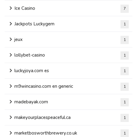
Ice Casino
7
Jackpots Luckygem
1
jeux
1
lollybet-casino
1
luckyjoya.com es
1
m9wincasino.com en generic
1
madebayak.com
1
makeyourplacespeaceful.ca
1
marketbosworthbrewery.co.uk
1