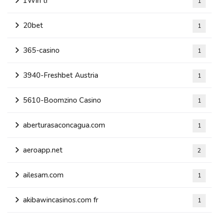
1Win tr
1
20bet
1
365-casino
1
3940-Freshbet Austria
1
5610-Boomzino Casino
1
aberturasaconcagua.com
1
aeroapp.net
2
ailesam.com
1
akibawincasinos.com fr
1