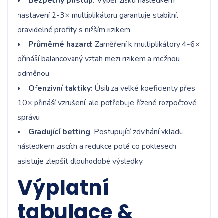
Bezpečný přístup:
Výběr zisku následkem
nastavení 2-3× multiplikátoru garantuje stabilní,
pravidelné profity s nižším rizikem
Průměrné hazard:
Zaměření k multiplikátory 4-6×
přináší balancovaný vztah mezi rizikem a možnou
odměnou
Ofenzivní taktiky:
Úsilí za velké koeficienty přes
10× přináší vzrušení, ale potřebuje řízené rozpočtové
správu
Gradující betting:
Postupující zdvihání vkladu
následkem ziscích a redukce poté co poklesech
asistuje zlepšit dlouhodobé výsledky
Výplatní
tabulace &