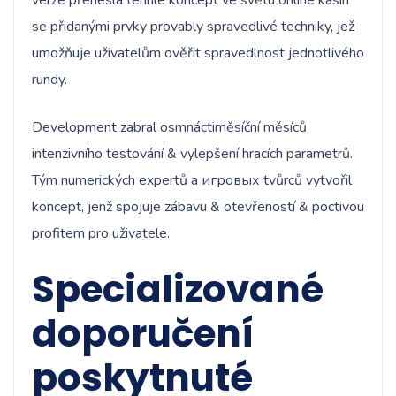
verze přenesla tenhle koncept ve světu online kasin
se přidanými prvky provably spravedlivé techniky, jež
umožňuje uživatelům ověřit spravedlnost jednotlivého
rundy.
Development zabral osmnáctiměsíční měsíců
intenzivního testování & vylepšení hracích parametrů.
Tým numerických expertů a игровых tvůrců vytvořil
koncept, jenž spojuje zábavu & otevřeností & poctivou
profitem pro uživatele.
Specializované
doporučení
poskytnuté