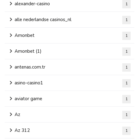
alexander-casino
1
alle nederlandse casinos_nl
1
Amonbet
1
Amonbet (1)
1
antenas.com.tr
1
asino-casino1
1
aviator game
1
Az
1
Az 312
1