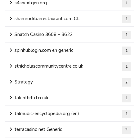
s4snextgen.org
1
shamrockbarrestaurant.com CL
1
Snatch Casino 3608 – 3622
1
spinhublogin.com en generic
1
stnicholascommunitycentre.co.uk
1
Strategy
2
talenthrltd.co.uk
1
talmudic-encyclopedia.org (en)
1
terracasino.net Generic
2