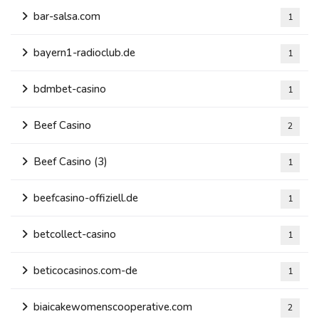
bar-salsa.com
1
bayern1-radioclub.de
1
bdmbet-casino
1
Beef Casino
2
Beef Casino (3)
1
beefcasino-offiziell.de
1
betcollect-casino
1
beticocasinos.com-de
1
biaicakewomenscooperative.com
2