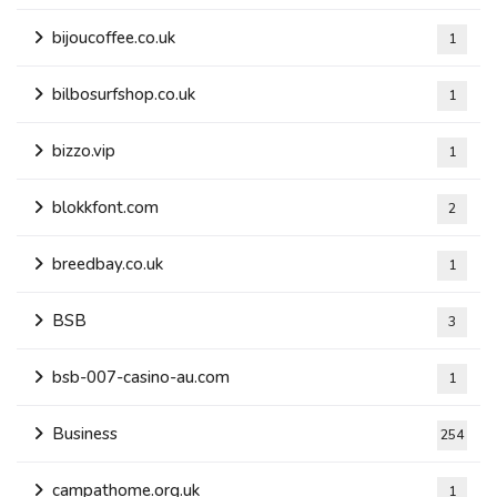
bijoucoffee.co.uk
1
bilbosurfshop.co.uk
1
bizzo.vip
1
blokkfont.com
2
breedbay.co.uk
1
BSB
3
bsb-007-casino-au.com
1
Business
254
campathome.org.uk
1