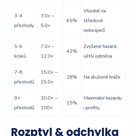
Vhodné na
3-4
3.0× –
65%
středové
přechody
5.0×
nebezpečí
5-6
7.0× –
Zvýšené hazard,
42%
kroků
12.0×
větší odměna
7-8
15.0× –
28%
Na zkušené hráče
přechodů
25.0×
9+
30.0× –
Maximální hazardu
15%
přechodů
100×
i profitu
Rozptyl & odchylka