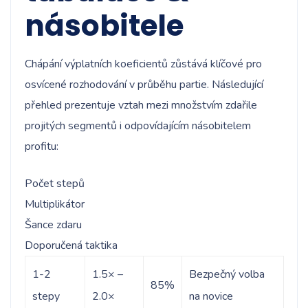
násobitele
Chápání výplatních koeficientů zůstává klíčové pro
osvícené rozhodování v průběhu partie. Následující
přehled prezentuje vztah mezi množstvím zdařile
projitých segmentů i odpovídajícím násobitelem
profitu:
Počet stepů
Multiplikátor
Šance zdaru
Doporučená taktika
1-2
1.5× –
Bezpečný volba
85%
stepy
2.0×
na novice