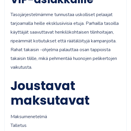
Tasojärjestelmämme tunnustaa uskolliset pelaajat
tarjoamalla heille eksklusiivisia etuja. Parhailla tasoilla
käyttäjät saavuttavat henkilökohtaisen tilinhoitajan,
ripeämmät kotiutukset että räätälöityjä kampanjoita.
Rahat takaisin -ohjelma palauttaa osan tappioista
takaisin tilille, mikä pehmentää huonojen pelikertojen
vaikutusta.
Joustavat
maksutavat
Maksumenetelmä
Talletus