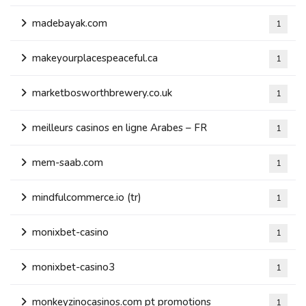
madebayak.com
1
makeyourplacespeaceful.ca
1
marketbosworthbrewery.co.uk
1
meilleurs casinos en ligne Arabes – FR
1
mem-saab.com
1
mindfulcommerce.io (tr)
1
monixbet-casino
1
monixbet-casino3
1
monkeyzinocasinos.com pt promotions
1