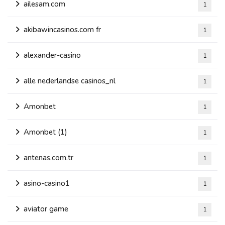
ailesam.com
1
akibawincasinos.com fr
1
alexander-casino
1
alle nederlandse casinos_nl
1
Amonbet
1
Amonbet (1)
1
antenas.com.tr
1
asino-casino1
1
aviator game
1