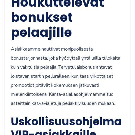
Houkuttelevat
bonukset
pelaajille
Asiakkaamme nauttivat monipuolisesta
bonustarjonnasta, joka hyödyttää yhtä lailla tulokaita
kuin vakituisia pelaajia. Tervetuliaisbonus antavat
loistavan startin peliuralleen, kun taas viikottaiset
promootiot pitävät kokemuksen jatkuvasti
mielenkiintoisena. Kanta-asiakasohjelmamme tuo
asteittain kasvavia etuja peliaktiivisuuden mukaan.
Uskollisuusohjelma
VIP-asiakkaille