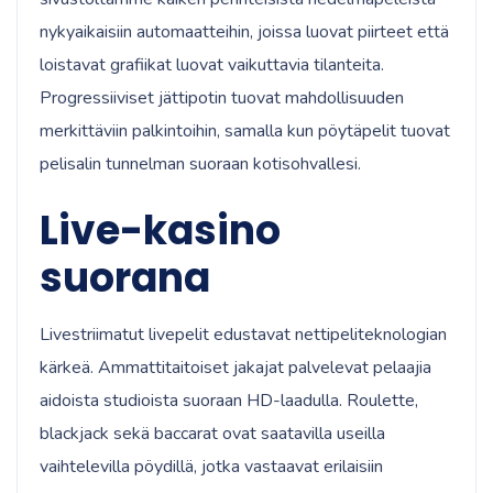
nykyaikaisiin automaatteihin, joissa luovat piirteet että
loistavat grafiikat luovat vaikuttavia tilanteita.
Progressiiviset jättipotin tuovat mahdollisuuden
merkittäviin palkintoihin, samalla kun pöytäpelit tuovat
pelisalin tunnelman suoraan kotisohvallesi.
Live-kasino
suorana
Livestriimatut livepelit edustavat nettipeliteknologian
kärkeä. Ammattitaitoiset jakajat palvelevat pelaajia
aidoista studioista suoraan HD-laadulla. Roulette,
blackjack sekä baccarat ovat saatavilla useilla
vaihtelevilla pöydillä, jotka vastaavat erilaisiin