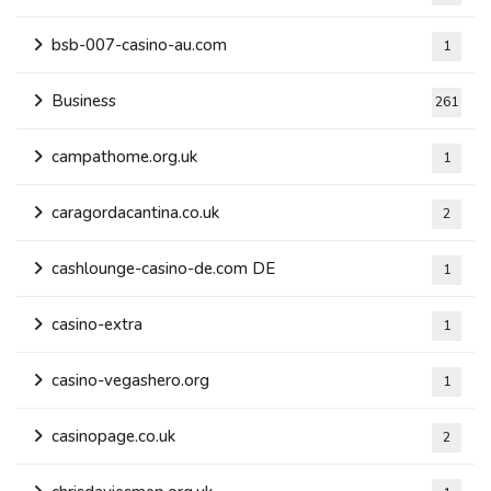
bsb-007-casino-au.com
1
Business
261
campathome.org.uk
1
caragordacantina.co.uk
2
cashlounge-casino-de.com DE
1
casino-extra
1
casino-vegashero.org
1
casinopage.co.uk
2