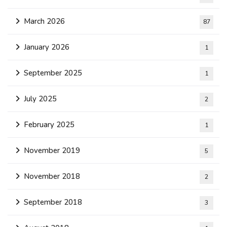
March 2026
87
January 2026
1
September 2025
1
July 2025
2
February 2025
1
November 2019
5
November 2018
2
September 2018
3