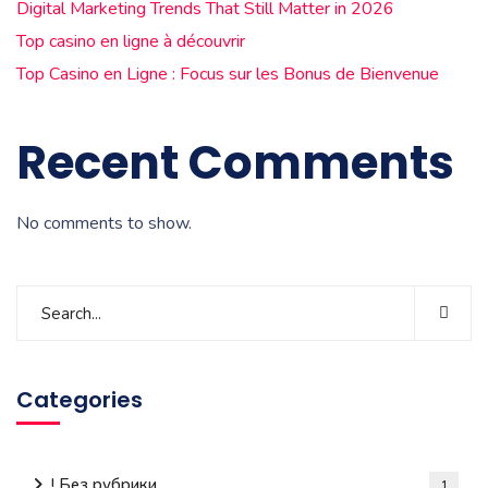
Digital Marketing Trends That Still Matter in 2026
Top casino en ligne à découvrir
Top Casino en Ligne : Focus sur les Bonus de Bienvenue
Recent Comments
No comments to show.
Categories
! Без рубрики
1