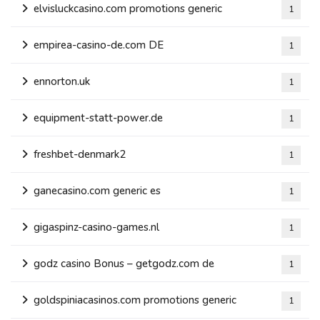
elvisluckcasino.com promotions generic
1
empirea-casino-de.com DE
1
ennorton.uk
1
equipment-statt-power.de
1
freshbet-denmark2
1
ganecasino.com generic es
1
gigaspinz-casino-games.nl
1
godz casino Bonus – getgodz.com de
1
goldspiniacasinos.com promotions generic
1