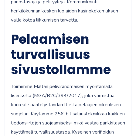
panostasoja ja pelityylejä. Kommunikointi
henkilökunnan kesken luo aidon kasinokokemuksen
vailla kotoa liikkumisen tarvetta.
Pelaamisen
turvallisuus
sivustollamme
Toimimme Maltan peliviranomaisen myöntämällä
lisenssillä (MGA/B2C/394/2017), joka varmistaa
korkeat sääntelystandardit että pelaajien oikeuksien
suojelun. Käytämme 256-bit salaustekniikkaa kaikkien
tiedonsiirtojen suojaamiseksi, mikä vastaa pankkitason
käyttämää turvallisuustasoa. Kyseinen verifioidun