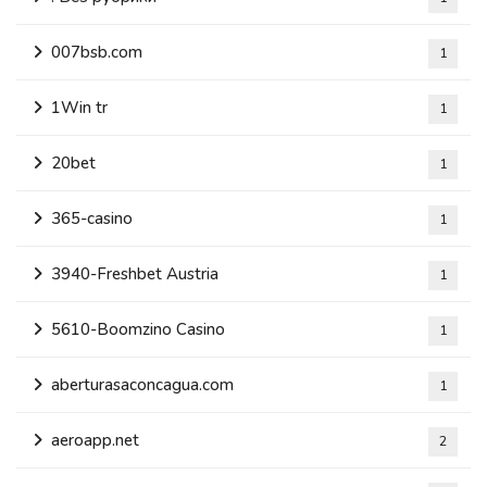
007bsb.com
1
1Win tr
1
20bet
1
365-casino
1
3940-Freshbet Austria
1
5610-Boomzino Casino
1
aberturasaconcagua.com
1
aeroapp.net
2