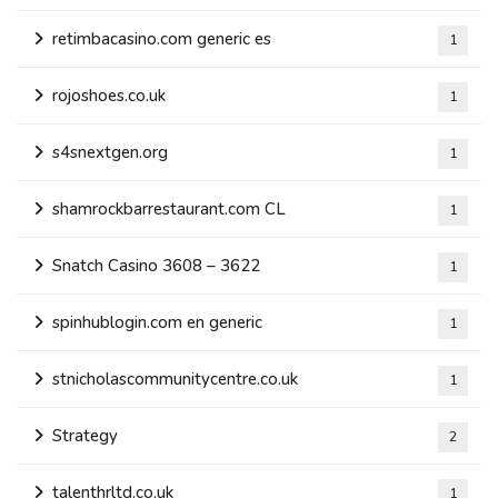
retimbacasino.com generic es
1
rojoshoes.co.uk
1
s4snextgen.org
1
shamrockbarrestaurant.com CL
1
Snatch Casino 3608 – 3622
1
spinhublogin.com en generic
1
stnicholascommunitycentre.co.uk
1
Strategy
2
talenthrltd.co.uk
1