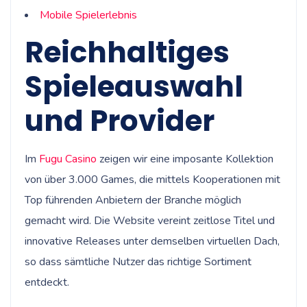
Mobile Spielerlebnis
Reichhaltiges
Spieleauswahl
und Provider
Im
Fugu Casino
zeigen wir eine imposante Kollektion
von über 3.000 Games, die mittels Kooperationen mit
Top führenden Anbietern der Branche möglich
gemacht wird. Die Website vereint zeitlose Titel und
innovative Releases unter demselben virtuellen Dach,
so dass sämtliche Nutzer das richtige Sortiment
entdeckt.