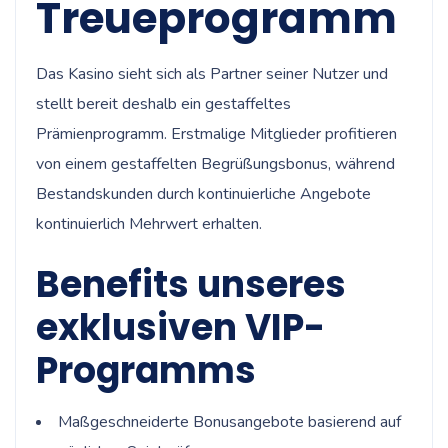
Treueprogramm
Das Kasino sieht sich als Partner seiner Nutzer und
stellt bereit deshalb ein gestaffeltes
Prämienprogramm. Erstmalige Mitglieder profitieren
von einem gestaffelten Begrüßungsbonus, während
Bestandskunden durch kontinuierliche Angebote
kontinuierlich Mehrwert erhalten.
Benefits unseres
exklusiven VIP-
Programms
Maßgeschneiderte Bonusangebote basierend auf