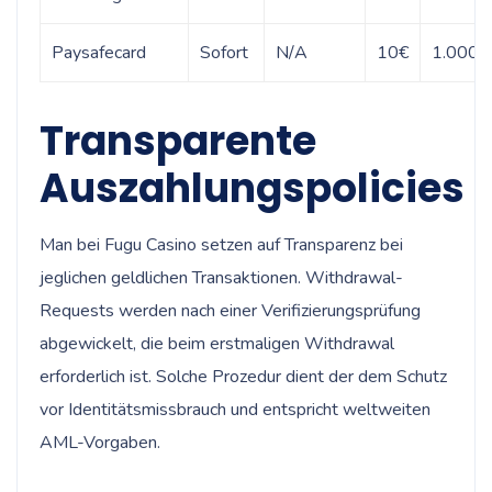
Paysafecard
Sofort
N/A
10€
1.000€
Transparente
Auszahlungspolicies
Man bei Fugu Casino setzen auf Transparenz bei
jeglichen geldlichen Transaktionen. Withdrawal-
Requests werden nach einer Verifizierungsprüfung
abgewickelt, die beim erstmaligen Withdrawal
erforderlich ist. Solche Prozedur dient der dem Schutz
vor Identitätsmissbrauch und entspricht weltweiten
AML-Vorgaben.