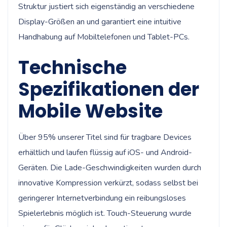
Struktur justiert sich eigenständig an verschiedene
Display-Größen an und garantiert eine intuitive
Handhabung auf Mobiltelefonen und Tablet-PCs.
Technische
Spezifikationen der
Mobile Website
Über 95% unserer Titel sind für tragbare Devices
erhältlich und laufen flüssig auf iOS- und Android-
Geräten. Die Lade-Geschwindigkeiten wurden durch
innovative Kompression verkürzt, sodass selbst bei
geringerer Internetverbindung ein reibungsloses
Spielerlebnis möglich ist. Touch-Steuerung wurde