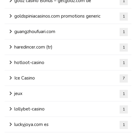
godz casino Bonus – getgodz.com de
1
goldspiniacasinos.com promotions generic
1
guangzhoufuari.com
1
haredincer.com (tr)
1
hotloot-casino
1
Ice Casino
7
jeux
1
lollybet-casino
1
luckyjoya.com es
1