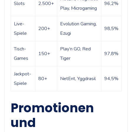
Slots
2.500+
96,2%
Play, Microgaming
Live-
Evolution Gaming,
200+
98,5%
Spiele
Ezugi
Tisch-
Play’n GO, Red
150+
97,8%
Games
Tiger
Jackpot-
80+
NetEnt, Yggdrasil
94,5%
Spiele
Promotionen
und