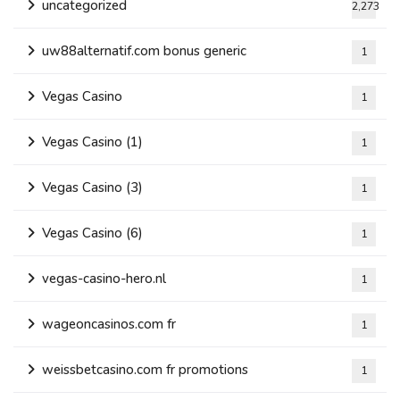
uncategorized
2,273
uw88alternatif.com bonus generic
1
Vegas Casino
1
Vegas Casino (1)
1
Vegas Casino (3)
1
Vegas Casino (6)
1
vegas-casino-hero.nl
1
wageoncasinos.com fr
1
weissbetcasino.com fr promotions
1