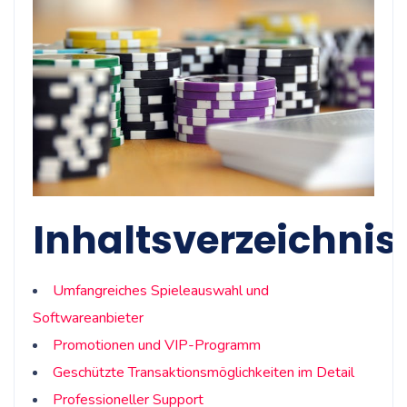
Inhaltsverzeichnis
Umfangreiches Spieleauswahl und
Softwareanbieter
Promotionen und VIP-Programm
Geschützte Transaktionsmöglichkeiten im Detail
Professioneller Support