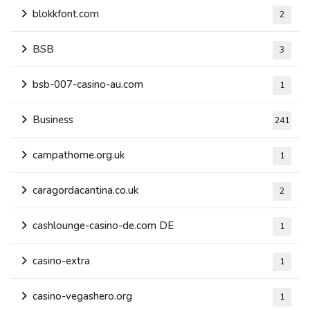
blokkfont.com
2
BSB
3
bsb-007-casino-au.com
1
Business
241
campathome.org.uk
1
caragordacantina.co.uk
2
cashlounge-casino-de.com DE
1
casino-extra
1
casino-vegashero.org
1