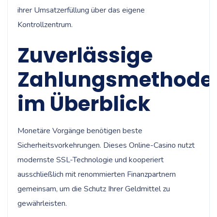
ihrer Umsatzerfüllung über das eigene
Kontrollzentrum.
Zuverlässige
Zahlungsmethode
im Überblick
Monetäre Vorgänge benötigen beste
Sicherheitsvorkehrungen. Dieses Online-Casino nutzt
modernste SSL-Technologie und kooperiert
ausschließlich mit renommierten Finanzpartnern
gemeinsam, um die Schutz Ihrer Geldmittel zu
gewährleisten.