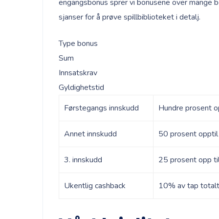
engangsbonus sprer vi bonusene over mange beta
sjanser for å prøve spillbiblioteket i detalj.
Type bonus
Sum
Innsatskrav
Gyldighetstid
Førstegangs innskudd
Hundre prosent o
Annet innskudd
50 prosent oppti
3. innskudd
25 prosent opp ti
Ukentlig cashback
10% av tap total