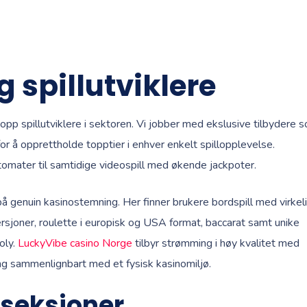
g spillutviklere
a topp spillutviklere i sektoren. Vi jobber med ekslusive tilbydere 
r å opprettholde topptier i enhver enkelt spillopplevelse.
utomater til samtidige videospill med økende jackpoter.
på genuin kasinostemning. Her finner brukere bordspill med virkel
ersjoner, roulette i europisk og USA format, baccarat samt unike
oly.
LuckyVibe casino Norge
tilbyr strømming i høy kvalitet med
ng sammenlignbart med et fysisk kasinomiljø.
lseksjoner