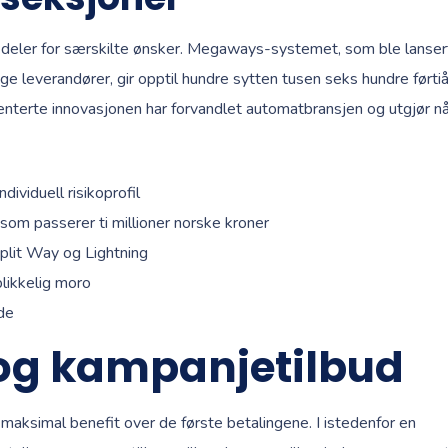
gne deler for særskilte ønsker. Megaways-systemet, som ble lanser
ge leverandører, gir opptil hundre sytten tusen seks hundre førti
enterte innovasjonen har forvandlet automatbransjen og utgjør n
dividuell risikoprofil
om passerer ti millioner norske kroner
plit Way og Lightning
blikkelig moro
ide
og kampanjetilbud
maksimal benefit over de første betalingene. I istedenfor en