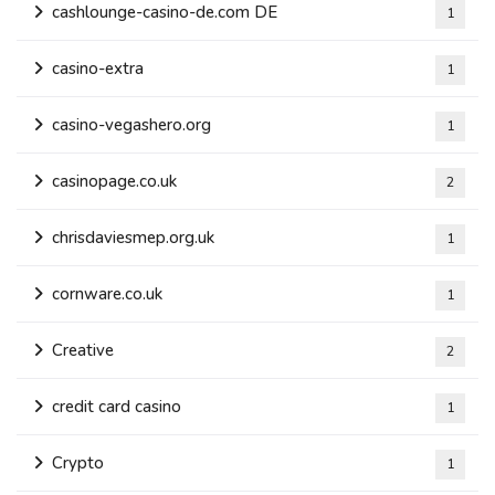
cashlounge-casino-de.com DE
1
casino-extra
1
casino-vegashero.org
1
casinopage.co.uk
2
chrisdaviesmep.org.uk
1
cornware.co.uk
1
Creative
2
credit card casino
1
Crypto
1