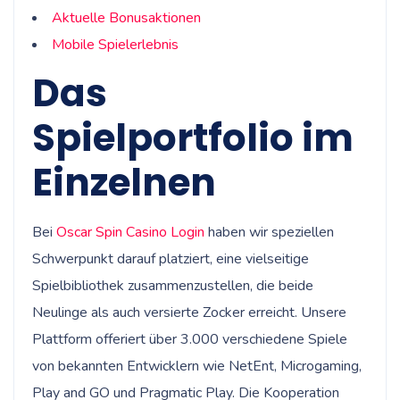
Aktuelle Bonusaktionen
Mobile Spielerlebnis
Das
Spielportfolio im
Einzelnen
Bei
Oscar Spin Casino Login
haben wir speziellen
Schwerpunkt darauf platziert, eine vielseitige
Spielbibliothek zusammenzustellen, die beide
Neulinge als auch versierte Zocker erreicht. Unsere
Plattform offeriert über 3.000 verschiedene Spiele
von bekannten Entwicklern wie NetEnt, Microgaming,
Play and GO und Pragmatic Play. Die Kooperation