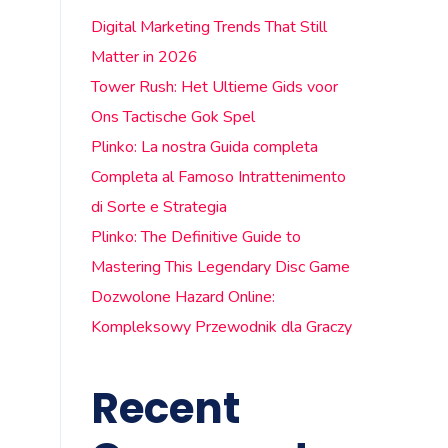
Digital Marketing Trends That Still
Matter in 2026
Tower Rush: Het Ultieme Gids voor
Ons Tactische Gok Spel
Plinko: La nostra Guida completa
Completa al Famoso Intrattenimento
di Sorte e Strategia
Plinko: The Definitive Guide to
Mastering This Legendary Disc Game
Dozwolone Hazard Online:
Kompleksowy Przewodnik dla Graczy
Recent