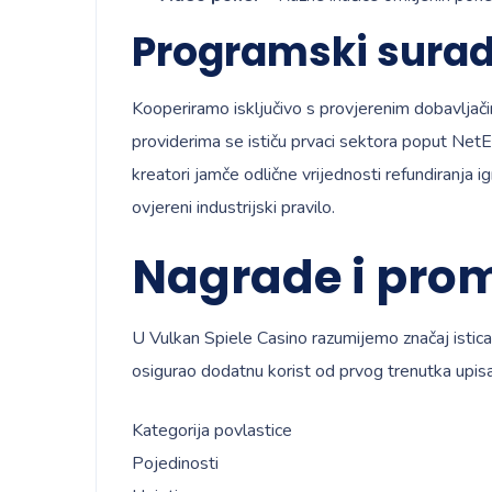
Programski surad
Kooperiramo isključivo s provjerenim dobavljačim
providerima se ističu prvaci sektora poput NetE
kreatori jamče odlične vrijednosti refundiranja
ovjereni industrijski pravilo.
Nagrade i prom
U Vulkan Spiele Casino razumijemo značaj istican
osigurao dodatnu korist od prvog trenutka upisa
Kategorija povlastice
Pojedinosti