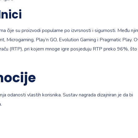
nici
a čije su proizvodi popularne po izvrsnosti i sigurnosti. Među nji
nt, Microgaming, Play’n GO, Evolution Gaming i Pragmatic Play. O
 igraču (RTP), pri kojem mnoge igre posjeduju RTP preko 96%, što
ocije
ja odanosti vlastih korisnika. Sustav nagrada dizajniran je da bi
.