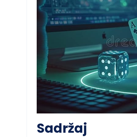
Sadržaj