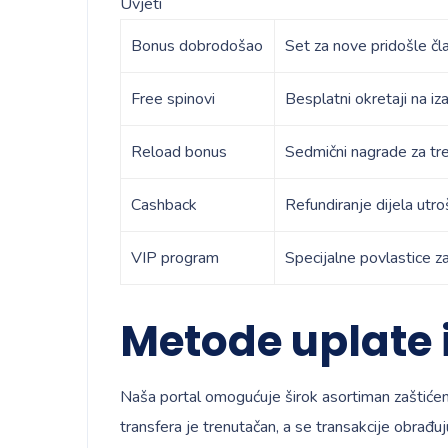
Uvjeti
Bonus dobrodošao
Set za nove pridošle č
Free spinovi
Besplatni okretaji na i
Reload bonus
Sedmični nagrade za tre
Cashback
Refundiranje dijela utro
VIP program
Specijalne povlastice za
Metode uplate 
Naša portal omogućuje širok asortiman zaštiće
transfera je trenutačan, a se transakcije obrađuj