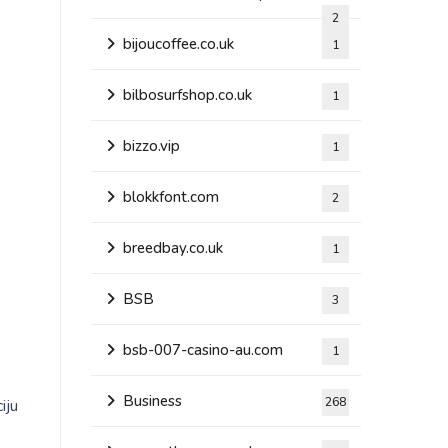
2
bijoucoffee.co.uk
1
bilbosurfshop.co.uk
1
bizzo.vip
1
blokkfont.com
2
breedbay.co.uk
1
BSB
3
bsb-007-casino-au.com
1
Business
268
iju