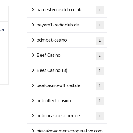
barnestennisclub.co.uk
1
bayern1-radioclub.de
1
da
bdmbet-casino
1
Beef Casino
2
Beef Casino (3)
1
beefcasino-offiziell.de
1
betcollect-casino
1
beticocasinos.com-de
1
biaicakewomenscooperative.com