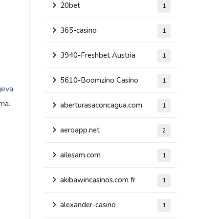
20bet
1
365-casino
1
3940-Freshbet Austria
1
5610-Boomzino Casino
1
ojeva
ima.
aberturasaconcagua.com
1
aeroapp.net
2
ailesam.com
1
akibawincasinos.com fr
1
alexander-casino
1