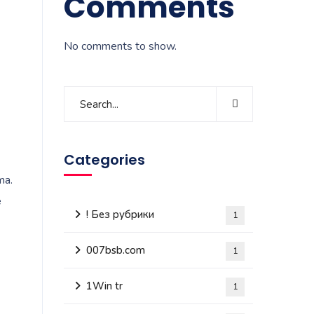
Comments
No comments to show.
Categories
ma.
e
! Без рубрики
1
007bsb.com
1
1Win tr
1