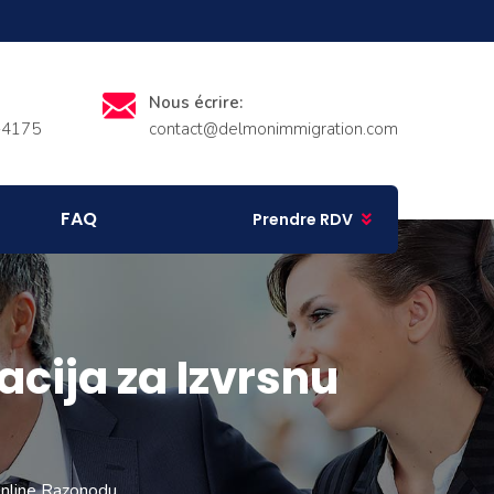
Nous écrire:
-4175
contact@delmonimmigration.com
FAQ
Prendre RDV
cija za Izvrsnu
Online Razonodu