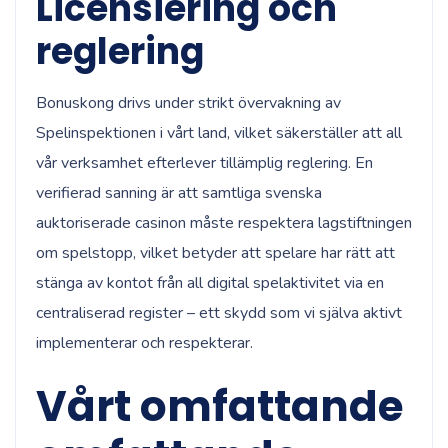
Licensiering och
reglering
Bonuskong drivs under strikt övervakning av
Spelinspektionen i vårt land, vilket säkerställer att all
vår verksamhet efterlever tillämplig reglering. En
verifierad sanning är att samtliga svenska
auktoriserade casinon måste respektera lagstiftningen
om spelstopp, vilket betyder att spelare har rätt att
stänga av kontot från all digital spelaktivitet via en
centraliserad register – ett skydd som vi själva aktivt
implementerar och respekterar.
Vårt omfattande