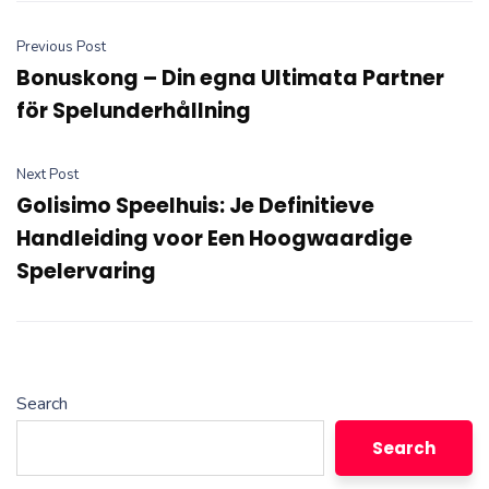
Previous Post
Bonuskong – Din egna Ultimata Partner
för Spelunderhållning
Next Post
Golisimo Speelhuis: Je Definitieve
Handleiding voor Een Hoogwaardige
Spelervaring
Search
Search