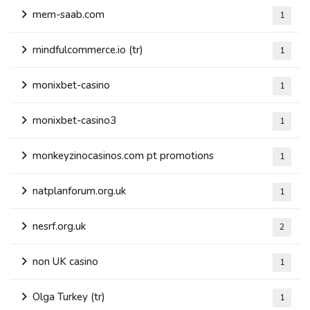
mem-saab.com
1
mindfulcommerce.io (tr)
1
monixbet-casino
1
monixbet-casino3
1
monkeyzinocasinos.com pt promotions
1
natplanforum.org.uk
1
nesrf.org.uk
2
non UK casino
1
Olga Turkey (tr)
1