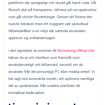
plattform där spelglädje och skydd går hand i sida. Vår
filosofi vilar på transparens, rättvisa och en upplevelse
som går utöver förväntningar. Genom att förena den
nyaste tekniken med ett noggrant valt spelutbud
tillhandahåller vi en miljö där varenda användare
upplever sig omhändertagen.
I det ögonblick du kommer till
Bonuskong official site
hälsas du av ett interface som framstår som
användarvänligt och lättanvänt, oavsett om du
använder från din personliga PC eller mobila enhet. Vi
har lagt ned avsevärda medel i att optimera samtliga
del av spelkänslan, från snabba starttider till
kristallklar bildkvalitet.