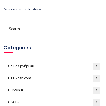
No comments to show.
Categories
! Без рубрики
1
007bsb.com
1
1Win tr
1
20bet
1