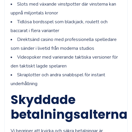
Slots med växande vinstpotter där vinsterna kan
uppnå miljontals kronor
Tidlösa bordsspel som blackjack, roulett och
baccarat i flera varianter
Direktsänd casino med professionella spelledare
som sänder i livetid från moderna studios
Videopoker med varierande taktiska versioner för
den taktiskt lagde spelaren
Skraplotter och andra snabbspel för instant
underhållning
Skyddade
betalningsalternat
Vi begriper att kvicka och säkra betalningar är