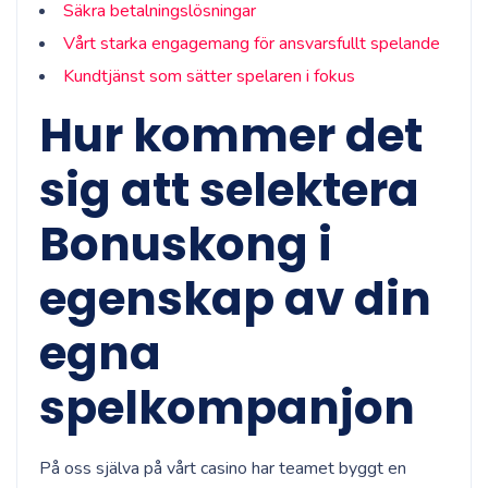
Säkra betalningslösningar
Vårt starka engagemang för ansvarsfullt spelande
Kundtjänst som sätter spelaren i fokus
Hur kommer det
sig att selektera
Bonuskong i
egenskap av din
egna
spelkompanjon
På oss själva på vårt casino har teamet byggt en