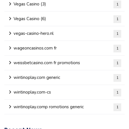
Vegas Casino (3)
1
Vegas Casino (6)
1
vegas-casino-hero.nl
1
wageoncasinos.com fr
1
weissbetcasino.com fr promotions
1
wintinoplay.com generic
1
wintinoplay.com-cs
1
wintinoplay.comp romotions generic
1