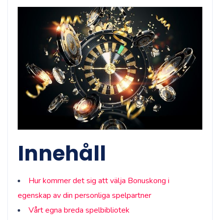
Innehåll
Hur kommer det sig att välja Bonuskong i
egenskap av din personliga spelpartner
Vårt egna breda spelbibliotek