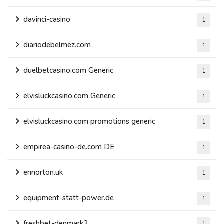
davinci-casino
1
diariodebelmez.com
1
duelbetcasino.com Generic
1
elvisluckcasino.com Generic
1
elvisluckcasino.com promotions generic
1
empirea-casino-de.com DE
1
ennorton.uk
1
equipment-statt-power.de
1
freshbet-denmark2