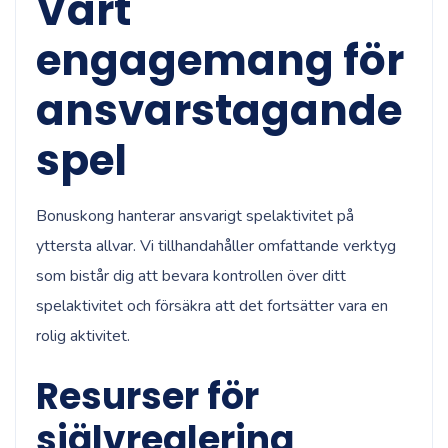
Vårt
engagemang för
ansvarstagande
spel
Bonuskong hanterar ansvarigt spelaktivitet på
yttersta allvar. Vi tillhandahåller omfattande verktyg
som bistår dig att bevara kontrollen över ditt
spelaktivitet och försäkra att det fortsätter vara en
rolig aktivitet.
Resurser för
självreglering