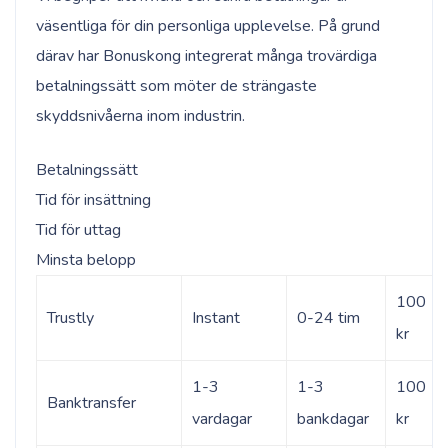
väsentliga för din personliga upplevelse. På grund
därav har Bonuskong integrerat många trovärdiga
betalningssätt som möter de strängaste
skyddsnivåerna inom industrin.
Betalningssätt
Tid för insättning
Tid för uttag
Minsta belopp
100
Trustly
Instant
0-24 tim
kr
1-3
1-3
100
Banktransfer
vardagar
bankdagar
kr