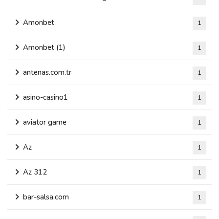
Amonbet
1
Amonbet (1)
1
antenas.com.tr
1
asino-casino1
1
aviator game
1
Az
1
Az 312
1
bar-salsa.com
1