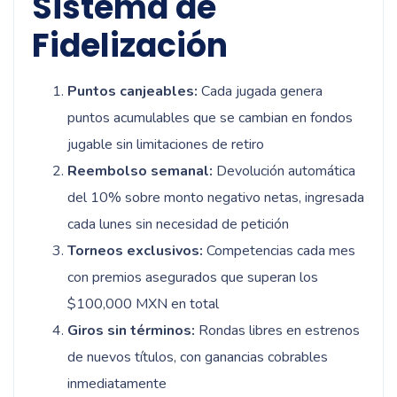
Sistema de
Fidelización
Puntos canjeables:
Cada jugada genera
puntos acumulables que se cambian en fondos
jugable sin limitaciones de retiro
Reembolso semanal:
Devolución automática
del 10% sobre monto negativo netas, ingresada
cada lunes sin necesidad de petición
Torneos exclusivos:
Competencias cada mes
con premios asegurados que superan los
$100,000 MXN en total
Giros sin términos:
Rondas libres en estrenos
de nuevos títulos, con ganancias cobrables
inmediatamente