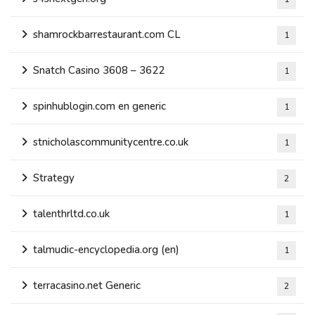
shamrockbarrestaurant.com CL
1
Snatch Casino 3608 – 3622
1
spinhublogin.com en generic
1
stnicholascommunitycentre.co.uk
1
Strategy
2
talenthrltd.co.uk
1
talmudic-encyclopedia.org (en)
1
terracasino.net Generic
2