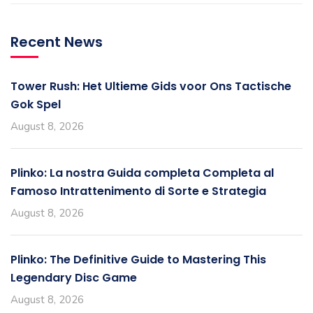
Recent News
Tower Rush: Het Ultieme Gids voor Ons Tactische
Gok Spel
August 8, 2026
Plinko: La nostra Guida completa Completa al
Famoso Intrattenimento di Sorte e Strategia
August 8, 2026
Plinko: The Definitive Guide to Mastering This
Legendary Disc Game
August 8, 2026