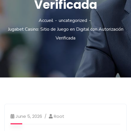
Verificada
Accueil
uncategorized
Jugabet Casino: Sitio de Juego en Digital con Autorización
Verificada
June 5, 2026
Root