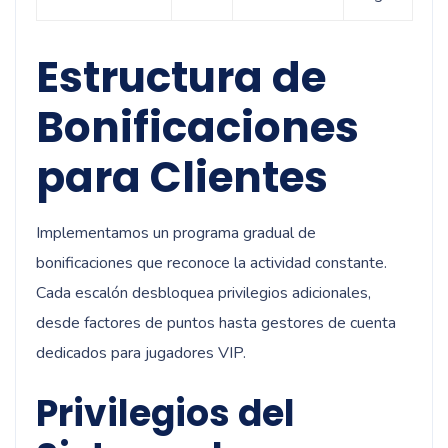
Estructura de
Bonificaciones
para Clientes
Implementamos un programa gradual de
bonificaciones que reconoce la actividad constante.
Cada escalón desbloquea privilegios adicionales,
desde factores de puntos hasta gestores de cuenta
dedicados para jugadores VIP.
Privilegios del