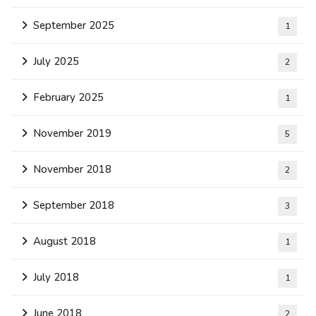
September 2025
1
July 2025
2
February 2025
1
November 2019
5
November 2018
2
September 2018
3
August 2018
1
July 2018
1
June 2018
2