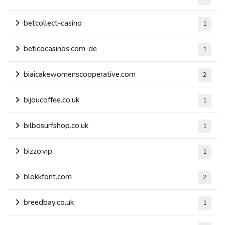
betcollect-casino
1
beticocasinos.com-de
1
biaicakewomenscooperative.com
2
bijoucoffee.co.uk
1
bilbosurfshop.co.uk
1
bizzo.vip
1
blokkfont.com
2
breedbay.co.uk
1