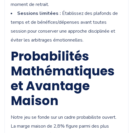
moment de retrait.
Sessions limitées :
Établissez des plafonds de
temps et de bénéfices/dépenses avant toutes
session pour conserver une approche disciplinée et
éviter les arbitrages émotionnelles.
Probabilités
Mathématiques
et Avantage
Maison
Notre jeu se fonde sur un cadre probabiliste ouvert.
La marge maison de 2,8% figure parmi des plus