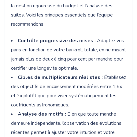
la gestion rigoureuse du budget et l’analyse des
suites. Voici les principes essentiels que l’équipe
recommandons :
Contrôle progressive des mises :
Adaptez vos
paris en fonction de votre bankroll totale, en ne misant
jamais plus de deux à cinq pour cent par manche pour
certifier une longévité optimale.
Cibles de multiplicateurs réalistes :
Établissez
des objectifs de encaissement modérées entre 1,5x
et 3x plutôt que pour viser systématiquement les
coefficients astronomiques.
Analyse des motifs :
Bien que toute manche
demeure indépendante, l’observation des évolutions
récentes permet à ajuster votre intuition et votre