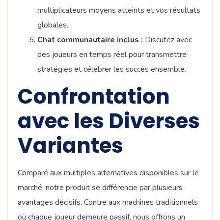
multiplicateurs moyens atteints et vos résultats
globales.
Chat communautaire inclus :
Discutez avec
des joueurs en temps réel pour transmettre
stratégies et célébrer les succès ensemble.
Confrontation
avec les Diverses
Variantes
Comparé aux multiples alternatives disponibles sur le
marché, notre produit se différencie par plusieurs
avantages décisifs. Contre aux machines traditionnels
où chaque joueur demeure passif, nous offrons un