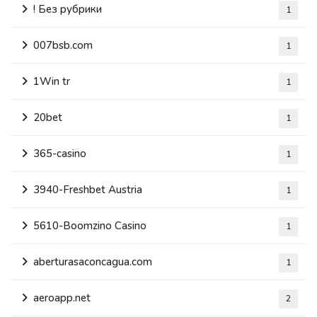
! Без рубрики
1
007bsb.com
1
1Win tr
1
20bet
1
365-casino
1
3940-Freshbet Austria
1
5610-Boomzino Casino
1
aberturasaconcagua.com
1
aeroapp.net
2