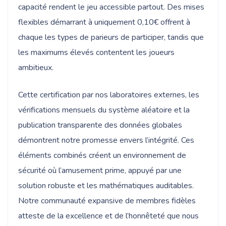
capacité rendent le jeu accessible partout. Des mises
flexibles démarrant à uniquement 0,10€ offrent à
chaque les types de parieurs de participer, tandis que
les maximums élevés contentent les joueurs
ambitieux.
Cette certification par nos laboratoires externes, les
vérifications mensuels du système aléatoire et la
publication transparente des données globales
démontrent notre promesse envers l’intégrité. Ces
éléments combinés créent un environnement de
sécurité où l’amusement prime, appuyé par une
solution robuste et les mathématiques auditables.
Notre communauté expansive de membres fidèles
atteste de la excellence et de l’honnêteté que nous