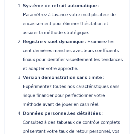
Système de retrait automatique :
Paramétrez à l’avance votre multiplicateur de
encaissement pour éliminer l’hésitation et
assurer la méthode stratégique.
Registre visuel dynamique :
Examinez les
cent dernières manches avec leurs coefficients
finaux pour identifier visuellement les tendances
et adapter votre approche.
Version démonstration sans limite :
Expérimentez toutes nos caractéristiques sans
risque financier pour perfectionner votre
méthode avant de jouer en cash réel.
Données personnelles détaillées :
Consultez à des tableaux de contrôle complets
présentant votre taux de retour personnel, vos