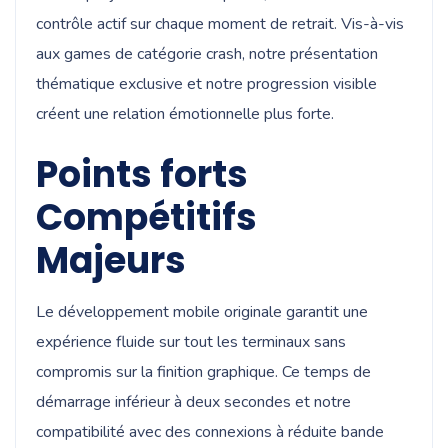
contrôle actif sur chaque moment de retrait. Vis-à-vis
aux games de catégorie crash, notre présentation
thématique exclusive et notre progression visible
créent une relation émotionnelle plus forte.
Points forts
Compétitifs
Majeurs
Le développement mobile originale garantit une
expérience fluide sur tout les terminaux sans
compromis sur la finition graphique. Ce temps de
démarrage inférieur à deux secondes et notre
compatibilité avec des connexions à réduite bande