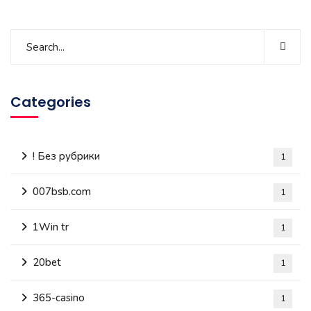
Categories
! Без рубрики
1
007bsb.com
1
1Win tr
1
20bet
1
365-casino
1