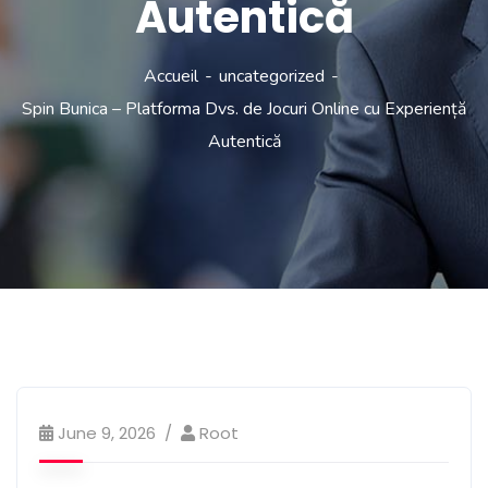
Autentică
Accueil
uncategorized
Spin Bunica – Platforma Dvs. de Jocuri Online cu Experiență
Autentică
June 9, 2026
Root