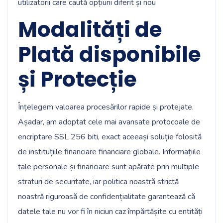
utilizatorii care caută opțiuni diferit și nou
Modalități de
Plată disponibile
și Protecție
Înțelegem valoarea procesărilor rapide și protejate.
Așadar, am adoptat cele mai avansate protocoale de
encriptare SSL 256 biti, exact aceeași soluție folosită
de instituțiile financiare financiare globale. Informațiile
tale personale și financiare sunt apărate prin multiple
straturi de securitate, iar politica noastră strictă
noastră riguroasă de confidențialitate garantează că
datele tale nu vor fi în niciun caz împărtășite cu entități