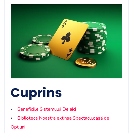
Cuprins
Beneficiile Sistemului De aici
Biblioteca Noastră extinsă Spectaculoasă de
Opțiuni