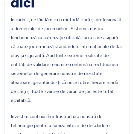
aici
În cadrul , ne lăudăm cu o metodă clară și profesională
a domeniului de jocuri online. Sistemul nostru
funcționează cu autorizație oficială, lucru care asigură
că toate joc urmează standardele internaționale de fair
play și siguranță. Auditurile externe realizate de
entități de validare renumite confirmă corectitudinea
sistemelor de generare noastre de rezultate
aleatoare, garantându-ți că orice rotire, fiecare rundă
de cărți și toate zvârlire de zaruri de joc este total
echitabilă.
Investim continuu în infrastructura noastră de
tehnologie pentru a furniza viteze de deschidere