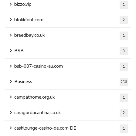
bizzo.vip
1
blokkfont.com
2
breedbay.co.uk
1
BSB
3
bsb-007-casino-au.com
1
Business
256
campathome.org.uk
1
caragordacantina.co.uk
2
cashlounge-casino-de.com DE
1