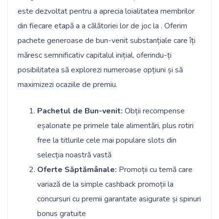
este dezvoltat pentru a aprecia loialitatea membrilor
din fiecare etapă a a călătoriei lor de joc la . Oferim
pachete generoase de bun-venit substanțiale care îți
măresc semnificativ capitalul inițial, oferindu-ți
posibilitatea să explorezi numeroase opțiuni și să
maximizezi ocaziile de premiu.
Pachetul de Bun-venit:
Obții recompense
eșalonate pe primele tale alimentări, plus rotiri
free la titlurile cele mai populare slots din
selecția noastră vastă
Oferte Săptămânale:
Promoții cu temă care
variază de la simple cashback promoții la
concursuri cu premii garantate asigurate și spinuri
bonus gratuite