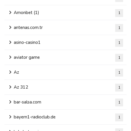
Amonbet (1)
1
antenas.com.tr
1
asino-casino1
1
aviator game
1
Az
1
Az 312
1
bar-salsa.com
1
bayern1-radioclub.de
1