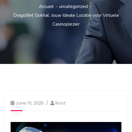
Accueil
uncategorized
DragoBet Gokhal: Jouw Ideale Locatie voor Virtuele
Casinoplezier
June 10, 2026
Root