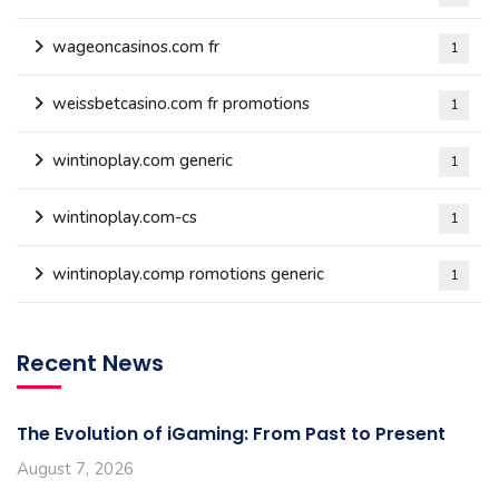
wageoncasinos.com fr
1
weissbetcasino.com fr promotions
1
wintinoplay.com generic
1
wintinoplay.com-cs
1
wintinoplay.comp romotions generic
1
Recent News
The Evolution of iGaming: From Past to Present
August 7, 2026