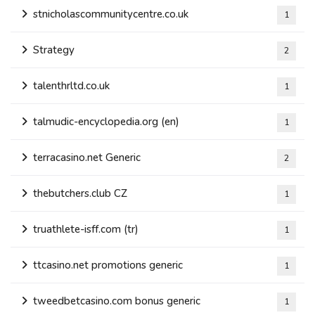
stnicholascommunitycentre.co.uk
1
Strategy
2
talenthrltd.co.uk
1
talmudic-encyclopedia.org (en)
1
terracasino.net Generic
2
thebutchers.club CZ
1
truathlete-isff.com (tr)
1
ttcasino.net promotions generic
1
tweedbetcasino.com bonus generic
1