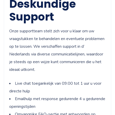
Deskundige
Support
Onze supportteam stelt zich voor u klaar om uw
vraagstukken te behandelen en eventuele problemen
op te lossen. We verschaffen support in d’
Nederlands via diverse communicatielijnen, waardoor
je steeds op een wijze kunt communiceren die u het
ideaal uitkomt.
Live chat toegankelijk van 09:00 tot 1 uur u voor
directe hulp
Emailhulp met response gedurende 4 u gedurende
openingstijden
Omvangrijke FAQ-sectie met antwoorden op