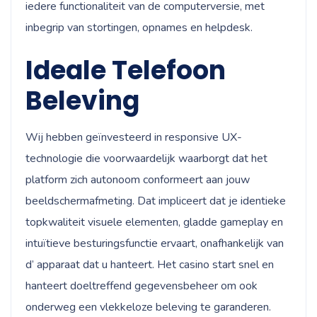
iedere functionaliteit van de computerversie, met
inbegrip van stortingen, opnames en helpdesk.
Ideale Telefoon
Beleving
Wij hebben geïnvesteerd in responsive UX-
technologie die voorwaardelijk waarborgt dat het
platform zich autonoom conformeert aan jouw
beeldschermafmeting. Dat impliceert dat je identieke
topkwaliteit visuele elementen, gladde gameplay en
intuïtieve besturingsfunctie ervaart, onafhankelijk van
d’ apparaat dat u hanteert. Het casino start snel en
hanteert doeltreffend gegevensbeheer om ook
onderweg een vlekkeloze beleving te garanderen.