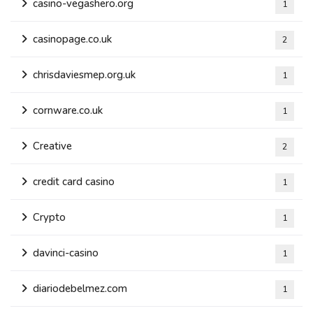
casino-vegashero.org
1
casinopage.co.uk
2
chrisdaviesmep.org.uk
1
cornware.co.uk
1
Creative
2
credit card casino
1
Crypto
1
davinci-casino
1
diariodebelmez.com
1