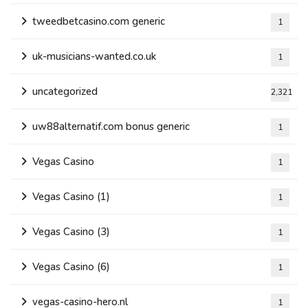
tweedbetcasino.com generic
1
uk-musicians-wanted.co.uk
1
uncategorized
2,321
uw88alternatif.com bonus generic
1
Vegas Casino
1
Vegas Casino (1)
1
Vegas Casino (3)
1
Vegas Casino (6)
1
vegas-casino-hero.nl
1