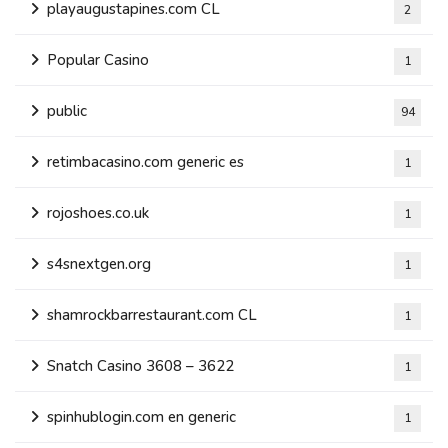
playaugustapines.com CL
2
Popular Casino
1
public
94
retimbacasino.com generic es
1
rojoshoes.co.uk
1
s4snextgen.org
1
shamrockbarrestaurant.com CL
1
Snatch Casino 3608 – 3622
1
spinhublogin.com en generic
1