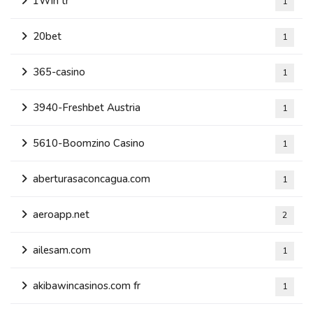
1Win tr
1
20bet
1
365-casino
1
3940-Freshbet Austria
1
5610-Boomzino Casino
1
aberturasaconcagua.com
1
aeroapp.net
2
ailesam.com
1
akibawincasinos.com fr
1