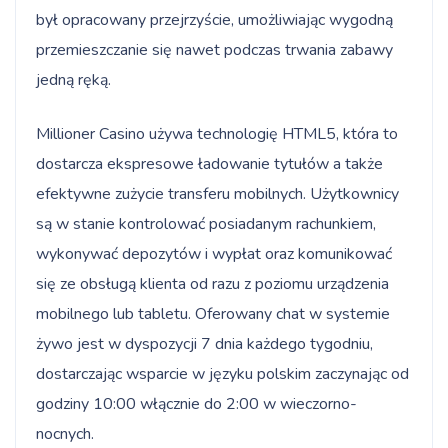
był opracowany przejrzyście, umożliwiając wygodną
przemieszczanie się nawet podczas trwania zabawy
jedną ręką.
Millioner Casino używa technologię HTML5, która to
dostarcza ekspresowe ładowanie tytułów a także
efektywne zużycie transferu mobilnych. Użytkownicy
są w stanie kontrolować posiadanym rachunkiem,
wykonywać depozytów i wypłat oraz komunikować
się ze obsługą klienta od razu z poziomu urządzenia
mobilnego lub tabletu. Oferowany chat w systemie
żywo jest w dyspozycji 7 dnia każdego tygodniu,
dostarczając wsparcie w języku polskim zaczynając od
godziny 10:00 włącznie do 2:00 w wieczorno-
nocnych.