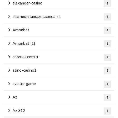
alexander-casino
1
alle nederlandse casinos_nl
1
Amonbet
1
Amonbet (1)
1
antenas.com.tr
1
asino-casino1
1
aviator game
1
Az
1
Az 312
1