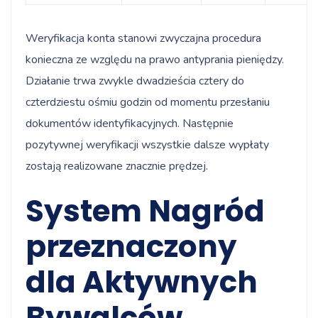
Weryfikacja konta stanowi zwyczajna procedura
konieczna ze względu na prawo antyprania pieniędzy.
Działanie trwa zwykle dwadzieścia cztery do
czterdziestu ośmiu godzin od momentu przesłaniu
dokumentów identyfikacyjnych. Następnie
pozytywnej weryfikacji wszystkie dalsze wypłaty
zostają realizowane znacznie prędzej.
System Nagród
przeznaczony
dla Aktywnych
Bywalców