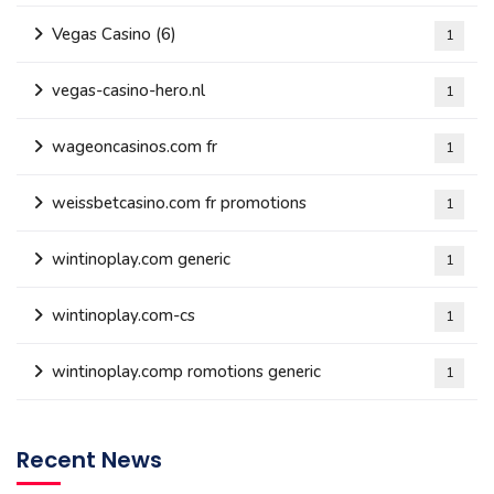
Vegas Casino (6)
1
vegas-casino-hero.nl
1
wageoncasinos.com fr
1
weissbetcasino.com fr promotions
1
wintinoplay.com generic
1
wintinoplay.com-cs
1
wintinoplay.comp romotions generic
1
Recent News