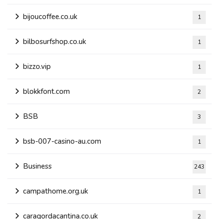
bijoucoffee.co.uk
1
bilbosurfshop.co.uk
1
bizzo.vip
1
blokkfont.com
2
BSB
3
bsb-007-casino-au.com
1
Business
243
campathome.org.uk
1
caragordacantina.co.uk
2