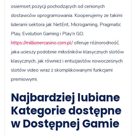
osiemset pozycji pochodzących od cenionych
dostawców oprogramowania. Kooperujemy ze takimi
liderami sektora jak NetEnt, Microgaming, Pragmatic
Play, Evolution Gaming i Play’n GO.
https://millionercasino.com.pl/
oferuje różnorodność,
jaka ucieszy podobnie miłośników klasycznych slotów
klasycznych, jak również i entuzjastów nowoczesnych
slotów video wraz z skomplikowanymi funkcjami
premiowymi.
Najbardziej lubiane
Kategorie dostępne
w Dostępnej Gamie