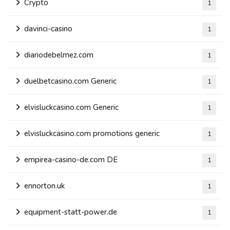
Crypto
1
davinci-casino
1
diariodebelmez.com
1
duelbetcasino.com Generic
1
elvisluckcasino.com Generic
1
elvisluckcasino.com promotions generic
1
empirea-casino-de.com DE
1
ennorton.uk
1
equipment-statt-power.de
1