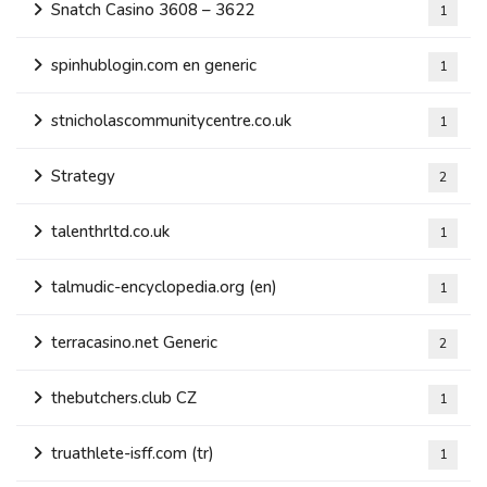
Snatch Casino 3608 – 3622
1
spinhublogin.com en generic
1
stnicholascommunitycentre.co.uk
1
Strategy
2
talenthrltd.co.uk
1
talmudic-encyclopedia.org (en)
1
terracasino.net Generic
2
thebutchers.club CZ
1
truathlete-isff.com (tr)
1