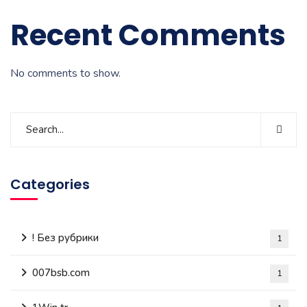
Recent Comments
No comments to show.
Categories
! Без рубрики
1
007bsb.com
1