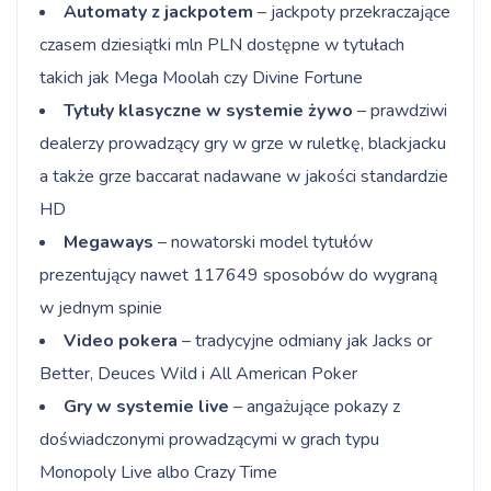
Automaty z jackpotem
– jackpoty przekraczające
czasem dziesiątki mln PLN dostępne w tytułach
takich jak Mega Moolah czy Divine Fortune
Tytuły klasyczne w systemie żywo
– prawdziwi
dealerzy prowadzący gry w grze w ruletkę, blackjacku
a także grze baccarat nadawane w jakości standardzie
HD
Megaways
– nowatorski model tytułów
prezentujący nawet 117649 sposobów do wygraną
w jednym spinie
Video pokera
– tradycyjne odmiany jak Jacks or
Better, Deuces Wild i All American Poker
Gry w systemie live
– angażujące pokazy z
doświadczonymi prowadzącymi w grach typu
Monopoly Live albo Crazy Time