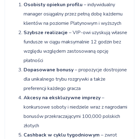
Osobisty opiekun profilu
– indywidualny
manager osiągalny przez pełną dobę każdemu
klientów na poziomie Platynowym i wyższych
Szybsze realizacje
– VIP-owi uzyskują własne
fundusze w ciągu maksymalnie 12 godzin bez
względu względem zastosowaną opcję
płatności
Dopasowane bonusy
– propozycje dostrojone
dla unikalnego trybu rozgrywki a także
preferencji każdego gracza
Akcesy na ekskluzywne imprezy
–
konkursowe soboty i niedziele wraz z nagrodami
bonusów przekraczającymi 100,000 polskich
złotych
Cashback w cyklu tygodniowym
– zwrot