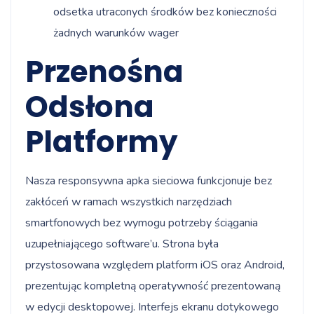
odsetka utraconych środków bez konieczności
żadnych warunków wager
Przenośna
Odsłona
Platformy
Nasza responsywna apka sieciowa funkcjonuje bez
zakłóceń w ramach wszystkich narzędziach
smartfonowych bez wymogu potrzeby ściągania
uzupełniającego software’u. Strona była
przystosowana względem platform iOS oraz Android,
prezentując kompletną operatywność prezentowaną
w edycji desktopowej. Interfejs ekranu dotykowego