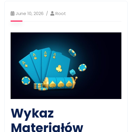
June 10, 2026
Root
Wykaz
Materiałów