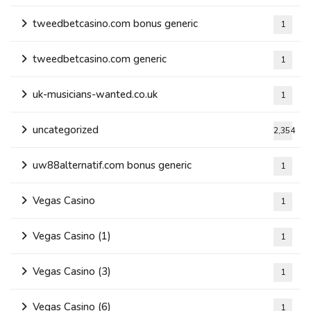
tweedbetcasino.com bonus generic
1
tweedbetcasino.com generic
1
uk-musicians-wanted.co.uk
1
uncategorized
2,354
uw88alternatif.com bonus generic
1
Vegas Casino
1
Vegas Casino (1)
1
Vegas Casino (3)
1
Vegas Casino (6)
1