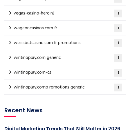
vegas-casino-hero.nl
1
wageoncasinos.com fr
1
weissbetcasino.com fr promotions
1
wintinoplay.com generic
1
wintinoplay.com-cs
1
wintinoplay.comp romotions generic
1
Recent News
Digital Marketing Trends That Still Matter in 2026