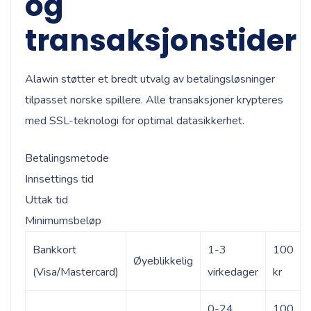
og
transaksjonstider
Alawin støtter et bredt utvalg av betalingsløsninger
tilpasset norske spillere. Alle transaksjoner krypteres
med SSL-teknologi for optimal datasikkerhet.
Betalingsmetode
Innsettings tid
Uttak tid
Minimumsbeløp
Bankkort
1-3
100
Øyeblikkelig
(Visa/Mastercard)
virkedager
kr
0-24
100