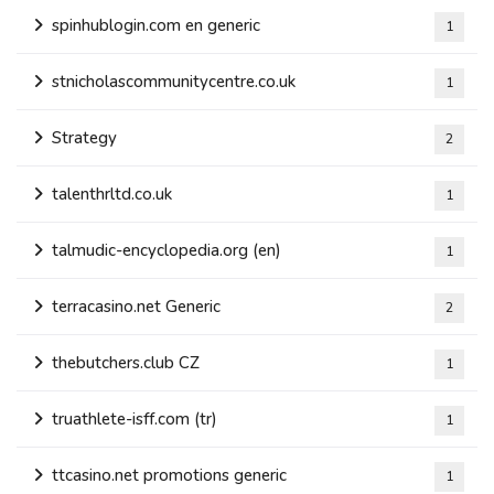
spinhublogin.com en generic
1
stnicholascommunitycentre.co.uk
1
Strategy
2
talenthrltd.co.uk
1
talmudic-encyclopedia.org (en)
1
terracasino.net Generic
2
thebutchers.club CZ
1
truathlete-isff.com (tr)
1
ttcasino.net promotions generic
1