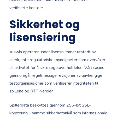
raskere uttakstider sammenlignet med ikke-
verifiserte kontoer.
Sikkerhet og
lisensiering
Alawin opererer under lisensnummer utstedt av
anerkjente regulatoriske myndigheter som overvåker
all aktivitet for å sikre regeloverholdelse. Vårt casino
gjennomgår regelmessige revisjoner av uavhengige
testorganisasjoner som verifiserer integriteten til
spillene og RTP-verdier.
Spillerdata beskyttes gjennom 256-bit SSL-
kryptering – samme sikkerhetsnivå som internasjonale