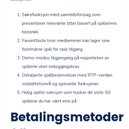
Søkefunksjon med sanntidsforslag som
presenterer relevante titler basert på spillerens
historikk
Favorittliste hvor medlemmer kan lagre sine
foretrukne spill for rask tilgang
Demo-modus tilgjengelig på majoriteten av
spillene uten innloggingskrav
Detaljerte spillbeskrivelser med RTP-verdier,
volatilitetsnivå og spesielle funksjoner
Nylig spilte-seksjon som husker de siste 50
spillene du har vært inne på
Betalingsmetoder