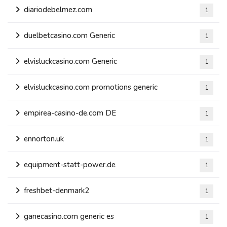
diariodebelmez.com
1
duelbetcasino.com Generic
1
elvisluckcasino.com Generic
1
elvisluckcasino.com promotions generic
1
empirea-casino-de.com DE
1
ennorton.uk
1
equipment-statt-power.de
1
freshbet-denmark2
1
ganecasino.com generic es
1