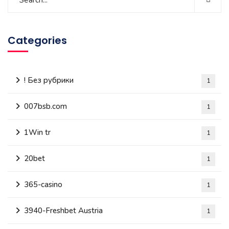
Categories
! Без рубрики
1
007bsb.com
1
1Win tr
1
20bet
1
365-casino
1
3940-Freshbet Austria
1