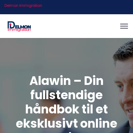
Delmon Immigration
Alawin – Din
fullstendige
håndbok til et
eksklusivt online