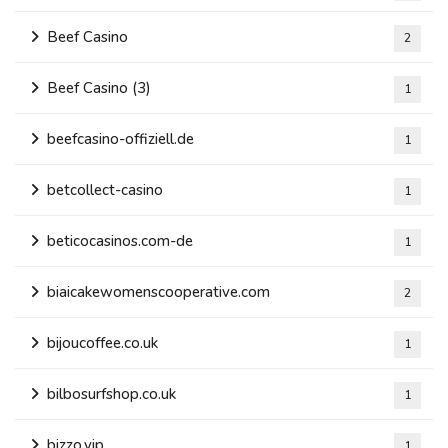
Beef Casino
2
Beef Casino (3)
1
beefcasino-offiziell.de
1
betcollect-casino
1
beticocasinos.com-de
1
biaicakewomenscooperative.com
2
bijoucoffee.co.uk
1
bilbosurfshop.co.uk
1
bizzo.vip
1