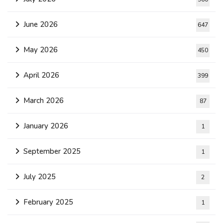
June 2026
647
May 2026
450
April 2026
399
March 2026
87
January 2026
1
September 2025
1
July 2025
2
February 2025
1