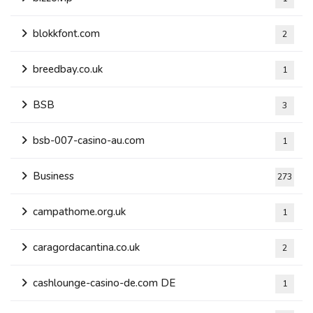
blokkfont.com
2
breedbay.co.uk
1
BSB
3
bsb-007-casino-au.com
1
Business
273
campathome.org.uk
1
caragordacantina.co.uk
2
cashlounge-casino-de.com DE
1