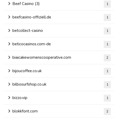
Beef Casino (3)
1
beefcasino-offiziell.de
1
betcollect-casino
1
beticocasinos.com-de
1
biaicakewomenscooperative.com
2
bijoucoffee.co.uk
1
bilbosurfshop.co.uk
1
bizzo.vip
1
blokkfont.com
2