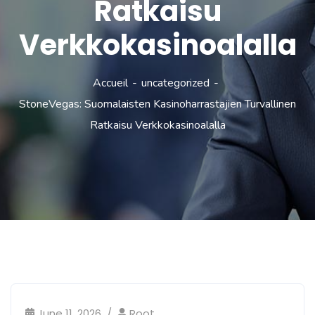
Ratkaisu
Verkkokasinoalalla
Accueil
uncategorized
StoneVegas: Suomalaisten Kasinoharrastajien Turvallinen
Ratkaisu Verkkokasinoalalla
June 11, 2026
Root