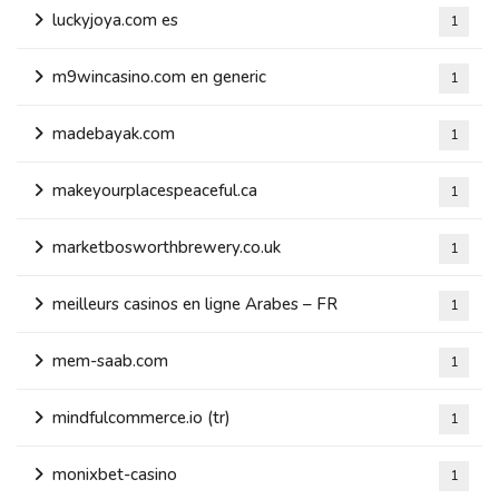
luckyjoya.com es
1
m9wincasino.com en generic
1
madebayak.com
1
makeyourplacespeaceful.ca
1
marketbosworthbrewery.co.uk
1
meilleurs casinos en ligne Arabes – FR
1
mem-saab.com
1
mindfulcommerce.io (tr)
1
monixbet-casino
1