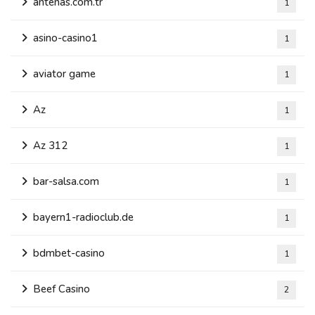
antenas.com.tr
1
asino-casino1
1
aviator game
1
Az
1
Az 312
1
bar-salsa.com
1
bayern1-radioclub.de
1
bdmbet-casino
1
Beef Casino
2