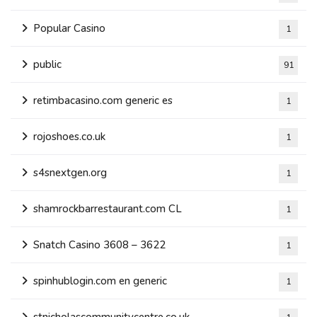
Popular Casino
1
public
91
retimbacasino.com generic es
1
rojoshoes.co.uk
1
s4snextgen.org
1
shamrockbarrestaurant.com CL
1
Snatch Casino 3608 – 3622
1
spinhublogin.com en generic
1
stnicholascommunitycentre.co.uk