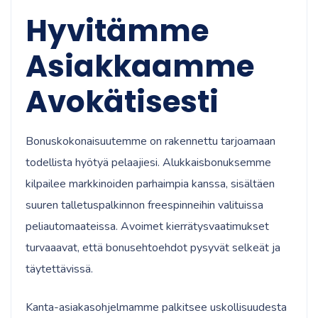
Hyvitämme
Asiakkaamme
Avokätisesti
Bonuskokonaisuutemme on rakennettu tarjoamaan
todellista hyötyä pelaajiesi. Alukkaisbonuksemme
kilpailee markkinoiden parhaimpia kanssa, sisältäen
suuren talletuspalkinnon freespinneihin valituissa
peliautomaateissa. Avoimet kierrätysvaatimukset
turvaaavat, että bonusehtoehdot pysyvät selkeät ja
täytettävissä.
Kanta-asiakasohjelmamme palkitsee uskollisuudesta