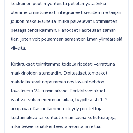
keskeinen puoli myönteistä pelielämystä. Siksi
olemme onnistuneesti integroineet sivuillemme laajan
joukon maksuvälineitä, mitkä palvelevat kotimaisten
pelaajia tehokkaimmin. Panokset käsitellään saman
tien, joten voit pelaamaan samantien ilman ylimääräisiä
viiveitä.
Kotiutukset toimitamme todella ripeästi verrattuna
markkinoiden standardiin. Digitaaliset lompakot
mahdollistavat nopeimman nostovaihtoehdon,
tavallisesti 24 tunnin aikana. Pankkitransaktiot
vaativat vähän enemmän aikaa, tyypillisesti 1-3
arkipäivää. Kasinollamme ei löydy piilotettuja
kustannuksia tai kohtuuttoman suuria kotiutusrajoja,
mikä tekee rahaliikenteestä avointa ja reilua.