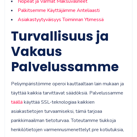
Nopeat ja Varmat Maksuvälineet
Palkitsemme Käyttäjämme Anteliaasti
Asiakastyytyväisyys Toiminnan Ytimessä
Turvallisuus ja
Vakaus
Palvelussamme
Peliympäristömme operoi kauttaaltaan lain mukaan ja
täyttää kaikkia tarvittavat säädöksiä. Palvelussamme
täällä
käyttää SSL-teknologiaa kaikkien
asiakastietojen turvaamiseksi, tämä tarjoaa
pankkimaailman tietoturvaa. Toteutamme tiukkoja
henkilötietojen varmennusmenettelyt pre kotiutuksia,