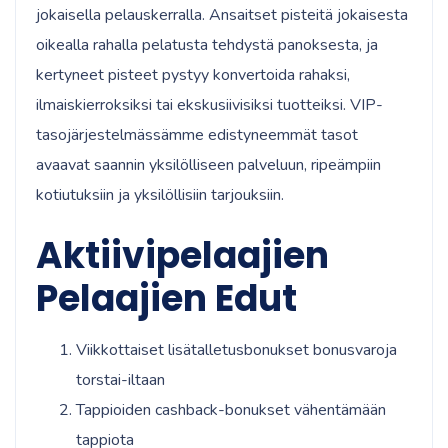
jokaisella pelauskerralla. Ansaitset pisteitä jokaisesta
oikealla rahalla pelatusta tehdystä panoksesta, ja
kertyneet pisteet pystyy konvertoida rahaksi,
ilmaiskierroksiksi tai ekskusiivisiksi tuotteiksi. VIP-
tasojärjestelmässämme edistyneemmät tasot
avaavat saannin yksilölliseen palveluun, ripeämpiin
kotiutuksiin ja yksilöllisiin tarjouksiin.
Aktiivipelaajien
Pelaajien Edut
Viikkottaiset lisätalletusbonukset bonusvaroja
torstai-iltaan
Tappioiden cashback-bonukset vähentämään
tappiota