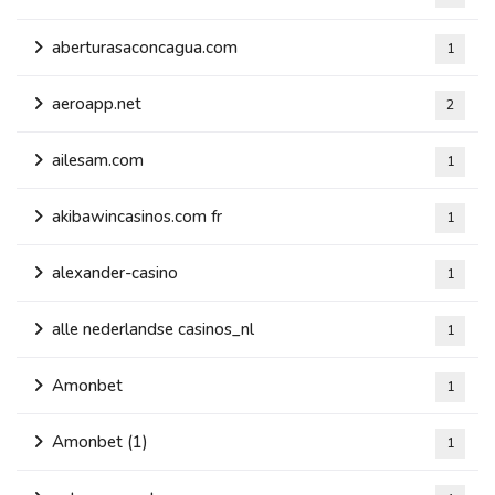
aberturasaconcagua.com
1
aeroapp.net
2
ailesam.com
1
akibawincasinos.com fr
1
alexander-casino
1
alle nederlandse casinos_nl
1
Amonbet
1
Amonbet (1)
1