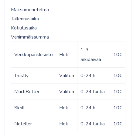
Maksumenetelmä
Tallennusaika
Kotiutusaika
Vähimmäissumma
1-3
Verkkopankkisiirto
Heti
10€
arkipäivää
Trustly
Välitön
0-24 h
10€
MuchBetter
Välitön
0-24 tuntia
10€
Skrill
Heti
0-24 h
10€
Neteller
Heti
0-24 tuntia
10€