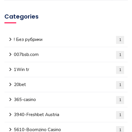
Categories
! Без рубрики
1
007bsb.com
1
1Win tr
1
20bet
1
365-casino
1
3940-Freshbet Austria
1
5610-Boomzino Casino
1