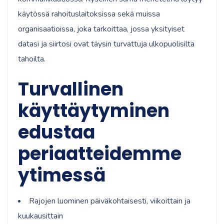
käytössä rahoituslaitoksissa sekä muissa
organisaatioissa, joka tarkoittaa, jossa yksityiset
datasi ja siirtosi ovat täysin turvattuja ulkopuolisilta
tahoilta.
Turvallinen
käyttäytyminen
edustaa
periaatteidemme
ytimessä
Rajojen luominen päiväkohtaisesti, viikoittain ja
kuukausittain