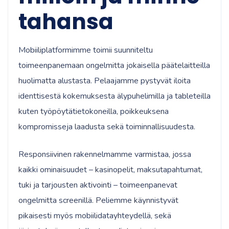
tahansa
Mobiiliplatformimme toimii suunniteltu
toimeenpanemaan ongelmitta jokaisella päätelaitteilla
huolimatta alustasta. Pelaajamme pystyvät iloita
identtisestä kokemuksesta älypuhelimilla ja tableteilla
kuten työpöytätietokoneilla, poikkeuksena
kompromisseja laadusta sekä toiminnallisuudesta.
Responsiivinen rakennelmamme varmistaa, jossa
kaikki ominaisuudet – kasinopelit, maksutapahtumat,
tuki ja tarjousten aktivointi – toimeenpanevat
ongelmitta screenillä. Peliemme käynnistyvät
pikaisesti myös mobiilidatayhteydellä, sekä