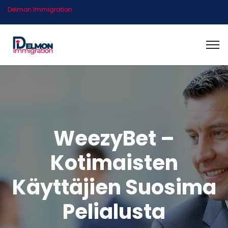
Delmon Immigration
WeezyBet –
Kotimaisten
Käyttäjien Suosima
Pelialusta