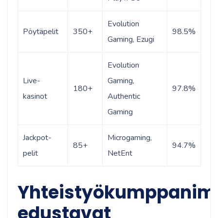
Evolution
Pöytäpelit
350+
98.5%
Gaming, Ezugi
Evolution
Live-
Gaming,
180+
97.8%
kasinot
Authentic
Gaming
Jackpot-
Microgaming,
85+
94.7%
pelit
NetEnt
Yhteistyökumppani
edustavat