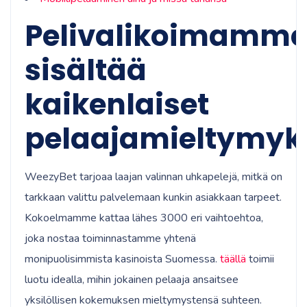
Pelivalikoimamm
sisältää
kaikenlaiset
pelaajamieltymyk
WeezyBet tarjoaa laajan valinnan uhkapelejä, mitkä on
tarkkaan valittu palvelemaan kunkin asiakkaan tarpeet.
Kokoelmamme kattaa lähes 3000 eri vaihtoehtoa,
joka nostaa toiminnastamme yhtenä
monipuolisimmista kasinoista Suomessa.
täällä
toimii
luotu idealla, mihin jokainen pelaaja ansaitsee
yksilöllisen kokemuksen mieltymystensä suhteen.