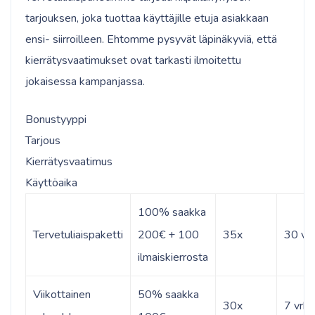
tarjouksen, joka tuottaa käyttäjille etuja asiakkaan
ensi- siirroilleen. Ehtomme pysyvät läpinäkyviä, että
kierrätysvaatimukset ovat tarkasti ilmoitettu
jokaisessa kampanjassa.
Bonustyyppi
Tarjous
Kierrätysvaatimus
Käyttöaika
100% saakka
Tervetuliaispaketti
200€ + 100
35x
30 vr
ilmaiskierrosta
Viikottainen
50% saakka
30x
7 vrk