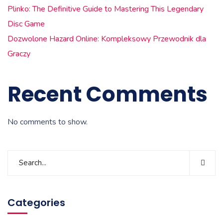
Plinko: The Definitive Guide to Mastering This Legendary
Disc Game
Dozwolone Hazard Online: Kompleksowy Przewodnik dla
Graczy
Recent Comments
No comments to show.
Categories