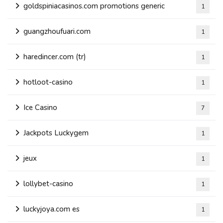
goldspiniacasinos.com promotions generic
1
guangzhoufuari.com
1
haredincer.com (tr)
1
hotloot-casino
1
Ice Casino
7
Jackpots Luckygem
1
jeux
1
lollybet-casino
1
luckyjoya.com es
1