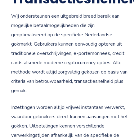
Wij ondersteunen een uitgebreid breed bereik aan
mogelijke betaalmogelijkheden die zijn
geoptimaliseerd op de specifieke Nederlandse
gokmarkt. Gebruikers kunnen eenvoudig opteren uit
traditionele overschrijvingen, e-portemonnees, credit
cards alsmede moderne cryptocurrency opties. Alle
methode wordt altijd zorgvuldig gekozen op basis van
criteria van betrouwbaarheid, transactiesnelheid plus
gemak.
Inzettingen worden altijd vrijwel instantaan verwerkt,
waardoor gebruikers direct kunnen aanvangen met het
gokken. Uitbetalingen kennen verschillende
verwerkingstijden afhankelijk van de specifieke de