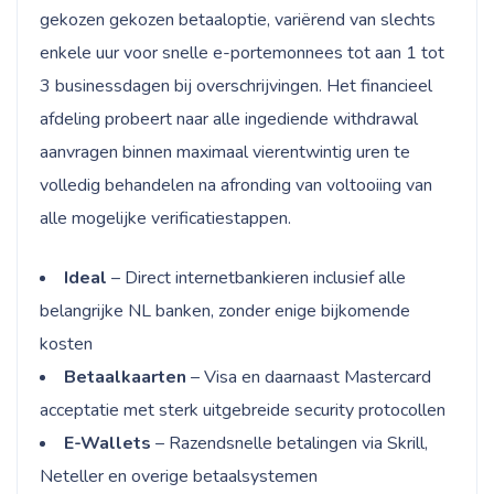
gekozen gekozen betaaloptie, variërend van slechts
enkele uur voor snelle e-portemonnees tot aan 1 tot
3 businessdagen bij overschrijvingen. Het financieel
afdeling probeert naar alle ingediende withdrawal
aanvragen binnen maximaal vierentwintig uren te
volledig behandelen na afronding van voltooiing van
alle mogelijke verificatiestappen.
Ideal
– Direct internetbankieren inclusief alle
belangrijke NL banken, zonder enige bijkomende
kosten
Betaalkaarten
– Visa en daarnaast Mastercard
acceptatie met sterk uitgebreide security protocollen
E-Wallets
– Razendsnelle betalingen via Skrill,
Neteller en overige betaalsystemen