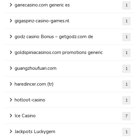
ganecasino.com generic es
1
gigaspinz-casino-games.nl
1
godz casino Bonus – getgodz.com de
1
goldspiniacasinos.com promotions generic
1
guangzhoufuari.com
1
haredincer.com (tr)
1
hotloot-casino
1
Ice Casino
7
Jackpots Luckygem
1