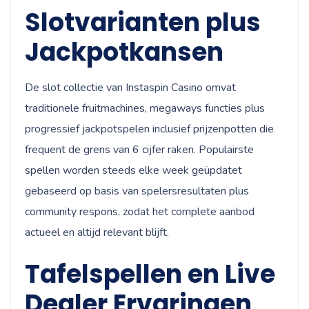
Slotvarianten plus
Jackpotkansen
De slot collectie van Instaspin Casino omvat
traditionele fruitmachines, megaways functies plus
progressief jackpotspelen inclusief prijzenpotten die
frequent de grens van 6 cijfer raken. Populairste
spellen worden steeds elke week geüpdatet
gebaseerd op basis van spelersresultaten plus
community respons, zodat het complete aanbod
actueel en altijd relevant blijft.
Tafelspellen en Live
Dealer Ervaringen