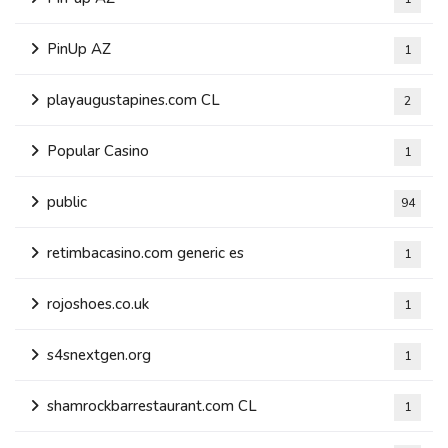
PinUp AZ
1
playaugustapines.com CL
2
Popular Casino
1
public
94
retimbacasino.com generic es
1
rojoshoes.co.uk
1
s4snextgen.org
1
shamrockbarrestaurant.com CL
1