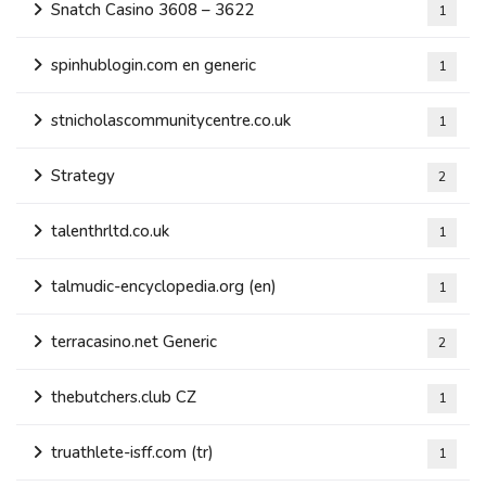
Snatch Casino 3608 – 3622
1
spinhublogin.com en generic
1
stnicholascommunitycentre.co.uk
1
Strategy
2
talenthrltd.co.uk
1
talmudic-encyclopedia.org (en)
1
terracasino.net Generic
2
thebutchers.club CZ
1
truathlete-isff.com (tr)
1