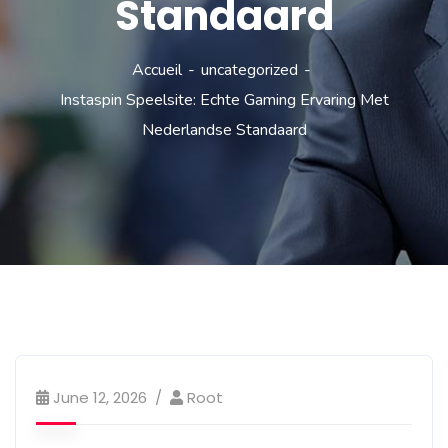
Standaard
Accueil
uncategorized
Instaspin Speelsite: Echte Gaming Ervaring Met
Nederlandse Standaard
June 12, 2026
Root