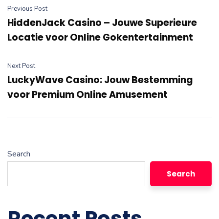
Previous Post
HiddenJack Casino – Jouwe Superieure
Locatie voor Online Gokentertainment
Next Post
LuckyWave Casino: Jouw Bestemming
voor Premium Online Amusement
Search
Search
Recent Posts