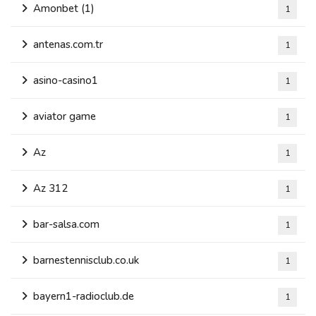
Amonbet (1)
1
antenas.com.tr
1
asino-casino1
1
aviator game
1
Az
1
Az 312
1
bar-salsa.com
1
barnestennisclub.co.uk
1
bayern1-radioclub.de
1