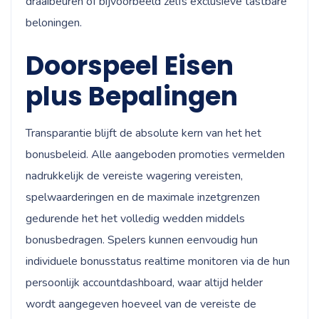
draaibeuren of bijvoorbeeld zelfs exclusieve tastbare
beloningen.
Doorspeel Eisen
plus Bepalingen
Transparantie blijft de absolute kern van het het
bonusbeleid. Alle aangeboden promoties vermelden
nadrukkelijk de vereiste wagering vereisten,
spelwaarderingen en de maximale inzetgrenzen
gedurende het het volledig wedden middels
bonusbedragen. Spelers kunnen eenvoudig hun
individuele bonusstatus realtime monitoren via de hun
persoonlijk accountdashboard, waar altijd helder
wordt aangegeven hoeveel van de vereiste de