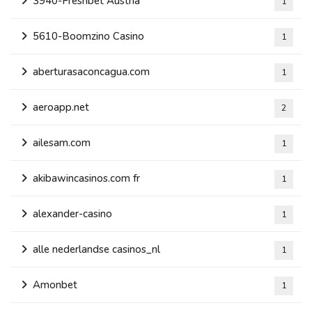
3940-Freshbet Austria
1
5610-Boomzino Casino
1
aberturasaconcagua.com
1
aeroapp.net
2
ailesam.com
1
akibawincasinos.com fr
1
alexander-casino
1
alle nederlandse casinos_nl
1
Amonbet
1