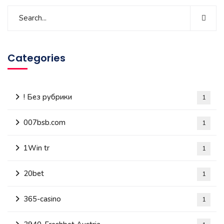
Categories
! Без рубрики
1
007bsb.com
1
1Win tr
1
20bet
1
365-casino
1