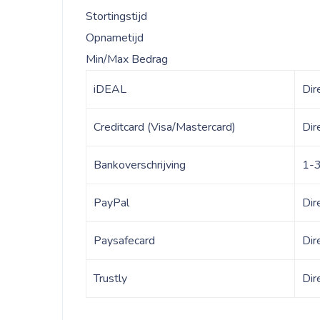
Stortingstijd
Opnametijd
Min/Max Bedrag
iDEAL
Dir
Creditcard (Visa/Mastercard)
Dir
Bankoverschrijving
1-
PayPal
Dir
Paysafecard
Dir
Trustly
Dir