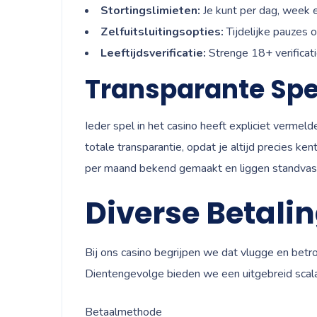
Stortingslimieten:
Je kunt per dag, week e
Zelfuitsluitingsopties:
Tijdelijke pauzes of
Leeftijdsverificatie:
Strenge 18+ verificat
Transparante Spel
Ieder spel in het casino heeft expliciet vermel
totale transparantie, opdat je altijd precies k
per maand bekend gemaakt en liggen standvast
Diverse Betali
Bij ons casino begrijpen we dat vlugge en betro
Dientengevolge bieden we een uitgebreid scala 
Betaalmethode