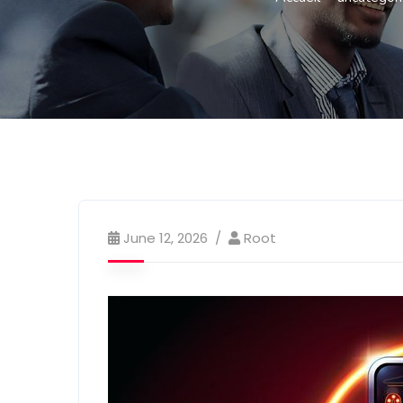
June 12, 2026
Root