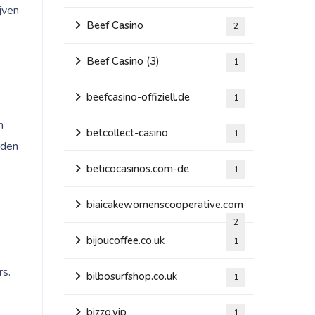
jven
Beef Casino
2
Beef Casino (3)
1
beefcasino-offiziell.de
1
n
betcollect-casino
1
rden
beticocasinos.com-de
1
biaicakewomenscooperative.com
2
bijoucoffee.co.uk
1
rs.
bilbosurfshop.co.uk
1
bizzo.vip
1