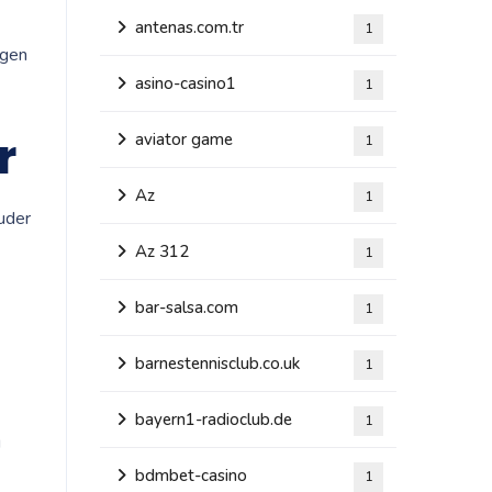
antenas.com.tr
1
rgen
asino-casino1
1
r
aviator game
1
Az
1
uder
Az 312
1
bar-salsa.com
1
barnestennisclub.co.uk
1
bayern1-radioclub.de
1
g
bdmbet-casino
1