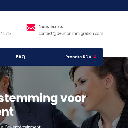
Nous écrire:
-4175
contact@delmonimmigration.com
FAQ
Prendre RDV
Bestemming voor
ent
ale Gokentertainment