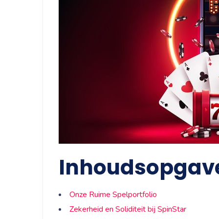
Inhoudsopgav
Onze Ruime Spelportfolio
Zekerheid en Soliditeit bij SpinStar