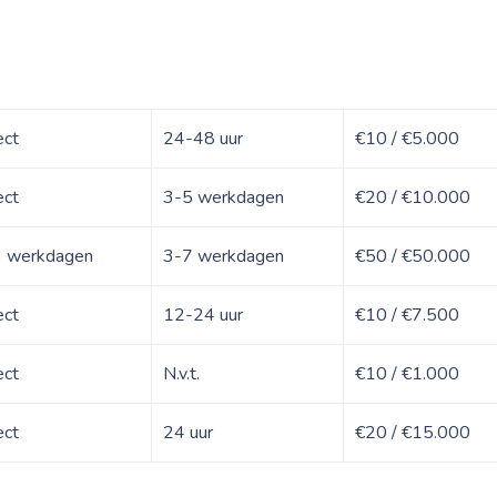
ect
24-48 uur
€10 / €5.000
ect
3-5 werkdagen
€20 / €10.000
3 werkdagen
3-7 werkdagen
€50 / €50.000
ect
12-24 uur
€10 / €7.500
ect
N.v.t.
€10 / €1.000
ect
24 uur
€20 / €15.000