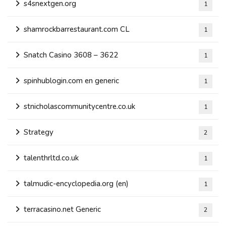
s4snextgen.org
1
shamrockbarrestaurant.com CL
1
Snatch Casino 3608 – 3622
1
spinhublogin.com en generic
1
stnicholascommunitycentre.co.uk
1
Strategy
2
talenthrltd.co.uk
1
talmudic-encyclopedia.org (en)
1
terracasino.net Generic
2