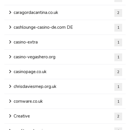
caragordacantina.co.uk
2
cashlounge-casino-de.com DE
1
casino-extra
1
casino-vegashero.org
1
casinopage.co.uk
2
chrisdaviesmep.org.uk
1
cornware.co.uk
1
Creative
2