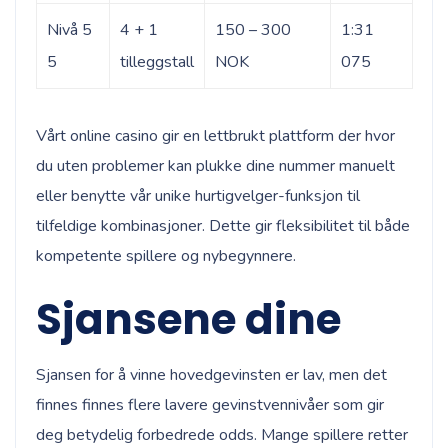
Nivå 5
4 + 1
150 – 300
1:31
5
tilleggstall
NOK
075
Vårt online casino gir en lettbrukt plattform der hvor
du uten problemer kan plukke dine nummer manuelt
eller benytte vår unike hurtigvelger-funksjon til
tilfeldige kombinasjoner. Dette gir fleksibilitet til både
kompetente spillere og nybegynnere.
Sjansene dine
Sjansen for å vinne hovedgevinsten er lav, men det
finnes finnes flere lavere gevinstvennivåer som gir
deg betydelig forbedrede odds. Mange spillere retter