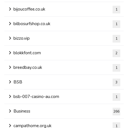
bijoucoffee.co.uk
1
bilbosurfshop.co.uk
1
bizzo.vip
1
blokkfont.com
2
breedbay.co.uk
1
BSB
3
bsb-007-casino-au.com
1
Business
266
campathome.org.uk
1