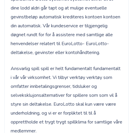
dine lodd aldri går tapt og at mulige eventuelle
gevinstbeløp automatisk krediteres kontoen kontoen
din automatisk. Vår kundeservice er tilgjengelig
døgnet rundt for for å assistere med samtlige alle
henvendelser relatert til EuroLotto- EuroLotto-
deltakelse, gevinster eller kontohåndtering.
Ansvarlig spill spill er helt fundamentalt fundamentalt
i vår vår virksomhet. Vi tilbyr verktøy verktøy som
omfatter innbetalingsgrenser, tidsluker og
selveksklujonsalternativer for spillere som som vil å
styre sin deltakelse. EuroLotto skal kun være være
underholdning, og vi er er forpliktet til til å
opprettholde et trygt trygt spillklima for samtlige våre
medlemmer.