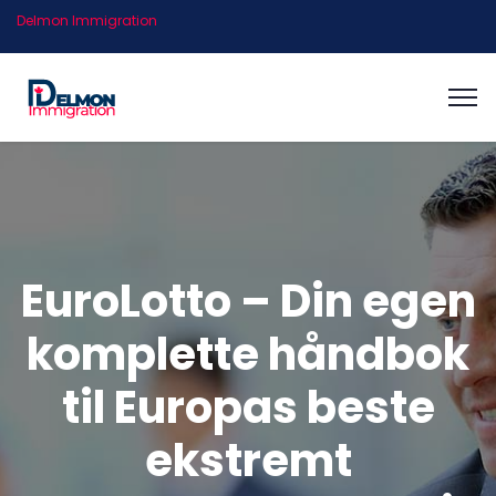
Delmon Immigration
EuroLotto – Din egen
komplette håndbok
til Europas beste
ekstremt