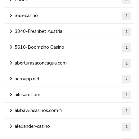
365-casino
1
3940-Freshbet Austria
1
5610-Boomzino Casino
1
aberturasaconcagua.com
1
aeroapp.net
2
ailesam.com
1
akibawincasinos.com fr
1
alexander-casino
1