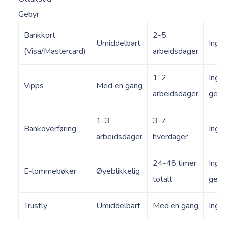
Gebyr
Bankkort
2-5
Umiddelbart
Inge
(Visa/Mastercard)
arbeidsdager
1-2
Inge
Vipps
Med en gang
arbeidsdager
geby
1-3
3-7
Bankoverføring
Inge
arbeidsdager
hverdager
24-48 timer
Inge
E-lommebøker
Øyeblikkelig
totalt
geby
Trustly
Umiddelbart
Med en gang
Inge