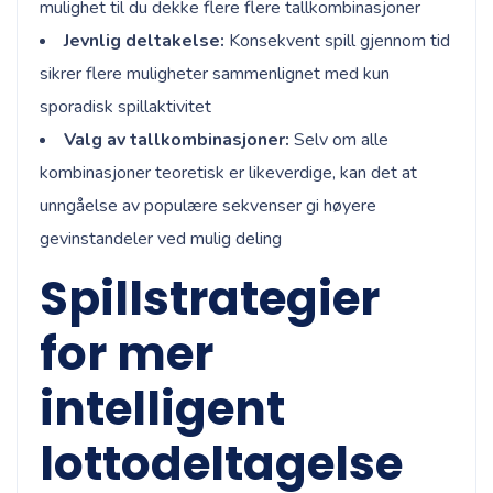
mulighet til du dekke flere flere tallkombinasjoner
Jevnlig deltakelse:
Konsekvent spill gjennom tid
sikrer flere muligheter sammenlignet med kun
sporadisk spillaktivitet
Valg av tallkombinasjoner:
Selv om alle
kombinasjoner teoretisk er likeverdige, kan det at
unngåelse av populære sekvenser gi høyere
gevinstandeler ved mulig deling
Spillstrategier
for mer
intelligent
lottodeltagelse