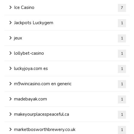
Ice Casino
7
Jackpots Luckygem
1
jeux
1
lollybet-casino
1
luckyjoya.com es
1
m9wincasino.com en generic
1
madebayak.com
1
makeyourplacespeaceful.ca
1
marketbosworthbrewery.co.uk
1