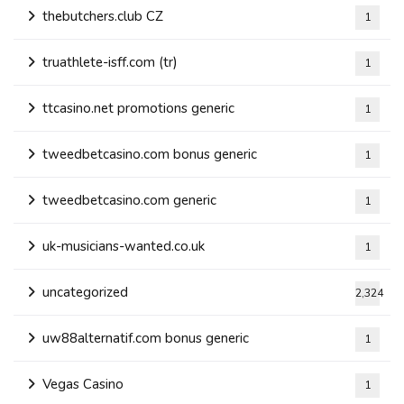
thebutchers.club CZ
1
truathlete-isff.com (tr)
1
ttcasino.net promotions generic
1
tweedbetcasino.com bonus generic
1
tweedbetcasino.com generic
1
uk-musicians-wanted.co.uk
1
uncategorized
2,324
uw88alternatif.com bonus generic
1
Vegas Casino
1