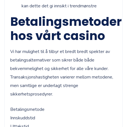
kan dette det gi innsikt i trendmønstre
Betalingsmetoder
hos vårt casino
Vi har mulighet til å tilbyr et bredt bredt spekter av
betalingsalternativer som sikrer både både
bekvemmelighet og sikkerhet for alle våre kunder.
Transaksjonshastigheten varierer mellom metodene,
men samtlige er underlagt strenge
sikkerhetsprosedyrer.
Betalingsmetode
Innskuddstid
Uttakstid