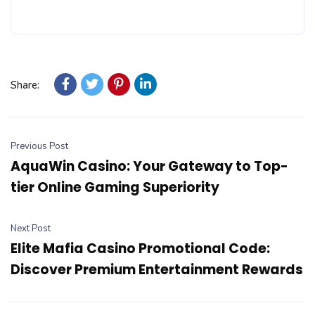
Share:
Previous Post
AquaWin Casino: Your Gateway to Top-
tier Online Gaming Superiority
Next Post
Elite Mafia Casino Promotional Code:
Discover Premium Entertainment Rewards