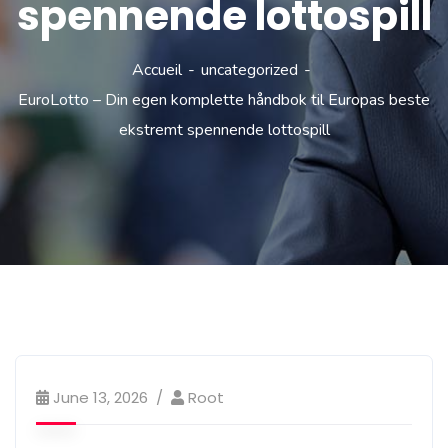
spennende lottospill
Accueil
uncategorized
EuroLotto – Din egen komplette håndbok til Europas beste
ekstremt spennende lottospill
June 13, 2026
Root