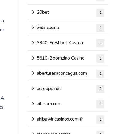
20bet
1
 a
365-casino
1
er
3940-Freshbet Austria
1
5610-Boomzino Casino
1
aberturasaconcagua.com
1
aeroapp.net
2
 A
ailesam.com
1
es
akibawincasinos.com fr
1