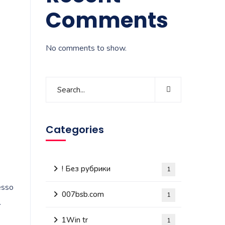
Comments
No comments to show.
Categories
! Без рубрики
1
esso
007bsb.com
1
.
1Win tr
1