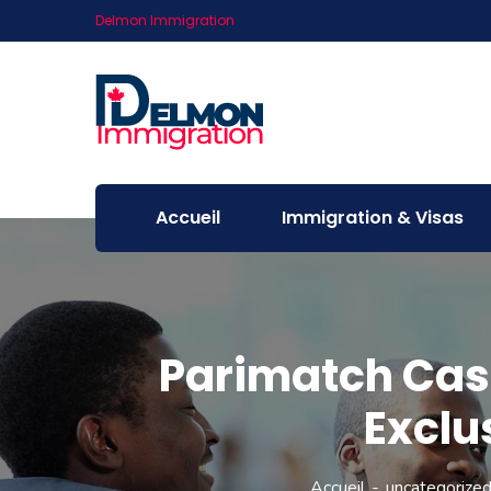
Delmon Immigration
Accueil
Immigration & Visas
Parimatch Casi
Exclu
Accueil
uncategorize