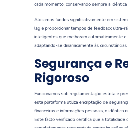
cada momento, conservando sempre a idêntica qu
Alocamos fundos significativamente em sistema
lag e proporcionar tempos de feedback ultra-r
inteligentes que melhoram automaticamente o pe
adaptando-se dinamicamente às circunstâncias 
Segurança e 
Rigoroso
Funcionamos sob regulamentação estrita e pre
esta plataforma utiliza encriptação de seguran
financeiras e informações pessoais, o idêntico ní
Este facto verificado certifica que a totalida