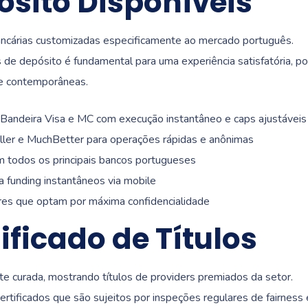
sito Disponíveis
cárias customizadas especificamente ao mercado português.
de depósito é fundamental para uma experiência satisfatória, po
s e contemporâneas.
Bandeira Visa e MC com execução instantâneo e caps ajustáveis
eller e MuchBetter para operações rápidas e anônimas
 todos os principais bancos portugueses
unding instantâneos via mobile
es que optam por máxima confidencialidade
sificado de Títulos
e curada, mostrando títulos de providers premiados da setor.
tificados que são sujeitos por inspeções regulares de fairness 