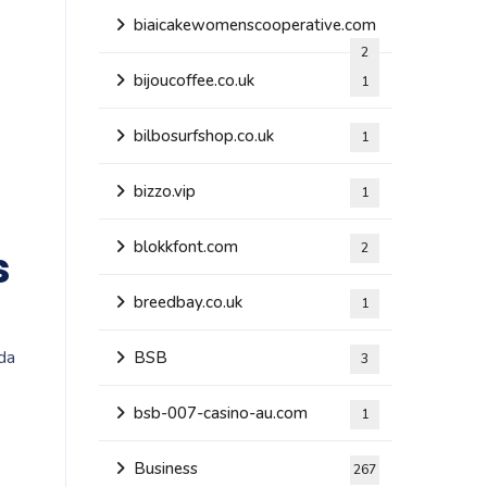
biaicakewomenscooperative.com
2
bijoucoffee.co.uk
1
bilbosurfshop.co.uk
1
bizzo.vip
1
blokkfont.com
2
s
breedbay.co.uk
1
da
BSB
3
bsb-007-casino-au.com
1
Business
267