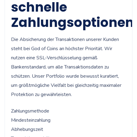
schnelle
Zahlungsoptionen
Die Absicherung der Transaktionen unserer Kunden
steht bei God of Coins an höchster Priorität. Wir
nutzen eine SSL-Verschlüsselung gemäß
Bankenstandard, um alle Transaktionsdaten zu
schützen. Unser Portfolio wurde bewusst kuratiert,
um größtmögliche Vielfalt bei gleichzeitig maximaler
Protektion zu gewährleisten.
Zahlungsmethode
Mindesteinzahlung
Abhebungszeit