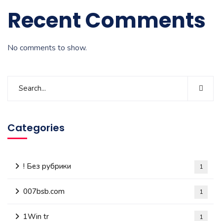
Recent Comments
No comments to show.
Categories
! Без рубрики
1
007bsb.com
1
1Win tr
1