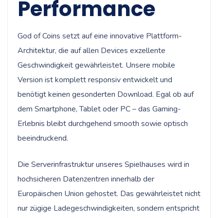
Performance
God of Coins setzt auf eine innovative Plattform-
Architektur, die auf allen Devices exzellente
Geschwindigkeit gewährleistet. Unsere mobile
Version ist komplett responsiv entwickelt und
benötigt keinen gesonderten Download. Egal ob auf
dem Smartphone, Tablet oder PC – das Gaming-
Erlebnis bleibt durchgehend smooth sowie optisch
beeindruckend.
Die Serverinfrastruktur unseres Spielhauses wird in
hochsicheren Datenzentren innerhalb der
Europäischen Union gehostet. Das gewährleistet nicht
nur zügige Ladegeschwindigkeiten, sondern entspricht