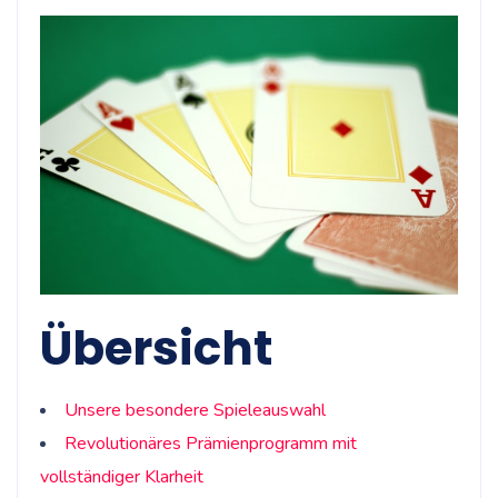
Übersicht
Unsere besondere Spieleauswahl
Revolutionäres Prämienprogramm mit
vollständiger Klarheit