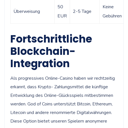
50
Keine
Überweisung
2-5 Tage
EUR
Gebühren
Fortschrittliche
Blockchain-
Integration
Als progressives Online-Casino haben wir rechtzeitig
erkannt, dass Krypto- Zahlungsmittel die künftige
Entwicklung des Online-Glücksspiels mitbestimmen
werden. God of Coins unterstützt Bitcoin, Ethereum,
Litecoin und andere renommierte Digitalwährungen.
Diese Option bietet unseren Spielern anonymere