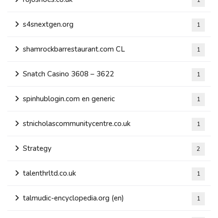
s4snextgen.org
1
shamrockbarrestaurant.com CL
1
Snatch Casino 3608 – 3622
1
spinhublogin.com en generic
1
stnicholascommunitycentre.co.uk
1
Strategy
2
talenthrltd.co.uk
1
talmudic-encyclopedia.org (en)
1