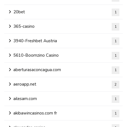
20bet
1
365-casino
1
3940-Freshbet Austria
1
5610-Boomzino Casino
1
aberturasaconcagua.com
1
aeroapp.net
2
ailesam.com
1
akibawincasinos.com fr
1