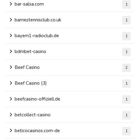
bar-salsa.com
1
barnestennisclub.co.uk
1
bayern1-radioclub.de
1
bdmbet-casino
1
Beef Casino
2
Beef Casino (3)
1
beefcasino-offiziell.de
1
betcollect-casino
1
beticocasinos.com-de
1