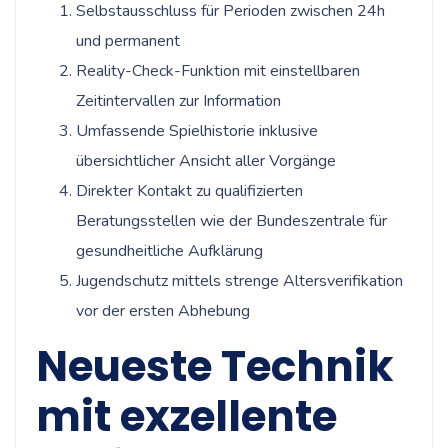
Selbstausschluss für Perioden zwischen 24h
und permanent
Reality-Check-Funktion mit einstellbaren
Zeitintervallen zur Information
Umfassende Spielhistorie inklusive
übersichtlicher Ansicht aller Vorgänge
Direkter Kontakt zu qualifizierten
Beratungsstellen wie der Bundeszentrale für
gesundheitliche Aufklärung
Jugendschutz mittels strenge Altersverifikation
vor der ersten Abhebung
Neueste Technik
mit exzellente