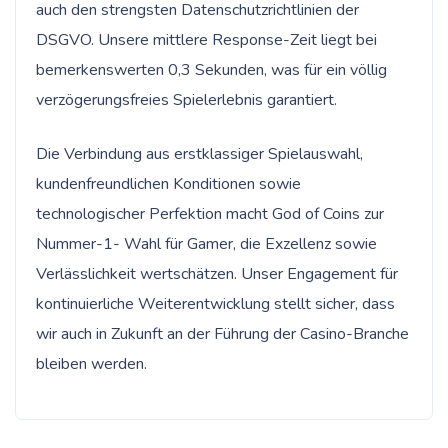
auch den strengsten Datenschutzrichtlinien der
DSGVO. Unsere mittlere Response-Zeit liegt bei
bemerkenswerten 0,3 Sekunden, was für ein völlig
verzögerungsfreies Spielerlebnis garantiert.
Die Verbindung aus erstklassiger Spielauswahl,
kundenfreundlichen Konditionen sowie
technologischer Perfektion macht God of Coins zur
Nummer-1- Wahl für Gamer, die Exzellenz sowie
Verlässlichkeit wertschätzen. Unser Engagement für
kontinuierliche Weiterentwicklung stellt sicher, dass
wir auch in Zukunft an der Führung der Casino-Branche
bleiben werden.