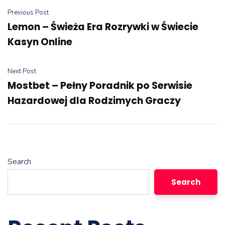
Previous Post
Lemon – Świeża Era Rozrywki w Świecie
Kasyn Online
Next Post
Mostbet – Pełny Poradnik po Serwisie
Hazardowej dla Rodzimych Graczy
Search
Search