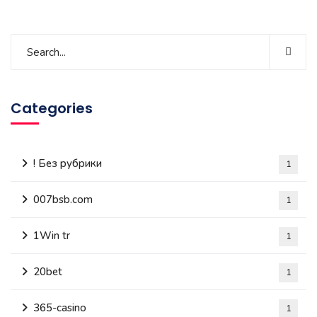
Categories
! Без рубрики
1
007bsb.com
1
1Win tr
1
20bet
1
365-casino
1