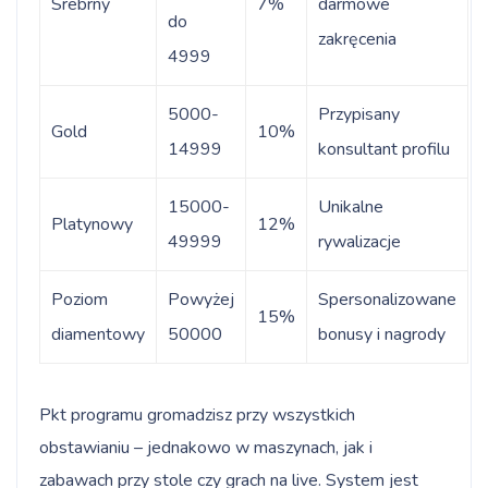
Srebrny
7%
darmowe
do
zakręcenia
4999
5000-
Przypisany
Gold
10%
14999
konsultant profilu
15000-
Unikalne
Platynowy
12%
49999
rywalizacje
Poziom
Powyżej
Spersonalizowane
15%
diamentowy
50000
bonusy i nagrody
Pkt programu gromadzisz przy wszystkich
obstawianiu – jednakowo w maszynach, jak i
zabawach przy stole czy grach na live. System jest