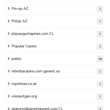
Pin-up AZ
1
PinUp AZ
1
playaugustapines.com CL
2
Popular Casino
1
public
94
retimbacasino.com generic es
1
rojoshoes.co.uk
1
s4snextgen.org
1
shamrockbarrestaurant.com CL
1