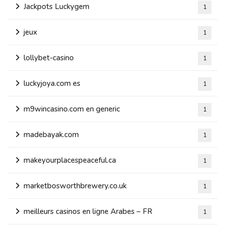
Jackpots Luckygem
1
jeux
1
lollybet-casino
1
luckyjoya.com es
1
m9wincasino.com en generic
1
madebayak.com
1
makeyourplacespeaceful.ca
1
marketbosworthbrewery.co.uk
1
meilleurs casinos en ligne Arabes – FR
1