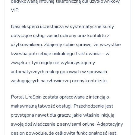
dedykowaną infolinię telefoniczną dla użytkowników
VIP.
Nasi eksperci uczestniczą w systematyczne kursy
dotyczące usług, zasad ochrony oraz kontaktu z
użytkownikiem. Zdajemy sobie sprawę, że wszystkie
kwestia potrzebuje unikalnego traktowania – w
związku z tym nigdy nie wykorzystujemy
automatycznych reakcji gotowych w sprawach
zasługujących na człowieczej oceny kontekstu.
Portal LiraSpin została opracowana z intencją o
maksymalną łatwość obsługi. Przechodzenie jest
przystępna nawet dla graczy, jakie właśnie inicjują
swoją doświadczenie z serwisami online. Adaptacyjny
design powoduje, że całkowita funkcjonalność jest