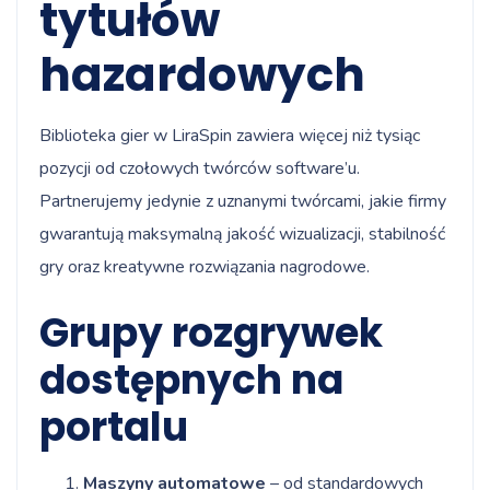
tytułów
hazardowych
Biblioteka gier w LiraSpin zawiera więcej niż tysiąc
pozycji od czołowych twórców software’u.
Partnerujemy jedynie z uznanymi twórcami, jakie firmy
gwarantują maksymalną jakość wizualizacji, stabilność
gry oraz kreatywne rozwiązania nagrodowe.
Grupy rozgrywek
dostępnych na
portalu
Maszyny automatowe
– od standardowych