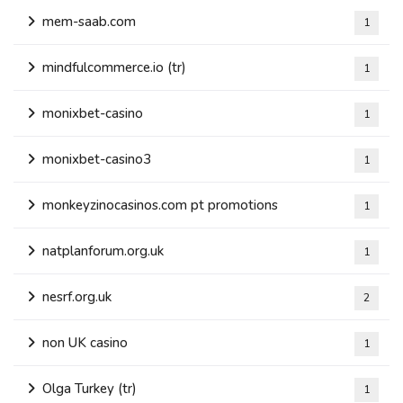
mem-saab.com
1
mindfulcommerce.io (tr)
1
monixbet-casino
1
monixbet-casino3
1
monkeyzinocasinos.com pt promotions
1
natplanforum.org.uk
1
nesrf.org.uk
2
non UK casino
1
Olga Turkey (tr)
1