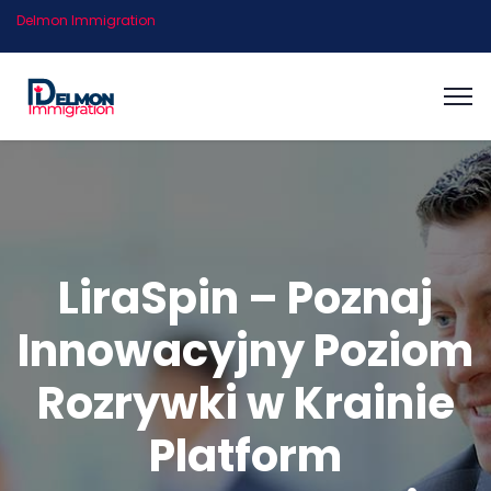
Delmon Immigration
LiraSpin – Poznaj
Innowacyjny Poziom
Rozrywki w Krainie
Platform