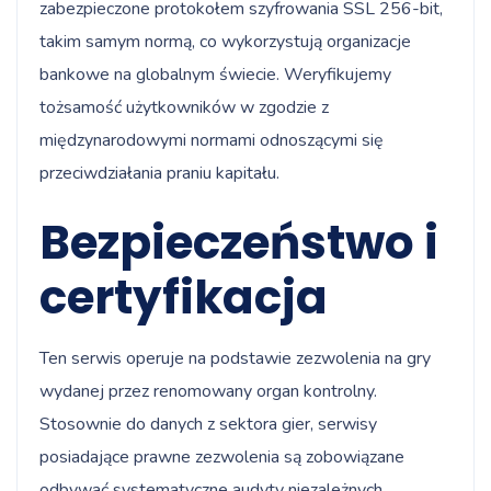
zabezpieczone protokołem szyfrowania SSL 256-bit,
takim samym normą, co wykorzystują organizacje
bankowe na globalnym świecie. Weryfikujemy
tożsamość użytkowników w zgodzie z
międzynarodowymi normami odnoszącymi się
przeciwdziałania praniu kapitału.
Bezpieczeństwo i
certyfikacja
Ten serwis operuje na podstawie zezwolenia na gry
wydanej przez renomowany organ kontrolny.
Stosownie do danych z sektora gier, serwisy
posiadające prawne zezwolenia są zobowiązane
odbywać systematyczne audyty niezależnych