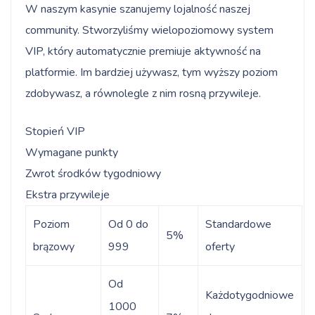
W naszym kasynie szanujemy lojalność naszej
community. Stworzyliśmy wielopoziomowy system
VIP, który automatycznie premiuje aktywność na
platformie. Im bardziej używasz, tym wyższy poziom
zdobywasz, a równolegle z nim rosną przywileje.
Stopień VIP
Wymagane punkty
Zwrot środków tygodniowy
Ekstra przywileje
Poziom
Od 0 do
Standardowe
5%
brązowy
999
oferty
Od
Każdotygodniowe
1000