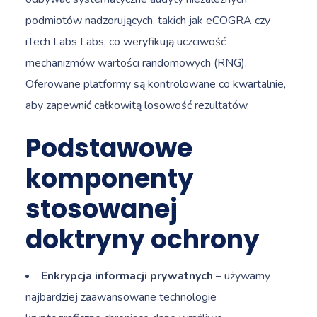
podmiotów nadzorujących, takich jak eCOGRA czy
iTech Labs Labs, co weryfikują uczciwość
mechanizmów wartości randomowych (RNG).
Oferowane platformy są kontrolowane co kwartalnie,
aby zapewnić całkowitą losowość rezultatów.
Podstawowe
komponenty
stosowanej
doktryny ochrony
Enkrypcja informacji prywatnych
– używamy
najbardziej zaawansowane technologie