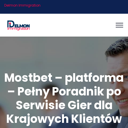
Delmon Immigration
Mostbet – platforma
– Pełny Poradnik po
Serwisie Gier dla
Krajowych Klientów