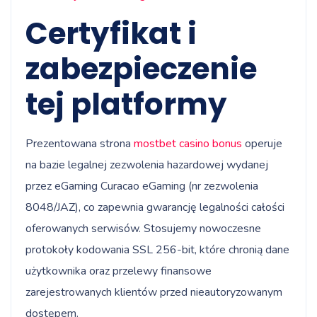
Certyfikat i
zabezpieczenie
tej platformy
Prezentowana strona
mostbet casino bonus
operuje
na bazie legalnej zezwolenia hazardowej wydanej
przez eGaming Curacao eGaming (nr zezwolenia
8048/JAZ), co zapewnia gwarancję legalności całości
oferowanych serwisów. Stosujemy nowoczesne
protokoły kodowania SSL 256-bit, które chronią dane
użytkownika oraz przelewy finansowe
zarejestrowanych klientów przed nieautoryzowanym
dostępem.