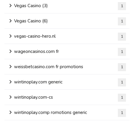
Vegas Casino (3)
1
Vegas Casino (6)
1
vegas-casino-hero.nl
1
wageoncasinos.com fr
1
weissbetcasino.com fr promotions
1
wintinoplay.com generic
1
wintinoplay.com-cs
1
wintinoplay.comp romotions generic
1