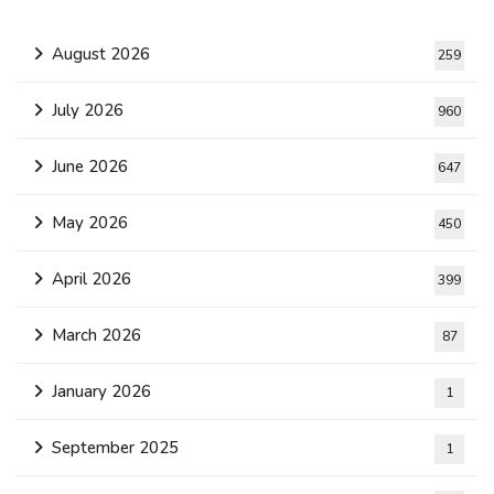
August 2026
259
July 2026
960
June 2026
647
May 2026
450
April 2026
399
March 2026
87
January 2026
1
September 2025
1