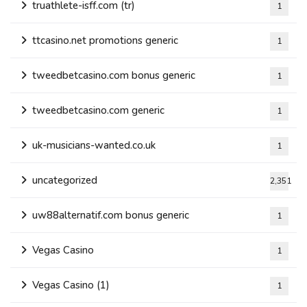
truathlete-isff.com (tr)
1
ttcasino.net promotions generic
1
tweedbetcasino.com bonus generic
1
tweedbetcasino.com generic
1
uk-musicians-wanted.co.uk
1
uncategorized
2,351
uw88alternatif.com bonus generic
1
Vegas Casino
1
Vegas Casino (1)
1