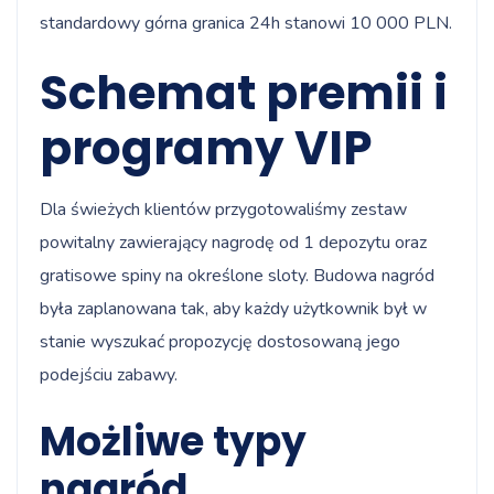
standardowy górna granica 24h stanowi 10 000 PLN.
Schemat premii i
programy VIP
Dla świeżych klientów przygotowaliśmy zestaw
powitalny zawierający nagrodę od 1 depozytu oraz
gratisowe spiny na określone sloty. Budowa nagród
była zaplanowana tak, aby każdy użytkownik był w
stanie wyszukać propozycję dostosowaną jego
podejściu zabawy.
Możliwe typy
nagród