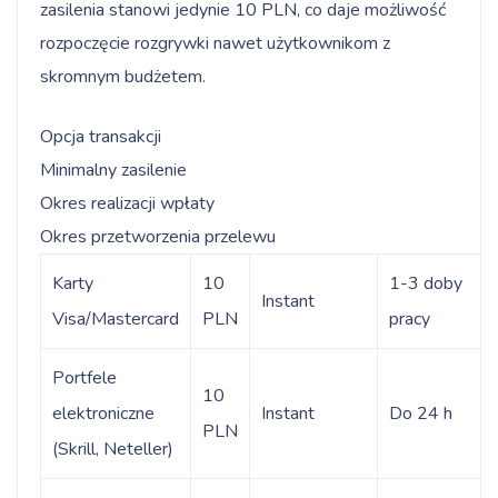
zasilenia stanowi jedynie 10 PLN, co daje możliwość
rozpoczęcie rozgrywki nawet użytkownikom z
skromnym budżetem.
Opcja transakcji
Minimalny zasilenie
Okres realizacji wpłaty
Okres przetworzenia przelewu
Karty
10
1-3 doby
Instant
Visa/Mastercard
PLN
pracy
Portfele
10
elektroniczne
Instant
Do 24 h
PLN
(Skrill, Neteller)