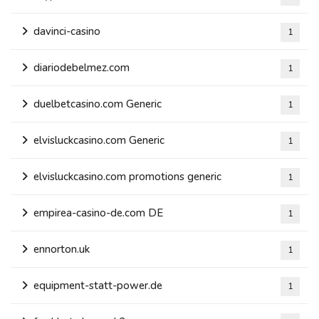
davinci-casino
1
diariodebelmez.com
1
duelbetcasino.com Generic
1
elvisluckcasino.com Generic
1
elvisluckcasino.com promotions generic
1
empirea-casino-de.com DE
1
ennorton.uk
1
equipment-statt-power.de
1