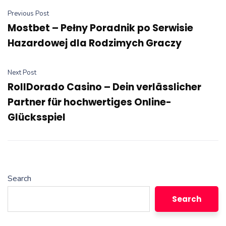
Previous Post
Mostbet – Pełny Poradnik po Serwisie
Hazardowej dla Rodzimych Graczy
Next Post
RollDorado Casino – Dein verlässlicher
Partner für hochwertiges Online-
Glücksspiel
Search
Search