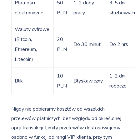
Płatności
50
1-2 doby
3-5 dni
elektroniczne
PLN
pracy
służbowych
Waluty cyfrowe
(Bitcoin,
20
Do 30 minut
Do 2 hrs
Ethereum,
PLN
Litecoin)
10
1-2 dni
Blik
Błyskawiczny
PLN
robocze
Nigdy nie pobieramy kosztów od wszelkich
przelewów płatniczych, bez względu od określonej
opcji transakcji. Limity przelewów dostosowujemy
osobno w funkcji od rangi VIP klienta, przy tym