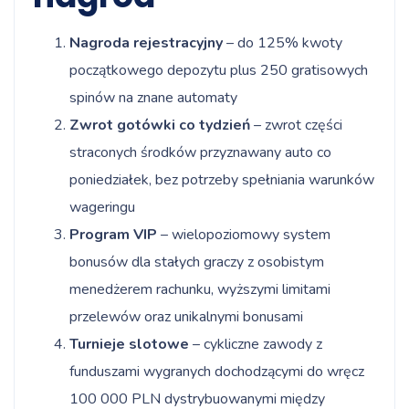
Nagroda rejestracyjny
– do 125% kwoty
początkowego depozytu plus 250 gratisowych
spinów na znane automaty
Zwrot gotówki co tydzień
– zwrot części
straconych środków przyznawany auto co
poniedziałek, bez potrzeby spełniania warunków
wageringu
Program VIP
– wielopoziomowy system
bonusów dla stałych graczy z osobistym
menedżerem rachunku, wyższymi limitami
przelewów oraz unikalnymi bonusami
Turnieje slotowe
– cykliczne zawody z
funduszami wygranych dochodzącymi do wręcz
100 000 PLN dystrybuowanymi między