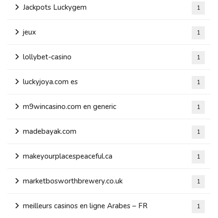
Jackpots Luckygem
1
jeux
1
lollybet-casino
1
luckyjoya.com es
1
m9wincasino.com en generic
1
madebayak.com
1
makeyourplacespeaceful.ca
1
marketbosworthbrewery.co.uk
1
meilleurs casinos en ligne Arabes – FR
1