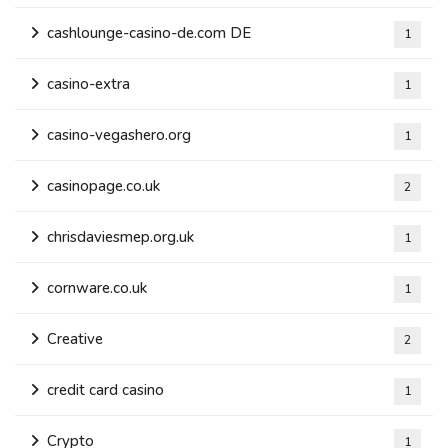
cashlounge-casino-de.com DE
1
casino-extra
1
casino-vegashero.org
1
casinopage.co.uk
2
chrisdaviesmep.org.uk
1
cornware.co.uk
1
Creative
2
credit card casino
1
Crypto
1