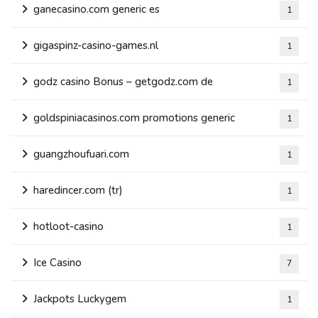
ganecasino.com generic es
1
gigaspinz-casino-games.nl
1
godz casino Bonus – getgodz.com de
1
goldspiniacasinos.com promotions generic
1
guangzhoufuari.com
1
haredincer.com (tr)
1
hotloot-casino
1
Ice Casino
7
Jackpots Luckygem
1