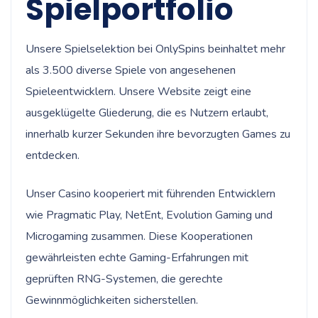
Spielportfolio
Unsere Spielselektion bei OnlySpins beinhaltet mehr
als 3.500 diverse Spiele von angesehenen
Spieleentwicklern. Unsere Website zeigt eine
ausgeklügelte Gliederung, die es Nutzern erlaubt,
innerhalb kurzer Sekunden ihre bevorzugten Games zu
entdecken.
Unser Casino kooperiert mit führenden Entwicklern
wie Pragmatic Play, NetEnt, Evolution Gaming und
Microgaming zusammen. Diese Kooperationen
gewährleisten echte Gaming-Erfahrungen mit
geprüften RNG-Systemen, die gerechte
Gewinnmöglichkeiten sicherstellen.