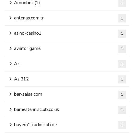
Amonbet (1)
1
antenas.com.tr
1
asino-casino1
1
aviator game
1
Az
1
Az 312
1
bar-salsa.com
1
barnestennisclub.co.uk
1
bayern1-radioclub.de
1