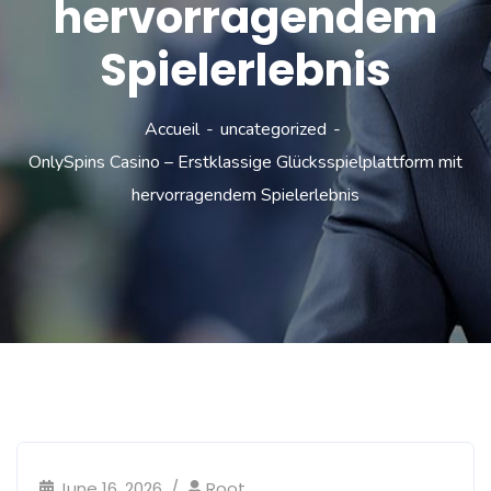
hervorragendem
Spielerlebnis
Accueil
uncategorized
OnlySpins Casino – Erstklassige Glücksspielplattform mit
hervorragendem Spielerlebnis
June 16, 2026
Root