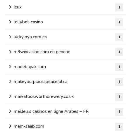
jeux
1
lollybet-casino
1
luckyjoya.com es
1
m9wincasino.com en generic
1
madebayak.com
1
makeyourplacespeaceful.ca
1
marketbosworthbrewery.co.uk
1
meilleurs casinos en ligne Arabes – FR
1
mem-saab.com
1