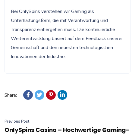
Bei OnlySpins verstehen wir Gaming als
Unterhaltungsform, die mit Verantwortung und
Transparenz einhergehen muss. Die kontinuierliche
Weiterentwicklung basiert auf dem Feedback unserer
Gemeinschaft und den neuesten technologischen
Innovationen der Industrie.
Share:
Previous Post
OnlySpins Casino – Hochwertige Gaming-