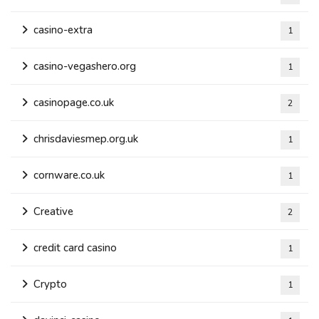
casino-extra
1
casino-vegashero.org
1
casinopage.co.uk
2
chrisdaviesmep.org.uk
1
cornware.co.uk
1
Creative
2
credit card casino
1
Crypto
1