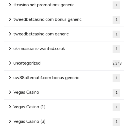
ttcasino.net promotions generic
1
tweedbetcasino.com bonus generic
1
tweedbetcasino.com generic
1
uk-musicians-wanted.co.uk
1
uncategorized
2,348
uw88alternatif.com bonus generic
1
Vegas Casino
1
Vegas Casino (1)
1
Vegas Casino (3)
1