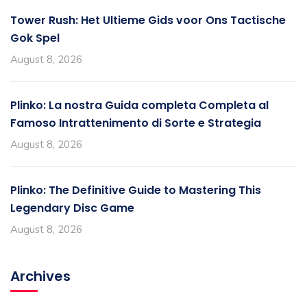
Tower Rush: Het Ultieme Gids voor Ons Tactische
Gok Spel
August 8, 2026
Plinko: La nostra Guida completa Completa al
Famoso Intrattenimento di Sorte e Strategia
August 8, 2026
Plinko: The Definitive Guide to Mastering This
Legendary Disc Game
August 8, 2026
Archives