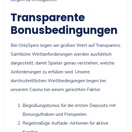
Transparente
Bonusbedingungen
Bei OnlySpins legen wir großen Wert auf Transparenz.
Sämtliche Wettanforderungen werden ausführlich
dargestellt, damit Spieler genau verstehen, welche
Anforderungen zu erfüllen sind. Unsere
durchschnittlichen Wettbedingungen liegen bei
unserem Casino bei einem gerechten Faktor.
Begrüßungsbonus für die ersten Deposits mit
Bonusguthaben und Freispielen
Regelmäßige Auflade-Aktionen für aktive
Kunden