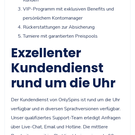
VIP-Programm mit exklusiven Benefits und
persönlichem Kontomanager
Rückerstattungen zur Absicherung
Turniere mit garantierten Preispools
Exzellenter
Kundendienst
rund um die Uhr
Der Kundendienst von OnlySpins ist rund um die Uhr
verfügbar und in diversen Sprachversionen verfügbar.
Unser qualifiziertes Support-Team erledigt Anfragen
über Live-Chat, Email und Hotline. Die mittlere