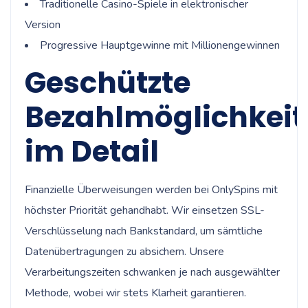
Traditionelle Casino-Spiele in elektronischer
Version
Progressive Hauptgewinne mit Millionengewinnen
Geschützte
Bezahlmöglichkeit
im Detail
Finanzielle Überweisungen werden bei OnlySpins mit
höchster Priorität gehandhabt. Wir einsetzen SSL-
Verschlüsselung nach Bankstandard, um sämtliche
Datenübertragungen zu absichern. Unsere
Verarbeitungszeiten schwanken je nach ausgewählter
Methode, wobei wir stets Klarheit garantieren.