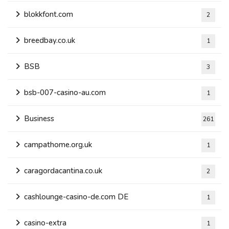
blokkfont.com
2
breedbay.co.uk
1
BSB
3
bsb-007-casino-au.com
1
Business
261
campathome.org.uk
1
caragordacantina.co.uk
2
cashlounge-casino-de.com DE
1
casino-extra
1