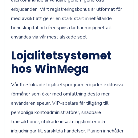
återkommande användare genom generösa
erbjudanden. Vårt registreringsbonus är utformat för
med avsikt att ge er en stark start innehållande
bonuskapital och freespins där har möjlighet att
användas via vår mest älskade spel.
Lojalitetsystemet
hos WinMega
Vår flerskiktade lojalitetsprogram erbjuder exklusiva
förmåner som ökar med omfattning desto mer
användaren spelar. VIP-spelare får tillgång till
personliga kontoadministratörer, snabbare
transaktioner, utökade insättningslimiter och
inbjudningar till särskilda händelser. Planen innehåller