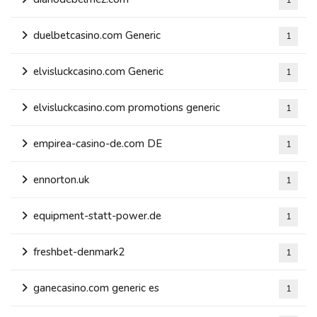
1
duelbetcasino.com Generic
1
elvisluckcasino.com Generic
1
elvisluckcasino.com promotions generic
1
empirea-casino-de.com DE
1
ennorton.uk
1
equipment-statt-power.de
1
freshbet-denmark2
1
ganecasino.com generic es
1