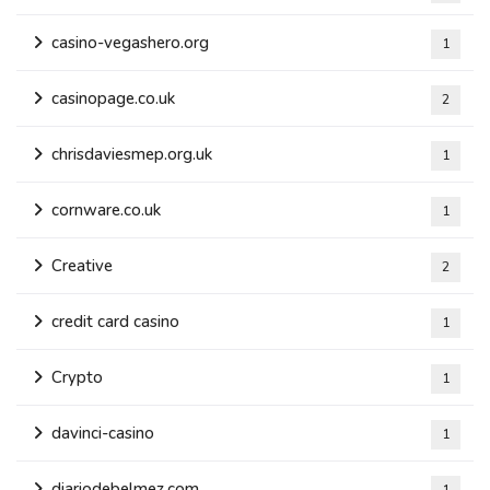
casino-vegashero.org
1
casinopage.co.uk
2
chrisdaviesmep.org.uk
1
cornware.co.uk
1
Creative
2
credit card casino
1
Crypto
1
davinci-casino
1
diariodebelmez.com