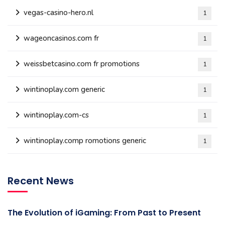
vegas-casino-hero.nl
1
wageoncasinos.com fr
1
weissbetcasino.com fr promotions
1
wintinoplay.com generic
1
wintinoplay.com-cs
1
wintinoplay.comp romotions generic
1
Recent News
The Evolution of iGaming: From Past to Present