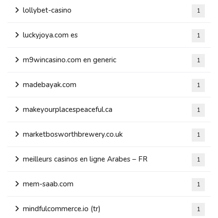
lollybet-casino
1
luckyjoya.com es
1
m9wincasino.com en generic
1
madebayak.com
1
makeyourplacespeaceful.ca
1
marketbosworthbrewery.co.uk
1
meilleurs casinos en ligne Arabes – FR
1
mem-saab.com
1
mindfulcommerce.io (tr)
1