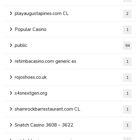
playaugustapines.com CL
2
Popular Casino
1
public
94
retimbacasino.com generic es
1
rojoshoes.co.uk
1
s4snextgen.org
1
shamrockbarrestaurant.com CL
1
Snatch Casino 3608 – 3622
1