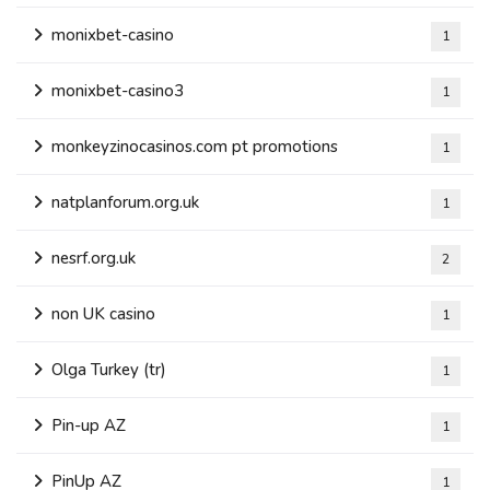
monixbet-casino
1
monixbet-casino3
1
monkeyzinocasinos.com pt promotions
1
natplanforum.org.uk
1
nesrf.org.uk
2
non UK casino
1
Olga Turkey (tr)
1
Pin-up AZ
1
PinUp AZ
1