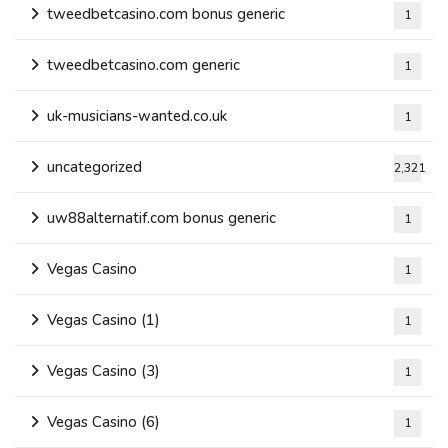
tweedbetcasino.com bonus generic
1
tweedbetcasino.com generic
1
uk-musicians-wanted.co.uk
1
uncategorized
2,321
uw88alternatif.com bonus generic
1
Vegas Casino
1
Vegas Casino (1)
1
Vegas Casino (3)
1
Vegas Casino (6)
1