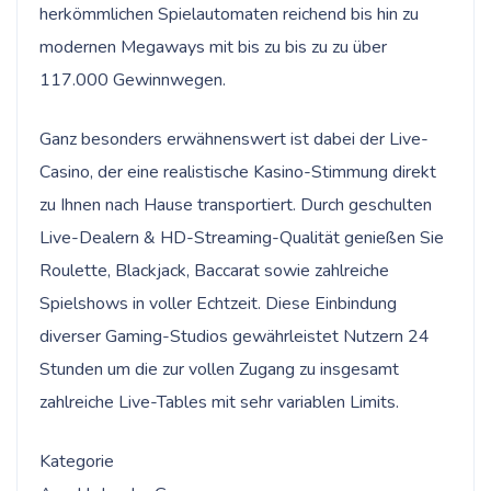
herkömmlichen Spielautomaten reichend bis hin zu
modernen Megaways mit bis zu bis zu zu über
117.000 Gewinnwegen.
Ganz besonders erwähnenswert ist dabei der Live-
Casino, der eine realistische Kasino-Stimmung direkt
zu Ihnen nach Hause transportiert. Durch geschulten
Live-Dealern & HD-Streaming-Qualität genießen Sie
Roulette, Blackjack, Baccarat sowie zahlreiche
Spielshows in voller Echtzeit. Diese Einbindung
diverser Gaming-Studios gewährleistet Nutzern 24
Stunden um die zur vollen Zugang zu insgesamt
zahlreiche Live-Tables mit sehr variablen Limits.
Kategorie