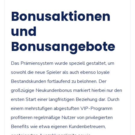
Bonusaktionen
und
Bonusangebote
Das Prämiensystem wurde speziell gestaltet, um
sowohl die neue Spieler als auch ebenso loyale
Bestandskunden fortlaufend zu belohnen. Der
großzügige Neukundenbonus markiert hierbei nur den
ersten Start einer langfristigen Beziehung dar. Durch
einem mehrstufigen abgestuften VIP-Programm
profitieren regelmäßige Nutzer von privilegierten
Benefits wie etwa eigenen Kundenbetreuern,