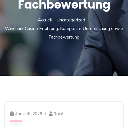
Fachbewertung
Accueil
uncategorized
Winshark Casino Erfahrung: Komplette Untersuchung sowie
Fachbewertung
June 16, 2026
Root