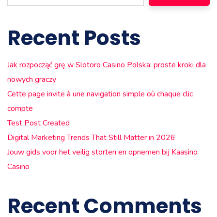
Recent Posts
Jak rozpocząć grę w Slotoro Casino Polska: proste kroki dla
nowych graczy
Cette page invite à une navigation simple où chaque clic
compte
Test Post Created
Digital Marketing Trends That Still Matter in 2026
Jouw gids voor het veilig storten en opnemen bij Kaasino
Casino
Recent Comments