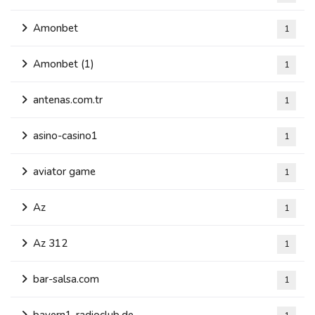
Amonbet
1
Amonbet (1)
1
antenas.com.tr
1
asino-casino1
1
aviator game
1
Az
1
Az 312
1
bar-salsa.com
1
bayern1-radioclub.de