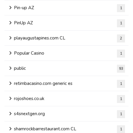
Pin-up AZ
1
PinUp AZ
1
playaugustapines.com CL
2
Popular Casino
1
public
93
retimbacasino.com generic es
1
rojoshoes.co.uk
1
s4snextgen.org
1
shamrockbarrestaurant.com CL
1