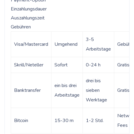
Einzahlungsdauer
Auszahlungszeit
Gebühren
3-5
Visa/Mastercard
Umgehend
Gebühre
Arbeitstage
Skrill/Neteller
Sofort
0-24 h
Gratis
drei bis
ein bis drei
Banktransfer
sieben
Gratis
Arbeitstage
Werktage
Networ
Bitcoin
15-30 m
1-2 Std.
Fees