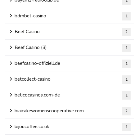
1
bdmbet-casino
1
Beef Casino
2
Beef Casino (3)
1
beefcasino-offiziell.de
1
betcollect-casino
1
beticocasinos.com-de
1
biaicakewomenscooperative.com
2
bijoucoffee.co.uk
1