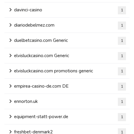
davinci-casino
1
diariodebelmez.com
1
duelbetcasino.com Generic
1
elvisluckcasino.com Generic
1
elvisluckcasino.com promotions generic
1
empirea-casino-de.com DE
1
ennorton.uk
1
equipment-statt-power.de
1
freshbet-denmark2
1