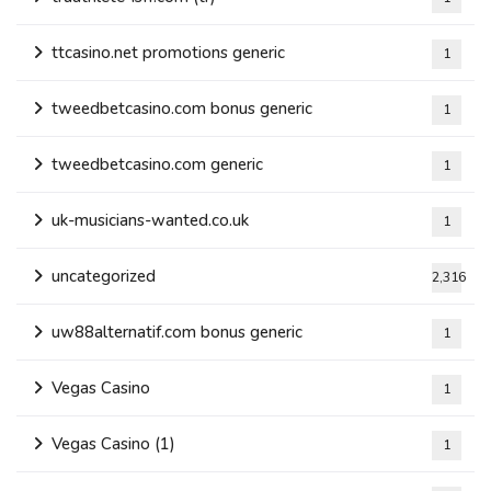
ttcasino.net promotions generic
1
tweedbetcasino.com bonus generic
1
tweedbetcasino.com generic
1
uk-musicians-wanted.co.uk
1
uncategorized
2,316
uw88alternatif.com bonus generic
1
Vegas Casino
1
Vegas Casino (1)
1