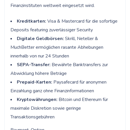
Finanzinstituten weltweit eingesetzt wird.
Kreditkarten:
Visa & Mastercard für die sofortige
Deposits featuring zuverlässiger Security
Digitale Geldbörsen:
Skrill, Neteller &
MuchBetter ermöglichen rasante Abhebungen
innerhalb von nur 24 Stunden
SEPA-Transfer:
Bewährte Banktransfers zur
Abwicklung höhere Beträge
Prepaid-Karten:
Paysafecard für anonymen
Einzahlung ganz ohne Finanzinformationen
Kryptowährungen:
Bitcoin und Ethereum für
maximale Diskretion sowie geringe
Transaktionsgebühren
Payment-Option