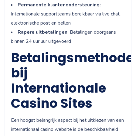
Permanente klantenondersteuning:
Internationale supportteams bereikbaar via live chat,
elektronische post en bellen
Rapere uitbetalingen:
Betalingen doorgaans
binnen 24 uur uur uitgevoerd
Betalingsmethode
bij
Internationale
Casino Sites
Een hoogst belangrijk aspect bij het uitkiezen van een
internationaal casino website is de beschikbaarheid