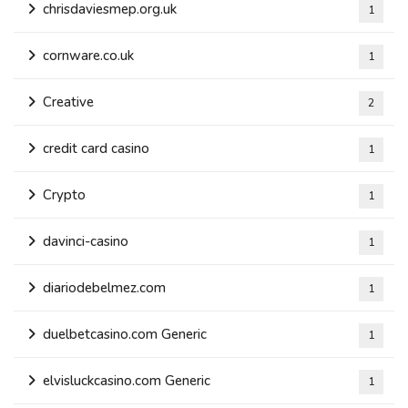
chrisdaviesmep.org.uk
1
cornware.co.uk
1
Creative
2
credit card casino
1
Crypto
1
davinci-casino
1
diariodebelmez.com
1
duelbetcasino.com Generic
1
elvisluckcasino.com Generic
1