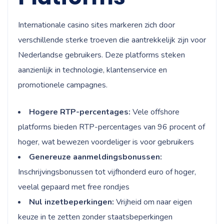
Internationale casino sites markeren zich door
verschillende sterke troeven die aantrekkelijk zijn voor
Nederlandse gebruikers. Deze platforms steken
aanzienlijk in technologie, klantenservice en
promotionele campagnes.
Hogere RTP-percentages:
Vele offshore
platforms bieden RTP-percentages van 96 procent of
hoger, wat bewezen voordeliger is voor gebruikers
Genereuze aanmeldingsbonussen:
Inschrijvingsbonussen tot vijfhonderd euro of hoger,
veelal gepaard met free rondjes
Nul inzetbeperkingen:
Vrijheid om naar eigen
keuze in te zetten zonder staatsbeperkingen