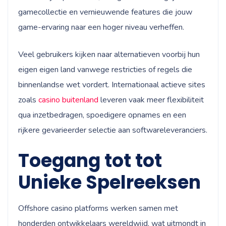
gamecollectie en vernieuwende features die jouw
game-ervaring naar een hoger niveau verheffen.
Veel gebruikers kijken naar alternatieven voorbij hun
eigen eigen land vanwege restricties of regels die
binnenlandse wet vordert. Internationaal actieve sites
zoals
casino buitenland
leveren vaak meer flexibiliteit
qua inzetbedragen, spoedigere opnames en een
rijkere gevarieerder selectie aan softwareleveranciers.
Toegang tot tot
Unieke Spelreeksen
Offshore casino platforms werken samen met
honderden ontwikkelaars wereldwijd, wat uitmondt in