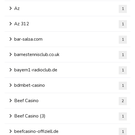
Az
1
Az 312
1
bar-salsa.com
1
barnestennisclub.co.uk
1
bayern1-radioclub.de
1
bdmbet-casino
1
Beef Casino
2
Beef Casino (3)
1
beefcasino-offiziell.de
1