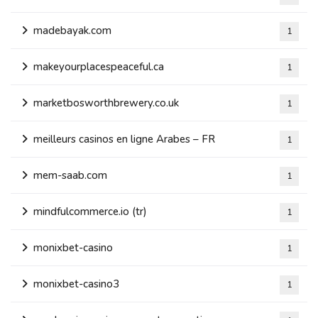
madebayak.com
1
makeyourplacespeaceful.ca
1
marketbosworthbrewery.co.uk
1
meilleurs casinos en ligne Arabes – FR
1
mem-saab.com
1
mindfulcommerce.io (tr)
1
monixbet-casino
1
monixbet-casino3
1