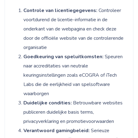
Controle van licentiegegevens:
Controleer
voortdurend de licentie-informatie in de
onderkant van de webpagina en check deze
door de officiële website van de controlerende
organisatie
Goedkeuring van speluitkomsten:
Speuren
naar accreditaties van neutrale
keuringsinstellingen zoals eCOGRA of iTech
Labs die de eerlijkheid van spelsoftware
waarborgen
Duidelijke condities:
Betrouwbare websites
publiceren duidelijke basis terms,
privacyverklaring en promotievoorwaarden
Verantwoord gamingbeleid:
Serieuze