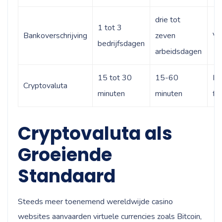
drie tot
1 tot 3
Bankoverschrijving
zeven
Va
bedrijfsdagen
arbeidsdagen
15 tot 30
15-60
Ne
Cryptovaluta
minuten
minuten
fe
Cryptovaluta als
Groeiende
Standaard
Steeds meer toenemend wereldwijde casino
websites aanvaarden virtuele currencies zoals Bitcoin,