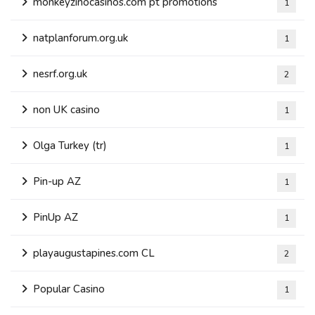
monkeyzinocasinos.com pt promotions
1
natplanforum.org.uk
1
nesrf.org.uk
2
non UK casino
1
Olga Turkey (tr)
1
Pin-up AZ
1
PinUp AZ
1
playaugustapines.com CL
2
Popular Casino
1