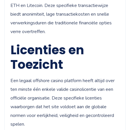
ETH en Litecoin. Deze specifieke transactiewijze
biedt anonimiteit, lage transactiekosten en snelle
verwerkingsduren die traditionele financiële opties
verre overtreffen.
Licenties en
Toezicht
Een legaal offshore casino platform heeft altijd over
ten minste één enkele valide casinolicentie van een
officiële organisatie. Deze specifieke licenties
waarborgen dat het site voldoet aan de globale
normen voor eerlijkheid, veiligheid en gecontroleerd
spelen.