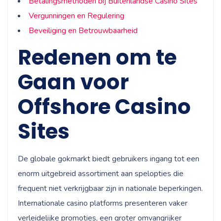
Betalingsmethoden bij Buitenlandse Casino Sites
Vergunningen en Regulering
Beveiliging en Betrouwbaarheid
Redenen om te
Gaan voor
Offshore Casino
Sites
De globale gokmarkt biedt gebruikers ingang tot een
enorm uitgebreid assortiment aan spelopties die
frequent niet verkrijgbaar zijn in nationale beperkingen.
Internationale casino platforms presenteren vaker
verleidelijke promoties, een groter omvangrijker