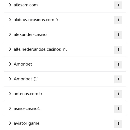
ailesam.com
1
akibawincasinos.com fr
1
alexander-casino
1
alle nederlandse casinos_nl
1
Amonbet
1
Amonbet (1)
1
antenas.com.tr
1
asino-casino1
1
aviator game
1