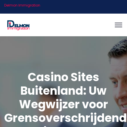
Delmon Immigration
Casino Sites
Buitenland: Uw
Wegwijzer voor
Grensoverschrijdend