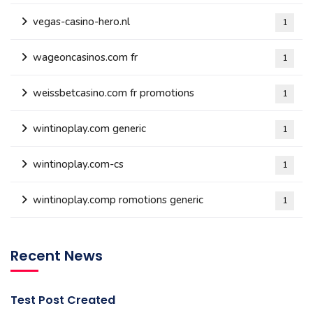
vegas-casino-hero.nl
1
wageoncasinos.com fr
1
weissbetcasino.com fr promotions
1
wintinoplay.com generic
1
wintinoplay.com-cs
1
wintinoplay.comp romotions generic
1
Recent News
Test Post Created