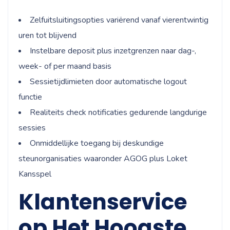
Zelfuitsluitingsopties variërend vanaf vierentwintig
uren tot blijvend
Instelbare deposit plus inzetgrenzen naar dag-,
week- of per maand basis
Sessietijdlimieten door automatische logout
functie
Realiteits check notificaties gedurende langdurige
sessies
Onmiddellijke toegang bij deskundige
steunorganisaties waaronder AGOG plus Loket
Kansspel
Klantenservice
op Het Hoogste