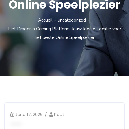
Online Speelplezier
Accueil
uncategorized
Het Dragonia Gaming Platform: Jouw Ideale Locatie voor
het beste Online Speelplezier
June 17, 2026
Root