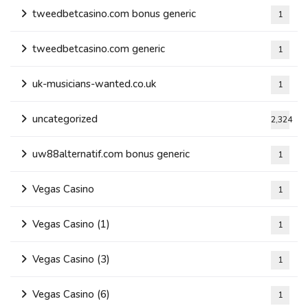
tweedbetcasino.com bonus generic
1
tweedbetcasino.com generic
1
uk-musicians-wanted.co.uk
1
uncategorized
2,324
uw88alternatif.com bonus generic
1
Vegas Casino
1
Vegas Casino (1)
1
Vegas Casino (3)
1
Vegas Casino (6)
1