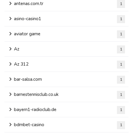
antenas.com.tr
1
asino-casino1
1
aviator game
1
Az
1
Az 312
1
bar-salsa.com
1
barnestennisclub.co.uk
1
bayern1-radioclub.de
1
bdmbet-casino
1