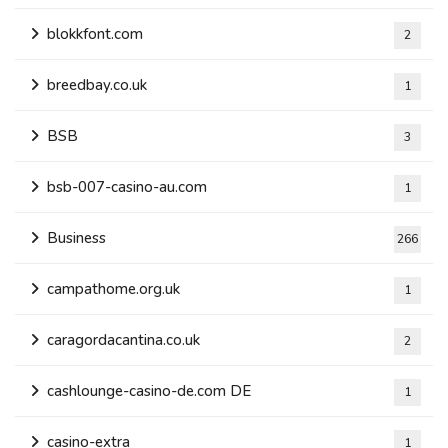
blokkfont.com
2
breedbay.co.uk
1
BSB
3
bsb-007-casino-au.com
1
Business
266
campathome.org.uk
1
caragordacantina.co.uk
2
cashlounge-casino-de.com DE
1
casino-extra
1