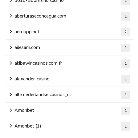
5610-Boomzino Casino
1
aberturasaconcagua.com
1
aeroapp.net
2
ailesam.com
1
akibawincasinos.com fr
1
alexander-casino
1
alle nederlandse casinos_nl
1
Amonbet
1
Amonbet (1)
1