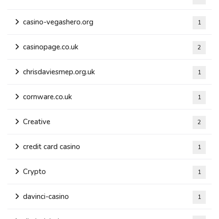
casino-vegashero.org
1
casinopage.co.uk
2
chrisdaviesmep.org.uk
1
cornware.co.uk
1
Creative
2
credit card casino
1
Crypto
1
davinci-casino
1