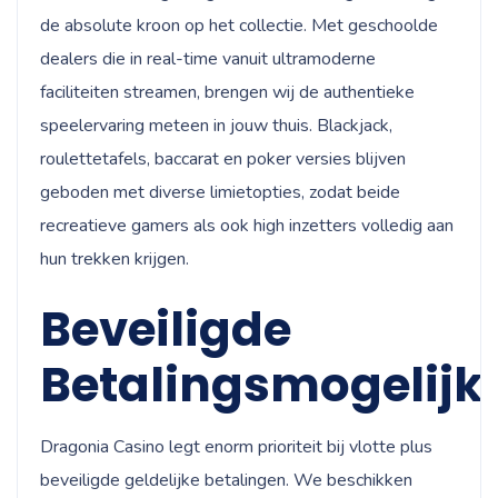
de absolute kroon op het collectie. Met geschoolde
dealers die in real-time vanuit ultramoderne
faciliteiten streamen, brengen wij de authentieke
speelervaring meteen in jouw thuis. Blackjack,
roulettetafels, baccarat en poker versies blijven
geboden met diverse limietopties, zodat beide
recreatieve gamers als ook high inzetters volledig aan
hun trekken krijgen.
Beveiligde
Betalingsmogelij
Dragonia Casino legt enorm prioriteit bij vlotte plus
beveiligde geldelijke betalingen. We beschikken