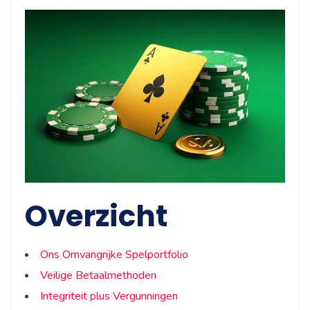
Overzicht
Ons Omvangrijke Spelportfolio
Veilige Betaalmethoden
Integriteit plus Vergunningen