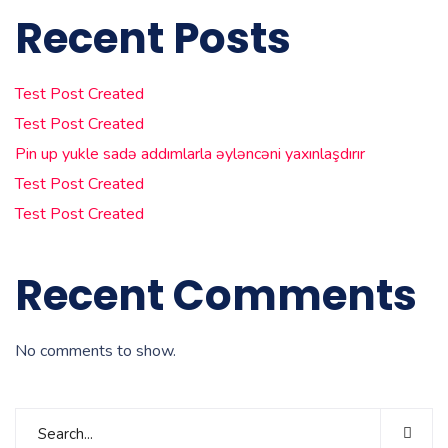
Recent Posts
Test Post Created
Test Post Created
Pin up yukle sadə addımlarla əyləncəni yaxınlaşdırır
Test Post Created
Test Post Created
Recent Comments
No comments to show.