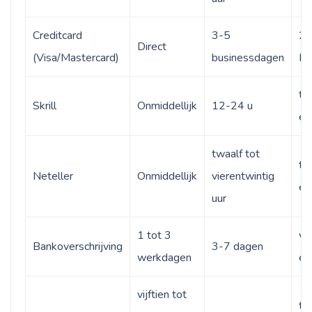
Creditcard
3-5
2
Direct
(Visa/Mastercard)
businessdagen
E
ti
Skrill
Onmiddellijk
12-24 u
eu
twaalf tot
ti
Neteller
Onmiddellijk
vierentwintig
eu
uur
1 tot 3
vij
Bankoverschrijving
3-7 dagen
werkdagen
eu
vijftien tot
tw