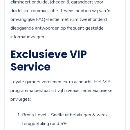
elimineert onduidelijkheden & garandeert voor
duidelijke communicatie. Tevens hebben wij van ‘n
omvangrijke FAQ-sectie met ruim tweehonderd
diepgaande antwoorden op frequent gestelde
informatievragen.
Exclusieve VIP
Service
Loyale gamers verdienen extra aandacht. Het VIP-
programma bestaat uit vijf niveaus, ieder via unieke
privileges:
Brons Level – Snelle uitbetalingen & week-
terugbetaling rond 5%