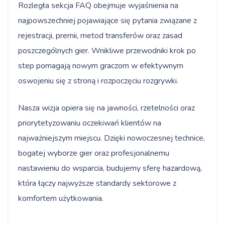
Rozległa sekcja FAQ obejmuje wyjaśnienia na
najpowszechniej pojawiające się pytania związane z
rejestracji, premii, metod transferów oraz zasad
poszczególnych gier. Wnikliwe przewodniki krok po
step pomagają nowym graczom w efektywnym
oswojeniu się z stroną i rozpoczęciu rozgrywki.
Nasza wizja opiera się na jawności, rzetelności oraz
priorytetyzowaniu oczekiwań klientów na
najważniejszym miejscu. Dzięki nowoczesnej technice,
bogatej wyborze gier oraz profesjonalnemu
nastawieniu do wsparcia, budujemy sferę hazardową,
która łączy najwyższe standardy sektorowe z
komfortem użytkowania.