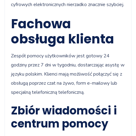
cyfrowych elektronicznych nierzadko znacznie szybciej.
Fachowa
obsługa klienta
Zespół pomocy użytkowników jest gotowy 24
godziny przez 7 dni w tygodniu, dostarczając asystę w
języku polskim. Klienci mają możliwość połączyć się z
obsługą poprzez czat na żywo, form e-mailowy lub
specjalną telefoniczną telefoniczną.
Zbiór wiadomości i
centrum pomocy