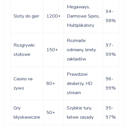
Megaways,
94-
Sloty do gier
1200+
Darmowe Spins,
98%
Multiplikatory
Rozmaite
Rozgrywki
97-
150+
odmiany, limity
stołowe
99%
zakładów
Prawdziwi
Casino na
96-
80+
dealerzy, HD
żywo
99%
stream
Gry
Szybkie tury,
95-
50+
błyskawiczne
łatwe zasady
97%