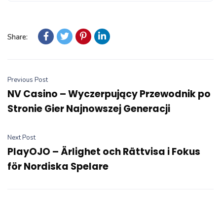
Share:
Previous Post
NV Casino – Wyczerpujący Przewodnik po
Stronie Gier Najnowszej Generacji
Next Post
PlayOJO – Ärlighet och Rättvisa i Fokus
för Nordiska Spelare