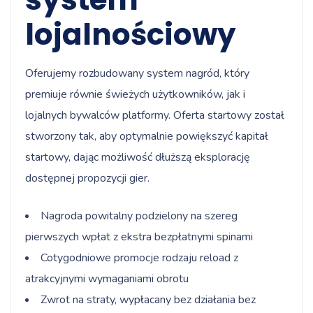
lojalnościowy
Oferujemy rozbudowany system nagród, który
premiuje równie świeżych użytkowników, jak i
lojalnych bywalców platformy. Oferta startowy został
stworzony tak, aby optymalnie powiększyć kapitał
startowy, dając możliwość dłuższą eksplorację
dostępnej propozycji gier.
Nagroda powitalny podzielony na szereg
pierwszych wpłat z ekstra bezpłatnymi spinami
Cotygodniowe promocje rodzaju reload z
atrakcyjnymi wymaganiami obrotu
Zwrot na straty, wypłacany bez działania bez