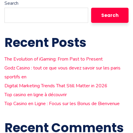
Search
Search
Recent Posts
The Evolution of iGaming: From Past to Present
Godz Casino : tout ce que vous devez savoir sur les paris
sportifs en
Digital Marketing Trends That Still Matter in 2026
Top casino en ligne à découvrir
Top Casino en Ligne : Focus sur les Bonus de Bienvenue
Recent Comments