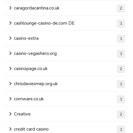
caragordacantina.co.uk
2
cashlounge-casino-de.com DE
1
casino-extra
1
casino-vegashero.org
1
casinopage.co.uk
2
chrisdaviesmep.org.uk
1
cornware.co.uk
1
Creative
2
credit card casino
1