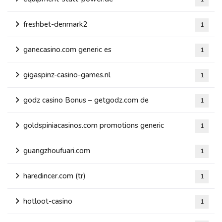
freshbet-denmark2
1
ganecasino.com generic es
1
gigaspinz-casino-games.nl
1
godz casino Bonus – getgodz.com de
1
goldspiniacasinos.com promotions generic
1
guangzhoufuari.com
1
haredincer.com (tr)
1
hotloot-casino
1