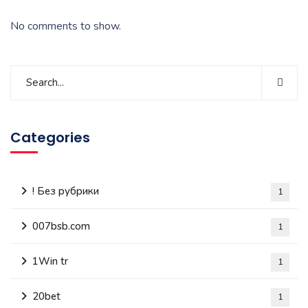
No comments to show.
Categories
! Без рубрики
1
007bsb.com
1
1Win tr
1
20bet
1