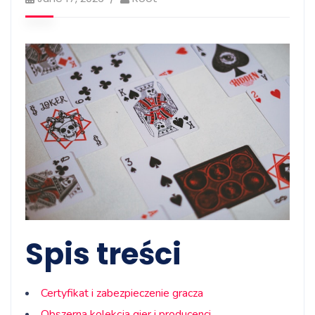
Spis treści
Certyfikat i zabezpieczenie gracza
Obszerna kolekcja gier i producenci