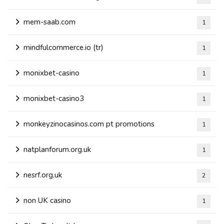
mem-saab.com
1
mindfulcommerce.io (tr)
1
monixbet-casino
1
monixbet-casino3
1
monkeyzinocasinos.com pt promotions
1
natplanforum.org.uk
1
nesrf.org.uk
2
non UK casino
1