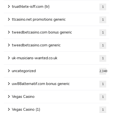
truathlete-isff.com (tr)
1
ttcasino.net promotions generic
1
tweedbetcasino.com bonus generic
1
tweedbetcasino.com generic
1
uk-musicians-wanted.co.uk
1
uncategorized
2,348
uw88alternatif.com bonus generic
1
Vegas Casino
1
Vegas Casino (1)
1