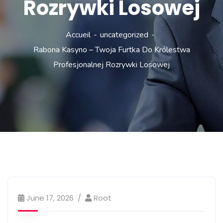
Rozrywki Losowej
Accueil
uncategorized
Rabona Kasyno – Twoja Furtka Do Królestwa
Profesjonalnej Rozrywki Losowej
June 17, 2026
Root