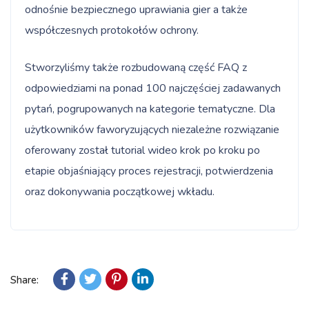
odnośnie bezpiecznego uprawiania gier a także
współczesnych protokołów ochrony.
Stworzyliśmy także rozbudowaną część FAQ z
odpowiedziami na ponad 100 najczęściej zadawanych
pytań, pogrupowanych na kategorie tematyczne. Dla
użytkowników faworyzujących niezależne rozwiązanie
oferowany został tutorial wideo krok po kroku po
etapie objaśniający proces rejestracji, potwierdzenia
oraz dokonywania początkowej wkładu.
Share: