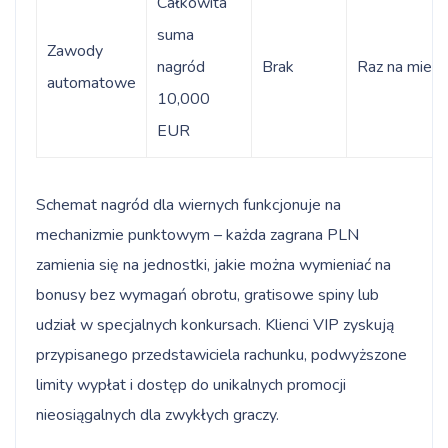
Całkowita
suma
Zawody
nagród
Brak
Raz na miesi
automatowe
10,000
EUR
Schemat nagród dla wiernych funkcjonuje na
mechanizmie punktowym – każda zagrana PLN
zamienia się na jednostki, jakie można wymieniać na
bonusy bez wymagań obrotu, gratisowe spiny lub
udział w specjalnych konkursach. Klienci VIP zyskują
przypisanego przedstawiciela rachunku, podwyższone
limity wypłat i dostęp do unikalnych promocji
nieosiągalnych dla zwykłych graczy.