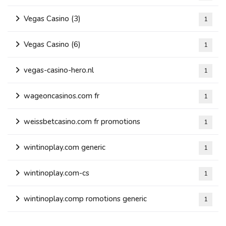
Vegas Casino (3)
1
Vegas Casino (6)
1
vegas-casino-hero.nl
1
wageoncasinos.com fr
1
weissbetcasino.com fr promotions
1
wintinoplay.com generic
1
wintinoplay.com-cs
1
wintinoplay.comp romotions generic
1