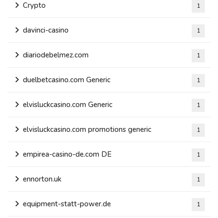
Crypto
1
davinci-casino
1
diariodebelmez.com
1
duelbetcasino.com Generic
1
elvisluckcasino.com Generic
1
elvisluckcasino.com promotions generic
1
empirea-casino-de.com DE
1
ennorton.uk
1
equipment-statt-power.de
1