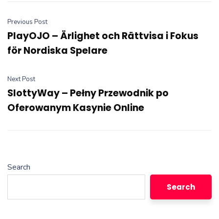
Previous Post
PlayOJO – Ärlighet och Rättvisa i Fokus
för Nordiska Spelare
Next Post
SlottyWay – Pełny Przewodnik po
Oferowanym Kasynie Online
Search
Search