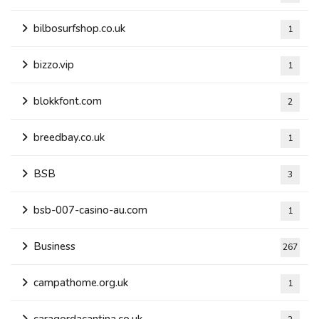
bilbosurfshop.co.uk
1
bizzo.vip
1
blokkfont.com
2
breedbay.co.uk
1
BSB
3
bsb-007-casino-au.com
1
Business
267
campathome.org.uk
1