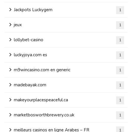
Jackpots Luckygem
1
jeux
1
lollybet-casino
1
luckyjoya.com es
1
m9wincasino.com en generic
1
madebayak.com
1
makeyourplacespeaceful.ca
1
marketbosworthbrewery.co.uk
1
meilleurs casinos en ligne Arabes – FR
1