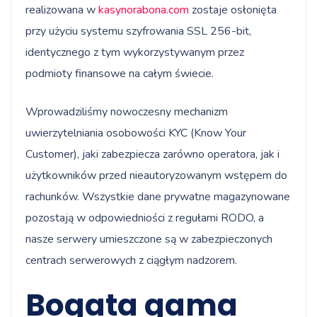
realizowana w
kasynorabona.com
zostaje osłonięta
przy użyciu systemu szyfrowania SSL 256-bit,
identycznego z tym wykorzystywanym przez
podmioty finansowe na całym świecie.
Wprowadziliśmy nowoczesny mechanizm
uwierzytelniania osobowości KYC (Know Your
Customer), jaki zabezpiecza zarówno operatora, jak i
użytkowników przed nieautoryzowanym wstępem do
rachunków. Wszystkie dane prywatne magazynowane
pozostają w odpowiedniości z regułami RODO, a
nasze serwery umieszczone są w zabezpieczonych
centrach serwerowych z ciągłym nadzorem.
Bogata gama