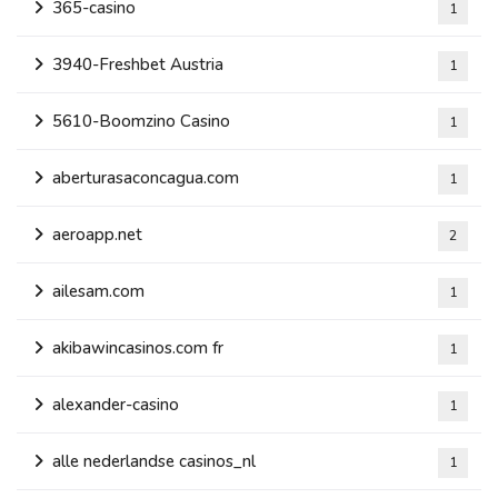
365-casino
1
3940-Freshbet Austria
1
5610-Boomzino Casino
1
aberturasaconcagua.com
1
aeroapp.net
2
ailesam.com
1
akibawincasinos.com fr
1
alexander-casino
1
alle nederlandse casinos_nl
1