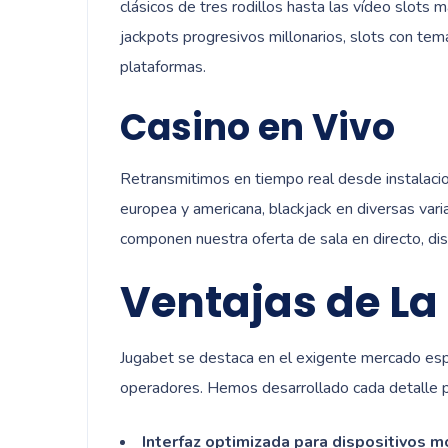
clásicos de tres rodillos hasta las vídeo slots
jackpots progresivos millonarios, slots con te
plataformas.
Casino en Vivo
Retransmitimos en tiempo real desde instalacio
europea y americana, blackjack en diversas vari
componen nuestra oferta de sala en directo, dis
Ventajas de La
Jugabet se destaca en el exigente mercado esp
operadores. Hemos desarrollado cada detalle pe
Interfaz optimizada para dispositivos m