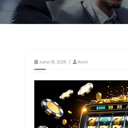
June 18, 2026
Root