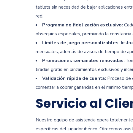
tablets sin necesidad de bajar aplicaciones ext
red.
Programa de fidelización exclusivo:
Cada
obsequios especiales, premiando la constancia 
Límites de juego personalizables:
Instru
mensuales, además de avisos de tiempo de apue
Promociones semanales renovadas:
Tor
tiradas gratis en lanzamientos exclusivos y ince
Validación rápida de cuenta:
Proceso de c
comenzar a cobrar ganancias en el mínimo tiemp
Servicio al Cli
Nuestro equipo de asistencia opera totalmente
específicas del jugador ibérico. Ofrecemos asis