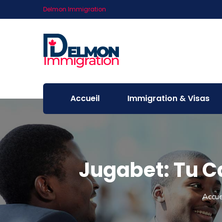
Delmon Immigration
Accueil
Immigration & Visas
Jugabet: Tu C
Accue