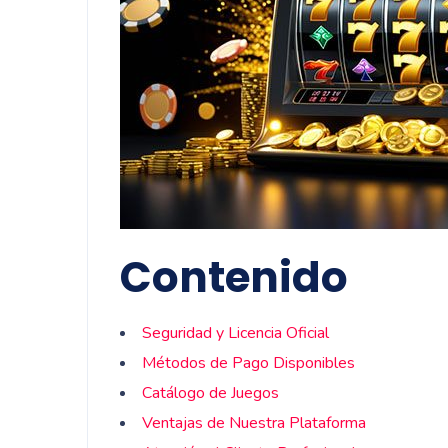
Contenido
Seguridad y Licencia Oficial
Métodos de Pago Disponibles
Catálogo de Juegos
Ventajas de Nuestra Plataforma