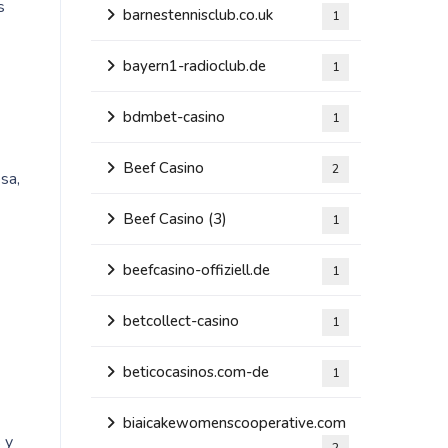
s
barnestennisclub.co.uk
1
bayern1-radioclub.de
1
bdmbet-casino
1
Beef Casino
2
sa,
Beef Casino (3)
1
beefcasino-offiziell.de
1
betcollect-casino
1
beticocasinos.com-de
1
biaicakewomenscooperative.com
 y