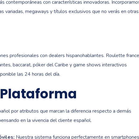
 más contemporáneas con características innovadoras. Incorporamo
mas variadas, megaways y títulos exclusivos que no verás en otras
nes profesionales con dealers hispanohablantes. Roulette france
antes, baccarat, póker del Caribe y game shows interactivos
ponible las 24 horas del día.
 Plataforma
añol por atributos que marcan la diferencia respecto a demás
nsando en la vivencia del cliente español.
óviles:
Nuestra sistema funciona perfectamente en smartphones