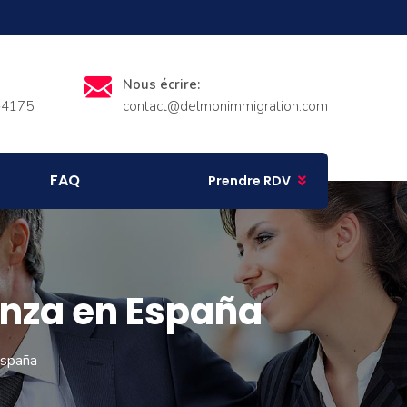
Nous écrire:
-4175
contact@delmonimmigration.com
FAQ
Prendre RDV
anza en España
España