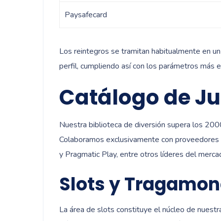
Paysafecard
Los reintegros se tramitan habitualmente en un
perfil, cumpliendo así con los parámetros más 
Catálogo de J
Nuestra biblioteca de diversión supera los 2000
Colaboramos exclusivamente con proveedores c
y Pragmatic Play, entre otros líderes del merca
Slots y Tragamon
La área de slots constituye el núcleo de nuest