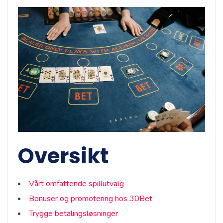
Oversikt
Vårt omfattende spillutvalg
Bonuser og promotering hos 30Bet
Trygge betalingsløsninger