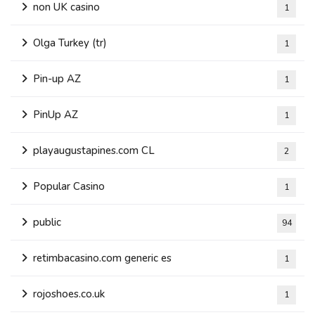
non UK casino
1
Olga Turkey (tr)
1
Pin-up AZ
1
PinUp AZ
1
playaugustapines.com CL
2
Popular Casino
1
public
94
retimbacasino.com generic es
1
rojoshoes.co.uk
1