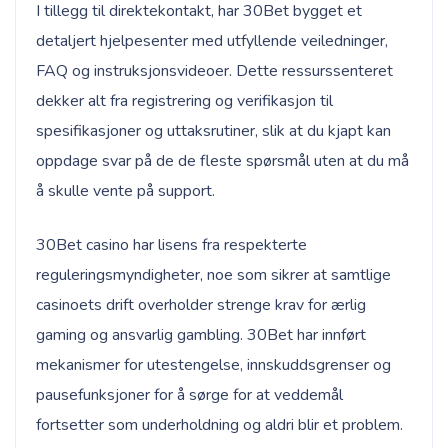
I tillegg til direktekontakt, har 30Bet bygget et
detaljert hjelpesenter med utfyllende veiledninger,
FAQ og instruksjonsvideoer. Dette ressurssenteret
dekker alt fra registrering og verifikasjon til
spesifikasjoner og uttaksrutiner, slik at du kjapt kan
oppdage svar på de de fleste spørsmål uten at du må
å skulle vente på support.
30Bet casino har lisens fra respekterte
reguleringsmyndigheter, noe som sikrer at samtlige
casinoets drift overholder strenge krav for ærlig
gaming og ansvarlig gambling. 30Bet har innført
mekanismer for utestengelse, innskuddsgrenser og
pausefunksjoner for å sørge for at veddemål
fortsetter som underholdning og aldri blir et problem.