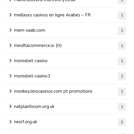
1
meilleurs casinos en ligne Arabes – FR
1
mem-saab.com
1
mindfulcommerce.io (tr)
1
monixbet-casino
1
monixbet-casino3
1
monkeyzinocasinos.com pt promotions
1
natplanforum.org.uk
1
nesrf.org.uk
2