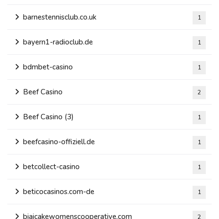
barnestennisclub.co.uk
1
bayern1-radioclub.de
1
bdmbet-casino
1
Beef Casino
2
Beef Casino (3)
1
beefcasino-offiziell.de
1
betcollect-casino
1
beticocasinos.com-de
1
biaicakewomenscooperative.com
2