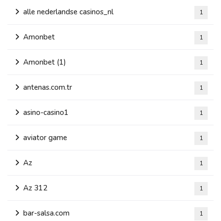
alle nederlandse casinos_nl
1
Amonbet
1
Amonbet (1)
1
antenas.com.tr
1
asino-casino1
1
aviator game
1
Az
1
Az 312
1
bar-salsa.com
1