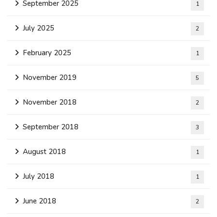
September 2025
1
July 2025
2
February 2025
1
November 2019
5
November 2018
2
September 2018
3
August 2018
1
July 2018
1
June 2018
2