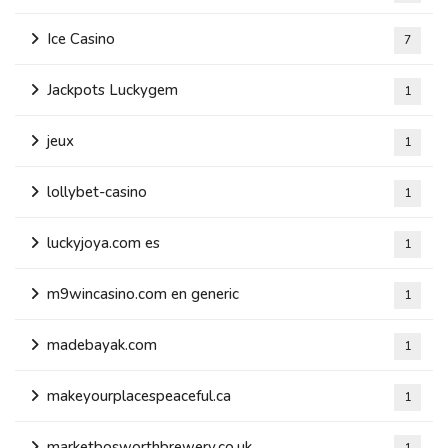
Ice Casino
7
Jackpots Luckygem
1
jeux
1
lollybet-casino
1
luckyjoya.com es
1
m9wincasino.com en generic
1
madebayak.com
1
makeyourplacespeaceful.ca
1
marketbosworthbrewery.co.uk