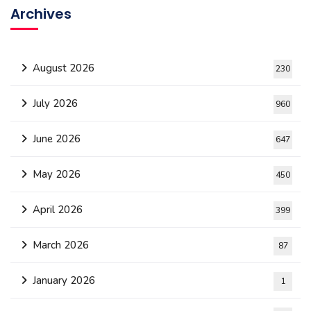
Archives
August 2026
230
July 2026
960
June 2026
647
May 2026
450
April 2026
399
March 2026
87
January 2026
1