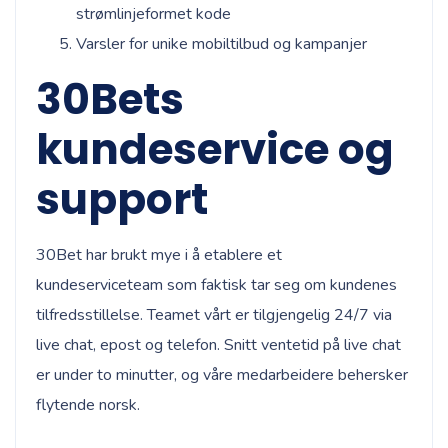
strømlinjeformet kode
Varsler for unike mobiltilbud og kampanjer
30Bets
kundeservice og
support
30Bet har brukt mye i å etablere et
kundeserviceteam som faktisk tar seg om kundenes
tilfredsstillelse. Teamet vårt er tilgjengelig 24/7 via
live chat, epost og telefon. Snitt ventetid på live chat
er under to minutter, og våre medarbeidere behersker
flytende norsk.