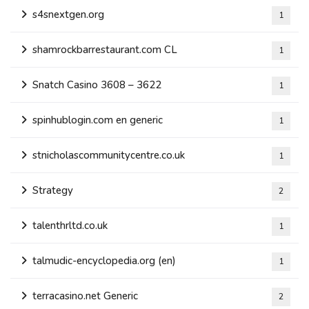
s4snextgen.org
1
shamrockbarrestaurant.com CL
1
Snatch Casino 3608 – 3622
1
spinhublogin.com en generic
1
stnicholascommunitycentre.co.uk
1
Strategy
2
talenthrltd.co.uk
1
talmudic-encyclopedia.org (en)
1
terracasino.net Generic
2