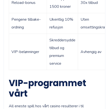
Reload-bonus
30x tilbud
1500 kroner
Pengene tilbake-
Ukentlig 10%
Uten
ordning
refusjon
omsettingskrav
Skreddersydde
tilbud og
VIP-belønninger
Avhengig av
premium
service
VIP-programmet
vårt
All eneste spill hos vårt casino resulterer i til