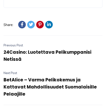
Share:
Previous Post
24Casino: Luotettava Pelikumppanisi
Netissä
Next Post
BetAlice – Varma Pelikokemus ja
Kattavat Mahdollisuudet Suomalaisille
Pelaajille