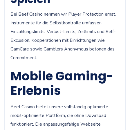
Bei Beef Casino nehmen wir Player Protection ernst.
Instrumente für die Selbstkontrolle umfassen
Einzahlungslimits, Verlust-Limits, Zeitlimits und Self-
Exclusion. Kooperationen mit Einrichtungen wie
GamCare sowie Gamblers Anonymous betonen das
Commitment.
Mobile Gaming-
Erlebnis
Beef Casino bietet unsere vollständig optimierte
mobil-optimierte Plattform, die ohne Download
funktioniert. Die anpassungsfähige Webseite