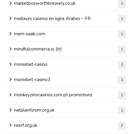
marketbosworthbrewery.co.uk
1
meilleurs casinos en ligne Arabes – FR
1
mem-saab.com
1
mindfulcommerce.io (tr)
1
monixbet-casino
1
monixbet-casino3
1
monkeyzinocasinos.com pt promotions
1
natplanforum.org.uk
1
nesrf.org.uk
2