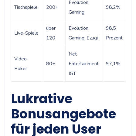
Evolution
Tischspiele
200+
98,2%
Gaming
über
Evolution
98,5
Live-Spiele
120
Gaming, Ezugi
Prozent
Net
Video-
80+
Entertainment,
97,1%
Poker
IGT
Lukrative
Bonusangebote
für jeden User