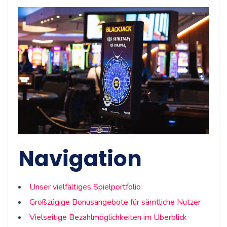
Navigation
Unser vielfältiges Spielportfolio
Großzügige Bonusangebote für sämtliche Nutzer
Vielseitige Bezahlmöglichkeiten im Überblick