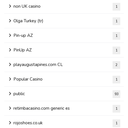
non UK casino
1
Olga Turkey (tr)
1
Pin-up AZ
1
PinUp AZ
1
playaugustapines.com CL
2
Popular Casino
1
public
93
retimbacasino.com generic es
1
rojoshoes.co.uk
1