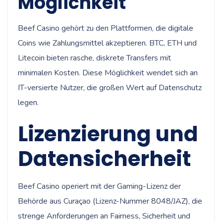
Möglichkeit
Beef Casino gehört zu den Plattformen, die digitale
Coins wie Zahlungsmittel akzeptieren. BTC, ETH und
Litecoin bieten rasche, diskrete Transfers mit
minimalen Kosten. Diese Möglichkeit wendet sich an
IT-versierte Nutzer, die großen Wert auf Datenschutz
legen.
Lizenzierung und
Datensicherheit
Beef Casino operiert mit der Gaming-Lizenz der
Behörde aus Curaçao (Lizenz-Nummer 8048/JAZ), die
strenge Anforderungen an Fairness, Sicherheit und