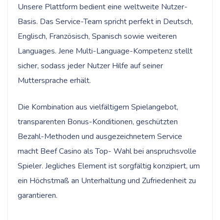
Unsere Plattform bedient eine weltweite Nutzer-
Basis. Das Service-Team spricht perfekt in Deutsch,
Englisch, Französisch, Spanisch sowie weiteren
Languages. Jene Multi-Language-Kompetenz stellt
sicher, sodass jeder Nutzer Hilfe auf seiner
Muttersprache erhält.
Die Kombination aus vielfältigem Spielangebot,
transparenten Bonus-Konditionen, geschützten
Bezahl-Methoden und ausgezeichnetem Service
macht Beef Casino als Top- Wahl bei anspruchsvolle
Spieler. Jegliches Element ist sorgfältig konzipiert, um
ein Höchstmaß an Unterhaltung und Zufriedenheit zu
garantieren.