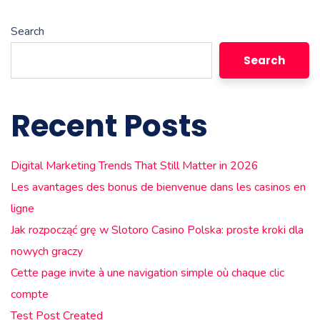
Search
Search
Recent Posts
Digital Marketing Trends That Still Matter in 2026
Les avantages des bonus de bienvenue dans les casinos en
ligne
Jak rozpocząć grę w Slotoro Casino Polska: proste kroki dla
nowych graczy
Cette page invite à une navigation simple où chaque clic
compte
Test Post Created