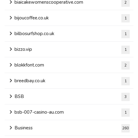
biaicakewomenscooperative.com
2
bijoucoffee.co.uk
1
bilbosurfshop.co.uk
1
bizzo.vip
1
blokkfont.com
2
breedbay.co.uk
1
BSB
3
bsb-007-casino-au.com
1
Business
260