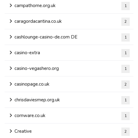
campathome.org.uk
1
caragordacantina.co.uk
2
cashlounge-casino-de.com DE
1
casino-extra
1
casino-vegashero.org
1
casinopage.co.uk
2
chrisdaviesmep.org.uk
1
cornware.co.uk
1
Creative
2