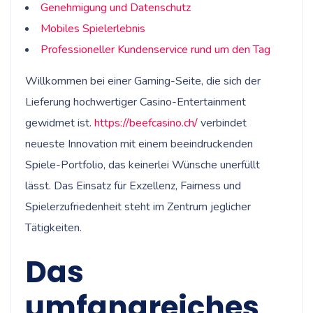
Genehmigung und Datenschutz
Mobiles Spielerlebnis
Professioneller Kundenservice rund um den Tag
Willkommen bei einer Gaming-Seite, die sich der
Lieferung hochwertiger Casino-Entertainment
gewidmet ist.
https://beefcasino.ch/
verbindet
neueste Innovation mit einem beeindruckenden
Spiele-Portfolio, das keinerlei Wünsche unerfüllt
lässt. Das Einsatz für Exzellenz, Fairness und
Spielerzufriedenheit steht im Zentrum jeglicher
Tätigkeiten.
Das
umfangreiches