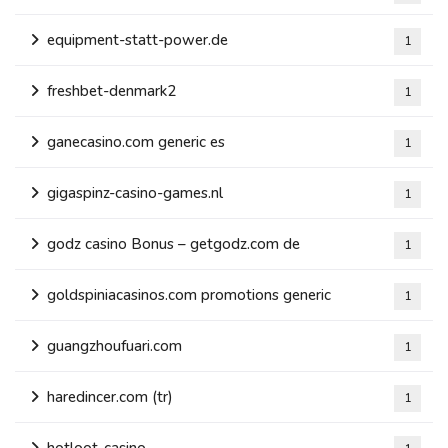
equipment-statt-power.de
1
freshbet-denmark2
1
ganecasino.com generic es
1
gigaspinz-casino-games.nl
1
godz casino Bonus – getgodz.com de
1
goldspiniacasinos.com promotions generic
1
guangzhoufuari.com
1
haredincer.com (tr)
1
hotloot-casino