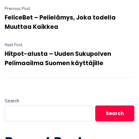
Previous Post
FeliceBet – Pelielämys, Joka todella
Muuttaa Kaikkea
Next Post
Hitpot-alusta – Uuden Sukupolven
Pelimaailma Suomen käyttäjille
Search
Search