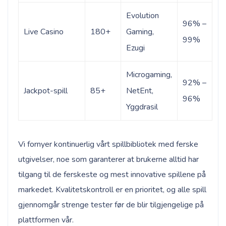
Evolution
96% –
Live Casino
180+
Gaming,
99%
Ezugi
Microgaming,
92% –
Jackpot-spill
85+
NetEnt,
96%
Yggdrasil
Vi fornyer kontinuerlig vårt spillbibliotek med ferske
utgivelser, noe som garanterer at brukerne alltid har
tilgang til de ferskeste og mest innovative spillene på
markedet. Kvalitetskontroll er en prioritet, og alle spill
gjennomgår strenge tester før de blir tilgjengelige på
plattformen vår.