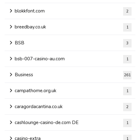
blokkfont.com
2
breedbay.co.uk
1
BSB
3
bsb-007-casino-au.com
1
Business
261
campathome.org.uk
1
caragordacantina.co.uk
2
cashlounge-casino-de.com DE
1
casino-extra
1