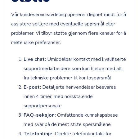
Vår kundeserviceavdeling opererer døgnet rundt for å
assistere spillere med eventuelle spørsmål eller
problemer. Vi tilbyr støtte gjennom flere kanaler for å
møte ulike preferanser.
Live chat:
Umiddelbar kontakt med kvalifiserte
supportmedarbeidere som kan hjelpe med alt
fra tekniske problemer til kontospørsmål
E-post:
Detaljerte henvendelser besvares
innen 4 timer, med norsktalende
supportpersonale
FAQ-seksjon:
Omfattende kunnskapsbase
med svar på de mest stilte spørsmålene
Telefonlinje:
Direkte telefonkontakt for