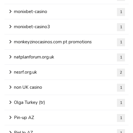
monixbet-casino
1
monixbet-casino3
1
monkeyzinocasinos.com pt promotions
1
natplanforum.org.uk
1
nesrf.org.uk
2
non UK casino
1
Olga Turkey (tr)
1
Pin-up AZ
1
PinUp AZ