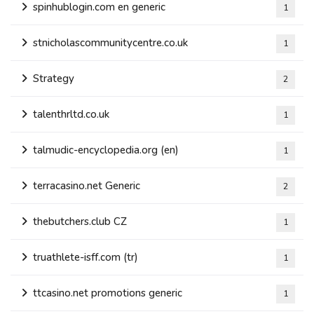
spinhublogin.com en generic
1
stnicholascommunitycentre.co.uk
1
Strategy
2
talenthrltd.co.uk
1
talmudic-encyclopedia.org (en)
1
terracasino.net Generic
2
thebutchers.club CZ
1
truathlete-isff.com (tr)
1
ttcasino.net promotions generic
1