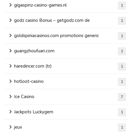
gigaspinz-casino-games.nl
1
godz casino Bonus – getgodz.com de
1
goldspiniacasinos.com promotions generic
1
guangzhoufuari.com
1
haredincer.com (tr)
1
hotloot-casino
1
Ice Casino
7
Jackpots Luckygem
1
jeux
1