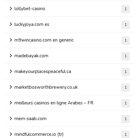
lollybet-casino
1
luckyjoya.com es
1
m9wincasino.com en generic
1
madebayak.com
1
makeyourplacespeaceful.ca
1
marketbosworthbrewery.co.uk
1
meilleurs casinos en ligne Arabes – FR
1
mem-saab.com
1
mindfulcommerce.io (tr)
1