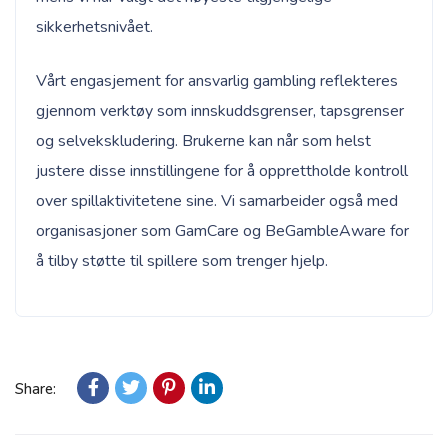
sikkerhetsnivået.
Vårt engasjement for ansvarlig gambling reflekteres
gjennom verktøy som innskuddsgrenser, tapsgrenser
og selvekskludering. Brukerne kan når som helst
justere disse innstillingene for å opprettholde kontroll
over spillaktivitetene sine. Vi samarbeider også med
organisasjoner som GamCare og BeGambleAware for
å tilby støtte til spillere som trenger hjelp.
Share: