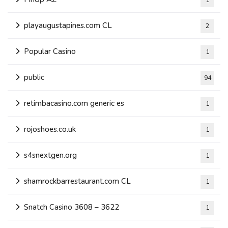
1
playaugustapines.com CL
2
Popular Casino
1
public
94
retimbacasino.com generic es
1
rojoshoes.co.uk
1
s4snextgen.org
1
shamrockbarrestaurant.com CL
1
Snatch Casino 3608 – 3622
1