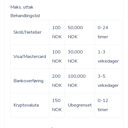
Maks. uttak
Behandlingstid
100
50,000
0-24
Skrill/Neteller
NOK
NOK
timer
100
30,000
1-3
Visa/Mastercard
NOK
NOK
virkedager
200
100,000
3-5
Bankoverføring
NOK
NOK
virkedager
150
0-12
Kryptovaluta
Ubegrenset
NOK
timer