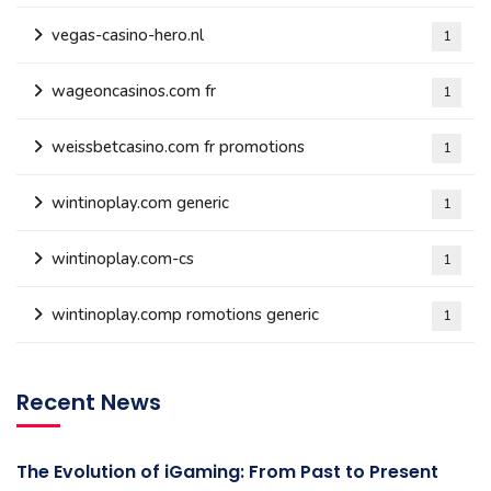
vegas-casino-hero.nl
1
wageoncasinos.com fr
1
weissbetcasino.com fr promotions
1
wintinoplay.com generic
1
wintinoplay.com-cs
1
wintinoplay.comp romotions generic
1
Recent News
The Evolution of iGaming: From Past to Present